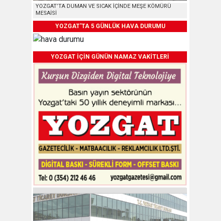
YOZGAT’TA DUMAN VE SICAK İÇİNDE MEŞE KÖMÜRÜ
MESAİSİ
YOZGAT'TA 5 GÜNLÜK HAVA DURUMU
YOZGAT İÇİN GÜNÜN NAMAZ VAKİTLERİ