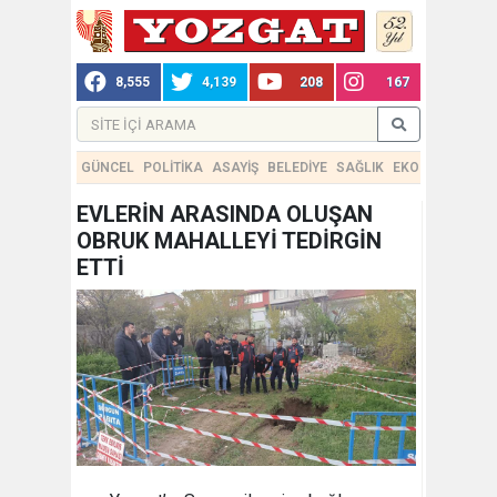
8,555
4,139
208
167
GÜNCEL
POLİTİKA
ASAYİŞ
BELEDİYE
SAĞLIK
EKONOMİ
TEKN
EVLERİN ARASINDA OLUŞAN
OBRUK MAHALLEYİ TEDİRGİN
ETTİ