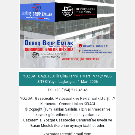
YOZGAT GAZETESİ İlk Çıkış Tarihi: 1 Mart 1974 // WEB
SİTESİ Yayın başlangıcı : 1 Mart 2006
Tel: +90 (354) 212 46 46
YOZGAT Gazetecilik, Matbaacılık ve Reklamcılık Ltd.Şti. //
Kurucusu : Osman Hakan KİRACI
© Copright (Tüm Hakları Saklıdır. ) İzin alınmadan ve
kaynak gösterilmeden alıntı yapılamaz
Gazetemiz, Yozgat Gazeteciler Cemiyeti'ne üyedir ve
Basın Meslek ilkelerine uymayı taahhüt eder.
yozgatgazetesi@gmail.com