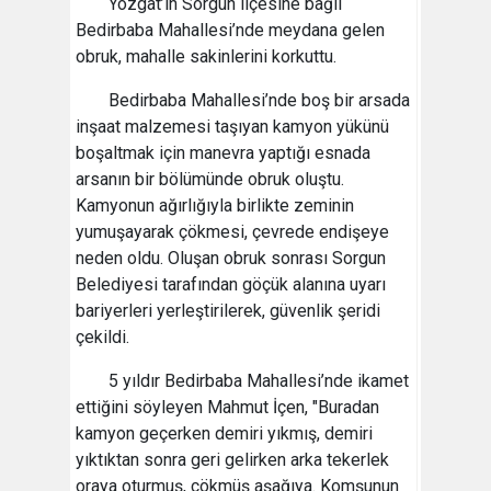
Yozgat’ın Sorgun ilçesine bağlı
Bedirbaba Mahallesi’nde meydana gelen
obruk, mahalle sakinlerini korkuttu.
Bedirbaba Mahallesi’nde boş bir arsada
inşaat malzemesi taşıyan kamyon yükünü
boşaltmak için manevra yaptığı esnada
arsanın bir bölümünde obruk oluştu.
Kamyonun ağırlığıyla birlikte zeminin
yumuşayarak çökmesi, çevrede endişeye
neden oldu. Oluşan obruk sonrası Sorgun
Belediyesi tarafından göçük alanına uyarı
bariyerleri yerleştirilerek, güvenlik şeridi
çekildi.
5 yıldır Bedirbaba Mahallesi’nde ikamet
ettiğini söyleyen Mahmut İçen, "Buradan
kamyon geçerken demiri yıkmış, demiri
yıktıktan sonra geri gelirken arka tekerlek
oraya oturmuş, çökmüş aşağıya. Komşunun