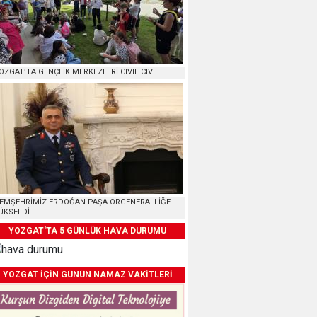
OZGAT’TA GENÇLİK MERKEZLERİ CIVIL CIVIL
EMŞEHRİMİZ ERDOĞAN PAŞA ORGENERALLİĞE
ÜKSELDİ
YOZGAT'TA 5 GÜNLÜK HAVA DURUMU
YOZGAT İÇİN GÜNÜN NAMAZ VAKİTLERİ