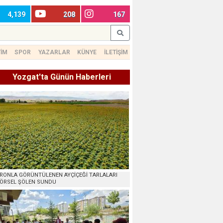
4,139
208
167
TİM
SPOR
YAZARLAR
KÜNYE
İLETİŞİM
Yozgat'ta Günün Haberleri
RONLA GÖRÜNTÜLENEN AYÇİÇEĞİ TARLALARI
ÖRSEL ŞÖLEN SUNDU