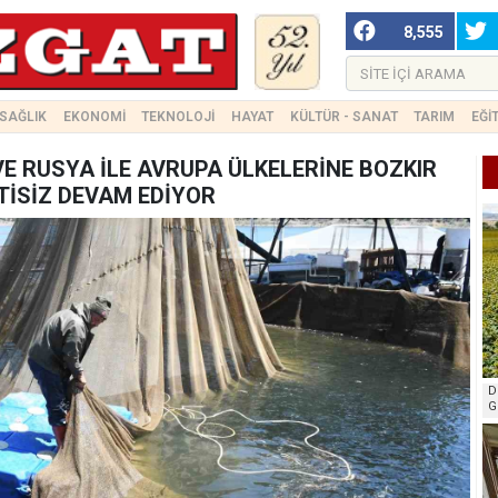
8,555
SAĞLIK
EKONOMİ
TEKNOLOJİ
HAYAT
KÜLTÜR - SANAT
TARIM
EĞİ
 RUSYA İLE AVRUPA ÜLKELERİNE BOZKIR
TİSİZ DEVAM EDİYOR
D
G