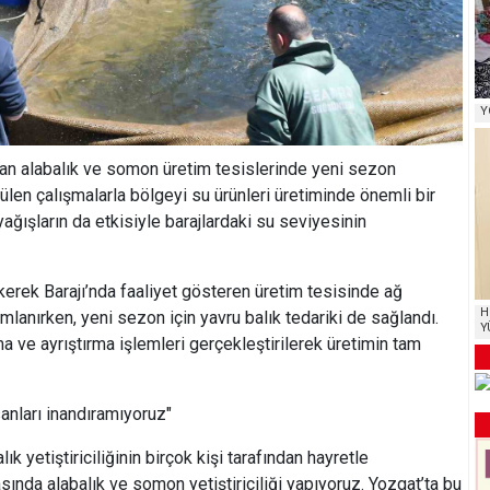
Y
lan alabalık ve somon üretim tesislerinde yeni sezon
ürülen çalışmalarla bölgeyi su ürünleri üretiminde önemli bir
 yağışların da etkisiyle barajlardaki su seviyesinin
erek Barajı’nda faaliyet gösteren üretim tesisinde ağ
H
lanırken, yeni sezon için yavru balık tedariki de sağlandı.
Y
 ve ayrıştırma işlemleri gerçekleştirilerek üretimin tam
sanları inandıramıyoruz"
ık yetiştiriciliğinin birçok kişi tarafından hayretle
tasında alabalık ve somon yetiştiriciliği yapıyoruz. Yozgat’ta bu