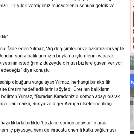
nları. 11 yıldır verdiğimiz mücadelenin sonuna geldik ve
dık"
nü ifade eden Yılmaz, "Ağ değişimlerini ve bakımlarını yaptık.
 Bundan sonra balıklarımızın boylama işlemlerini yaparak
eviyesinin istediğimiz düzeyde olması bizlere güven veriyor,
edeceğiz" diye konuştu.
 sahip olduğunu vurgulayan Yılmaz, herhangi bir aksilik
e üretim hedeflediklerini söyledi. Üretilen balıkların
 belirten Yılmaz, "Buradan Karadeniz’e somon adayı olarak
mizi Danimarka, Rusya ve diğer Avrupa ülkelerine ihraç
zırlıklarla birlikte ’bozkırın somon adayları’ olarak
a hem iç piyasaya hem de ihracata önemli katkı sağlaması