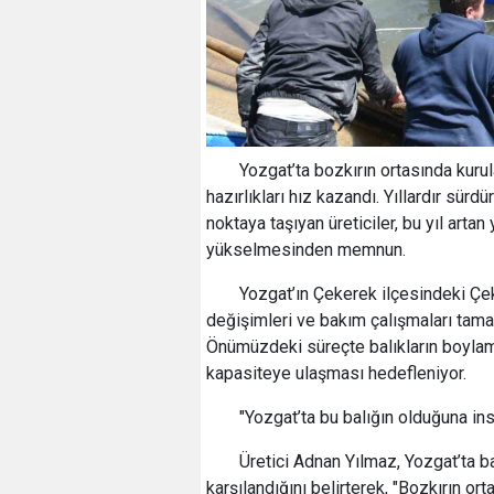
Yozgat’ta bozkırın ortasında kuru
hazırlıkları hız kazandı. Yıllardır sürd
noktaya taşıyan üreticiler, bu yıl artan
yükselmesinden memnun.
Yozgat’ın Çekerek ilçesindeki Çek
değişimleri ve bakım çalışmaları tamam
Önümüzdeki süreçte balıkların boylama
kapasiteye ulaşması hedefleniyor.
"Yozgat’ta bu balığın olduğuna in
Üretici Adnan Yılmaz, Yozgat’ta bal
karşılandığını belirterek, "Bozkırın or