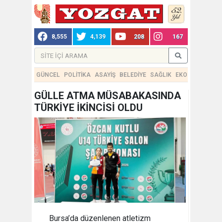
8,555
4,139
208
167
GÜNCEL
POLİTİKA
ASAYİŞ
BELEDİYE
SAĞLIK
EKONOMİ
TEKN
GÜLLE ATMA MÜSABAKASINDA
TÜRKİYE İKİNCİSİ OLDU
Bursa’da düzenlenen atletizm