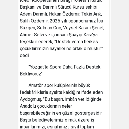
Kredi Kooperatifleri Birliği Yönetim Kurulu
Başkanı ve Darımlı Sürücü Kursu sahibi
Adem Darımlı, Hakan Özdemir, Tekin Arık,
Salih Özdemir, 2025 yılı sponsorumuz İsa
Süzgen, Selman Göç, Veysel Karani Şenel,
Ahmet Selvi ve iş insanı Şuayip Kara'ya
teşekkür ederek, "Destek veren herkes
çocuklarımızın hayallerine ortak olmuştur."
dedi.
"Yozgat'ta Spora Daha Fazla Destek
Bekliyoruz"
Amatör spor kulüplerinin büyük
fedakârlıklarla ayakta kaldığını ifade eden
Aydoğmuş, "Bu başarı, imkân verildiğinde
Anadolu çocuklarının neler
başarabileceğinin en güzel göstergesidir.
Başta belediyelerimiz olmak üzere iş
insanlarımızı, esnafımızı, sivil toplum