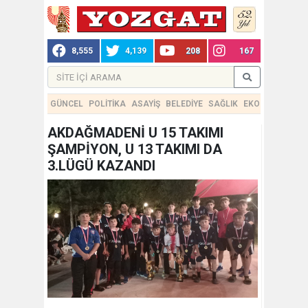
8,555
4,139
208
167
GÜNCEL
POLİTİKA
ASAYİŞ
BELEDİYE
SAĞLIK
EKONOMİ
TEKN
AKDAĞMADENİ U 15 TAKIMI
ŞAMPİYON, U 13 TAKIMI DA
3.LÜGÜ KAZANDI