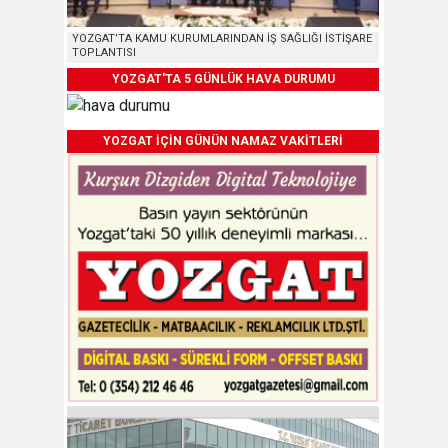
YOZGAT’TA KAMU KURUMLARINDAN İŞ SAĞLIĞI İSTİŞARE
TOPLANTISI
YOZGAT'TA 5 GÜNLÜK HAVA DURUMU
YOZGAT İÇİN GÜNÜN NAMAZ VAKİTLERİ