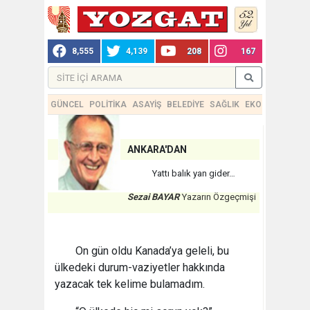
8,555
4,139
208
167
GÜNCEL
POLİTİKA
ASAYİŞ
BELEDİYE
SAĞLIK
EKONOMİ
TEKN
ANKARA'DAN
Yattı balık yan gider…
Sezai BAYAR
Yazarın Özgeçmişi
On gün oldu Kanada’ya geleli, bu
ülkedeki durum-vaziyetler hakkında
yazacak tek kelime bulamadım.