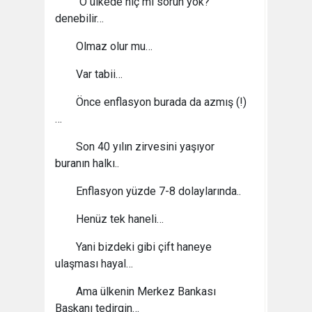
“O ülkede hiç mi sorun yok?”
denebilir…
Olmaz olur mu…
Var tabii…
Önce enflasyon burada da azmış (!)
…
Son 40 yılın zirvesini yaşıyor
buranın halkı..
Enflasyon yüzde 7-8 dolaylarında..
Henüz tek haneli…
Yani bizdeki gibi çift haneye
ulaşması hayal…
Ama ülkenin Merkez Bankası
Başkanı tedirgin…