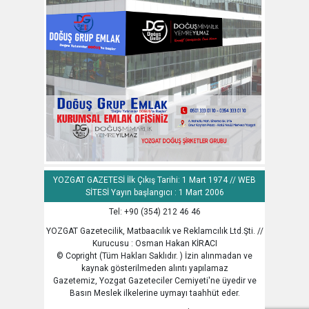
YOZGAT GAZETESİ İlk Çıkış Tarihi: 1 Mart 1974 // WEB
SİTESİ Yayın başlangıcı : 1 Mart 2006
Tel: +90 (354) 212 46 46
YOZGAT Gazetecilik, Matbaacılık ve Reklamcılık Ltd.Şti. //
Kurucusu : Osman Hakan KİRACI
© Copright (Tüm Hakları Saklıdır. ) İzin alınmadan ve
kaynak gösterilmeden alıntı yapılamaz
Gazetemiz, Yozgat Gazeteciler Cemiyeti'ne üyedir ve
Basın Meslek ilkelerine uymayı taahhüt eder.