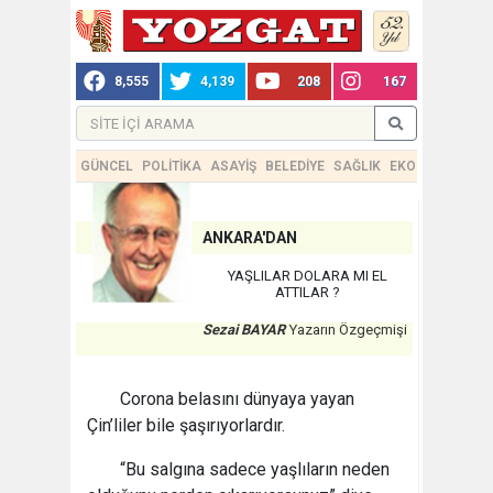
8,555
4,139
208
167
GÜNCEL
POLİTİKA
ASAYİŞ
BELEDİYE
SAĞLIK
EKONOMİ
TEKN
ANKARA'DAN
YAŞLILAR DOLARA MI EL
ATTILAR ?
Sezai BAYAR
Yazarın Özgeçmişi
Corona belasını dünyaya yayan
Çin’liler bile şaşırıyorlardır.
“Bu salgına sadece yaşlıların neden