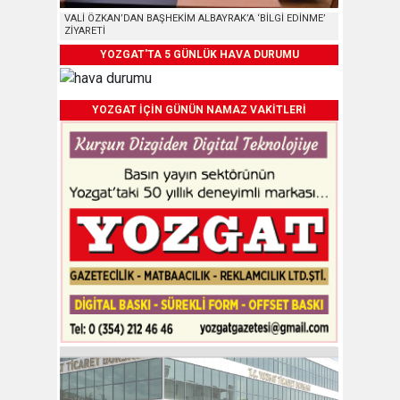
VALİ ÖZKAN’DAN BAŞHEKİM ALBAYRAK’A ‘BİLGİ EDİNME’
ZİYARETİ
YOZGAT'TA 5 GÜNLÜK HAVA DURUMU
YOZGAT İÇİN GÜNÜN NAMAZ VAKİTLERİ