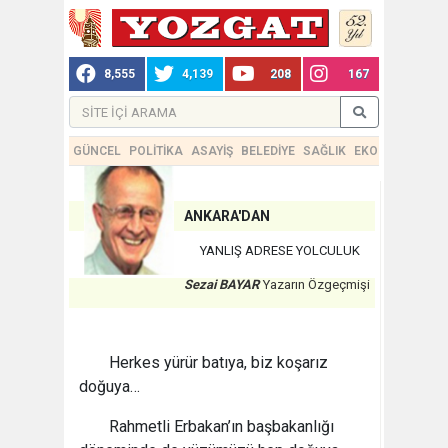
8,555
4,139
208
167
GÜNCEL
POLİTİKA
ASAYİŞ
BELEDİYE
SAĞLIK
EKONOMİ
TEKN
ANKARA'DAN
YANLIŞ ADRESE YOLCULUK
Sezai BAYAR
Yazarın Özgeçmişi
Herkes yürür batıya, biz koşarız
doğuya…
Rahmetli Erbakan’ın başbakanlığı