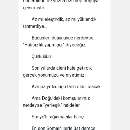
döneminde de yüzümüzü hep doğuya
çevirmiştik…
Az mı eleştirdik, az mı yüklendik
rahmetliye…
Bugünleri düşününce nerdeyse
“Haksızlık yapmışız” diyeceğiz…
Çünküüüü….
Son yıllarda aleni hale getirdik
gerçek yönümüzü ve niyetimizi…
Avrupa yolculuğu tarih oldu, olacak.
Ama Doğu’daki komşularımız
nerdeyse “yerleşik” haldeler…
Suriye’li sığınmacılar hariç…
En son Somali’lilerle üst derece