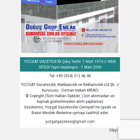
YOZGAT GAZETESİ İlk Çıkış Tarihi: 1 Mart 1974 // WEB
SİTESİ Yayın başlangıcı : 1 Mart 2006
Tel: +90 (354) 212 46 46
YOZGAT Gazetecilik, Matbaacılık ve Reklamcılık Ltd.Şti. //
Kurucusu : Osman Hakan KİRACI
© Copright (Tüm Hakları Saklıdır. ) İzin alınmadan ve
kaynak gösterilmeden alıntı yapılamaz
Gazetemiz, Yozgat Gazeteciler Cemiyeti'ne üyedir ve
Basın Meslek ilkelerine uymayı taahhüt eder.
yozgatgazetesi@gmail.com
FiByte