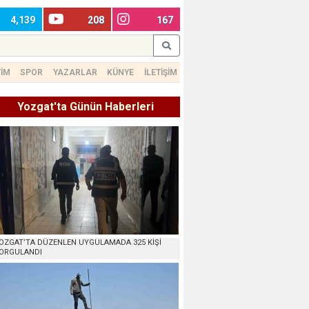
4,139
208
167
TİM
SPOR
YAZARLAR
KÜNYE
İLETİŞİM
Yozgat'ta Günün Haberleri
OZGAT’TA DÜZENLEN UYGULAMADA 325 KİŞİ
ORGULANDI