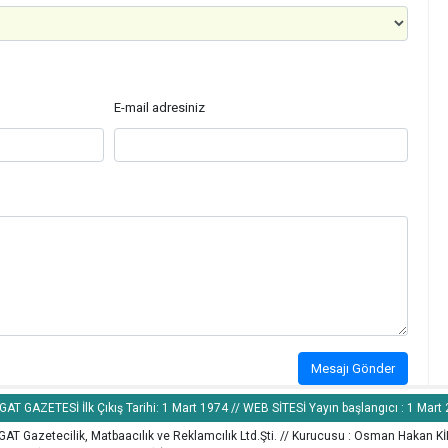
E-mail adresiniz
Mesajı Gönder
AT GAZETESİ İlk Çıkış Tarihi: 1 Mart 1974 // WEB SİTESİ Yayın başlangıcı : 1 Mart
AT Gazetecilik, Matbaacılık ve Reklamcılık Ltd.Şti. // Kurucusu : Osman Hakan K