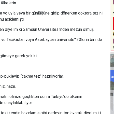
 ülkelerin
a yoluyla veya bir günlüğüne gidip dönerken doktora tezini
nu açıklamıştı.
en diyelim ki Samsun Üniversitesi’nden mezun olmuş.
r ve Tacikistan veya Azerbaycan üniversite’^33lerin birinde
e gitmeye gerek yok ki…
yip-pükleyip “çakma tez” hazırlıyorlar.
ız, hazır.
etni elinize geçtikten sonra Türkiye’de ülkenin
e onaylatılabiliyor.
tezi kendin hazırlamış gibi derleyip toplayarak, diyelim ki