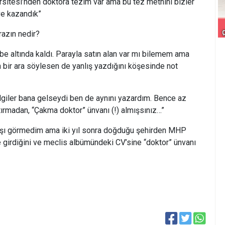
sitesi’nden doktora tezim var ama bu tez metnini bizler
 ve kazandık”
razın nedir?
be altında kaldı. Parayla satın alan var mı bilemem ama
 bir ara söylesen de yanlış yazdığını köşesinde not
ilgiler bana gelseydi ben de aynını yazardım. Bence az
tırmadan, “Çakma doktor” ünvanı (!) almışsınız…”
aşı görmedim ama iki yıl sonra doğduğu şehirden MHP
 girdiğini ve meclis albümündeki CV’sine “doktor” ünvanı