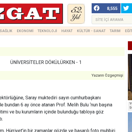
8,555
SAĞLIK
EKONOMİ
TEKNOLOJİ
HAYAT
KÜLTÜR - SANAT
TARIM
EĞİ
ÜNİVERSİTELER DÖKÜLÜRKEN - 1
Yazarın Özgeçmişi
rektörlüğüne, Saray muktediri sayın cumhurbaşkanı
Y
ile bundan 6 ay önce atanan Prof. Melih Bulu ‘nun başına
S
ğitimi ve bu kurumların içinde bulunduğu tabloya göz
ı.
, Hürriyet’in bir zamanlar gözde ve başarılı foto muhbiri