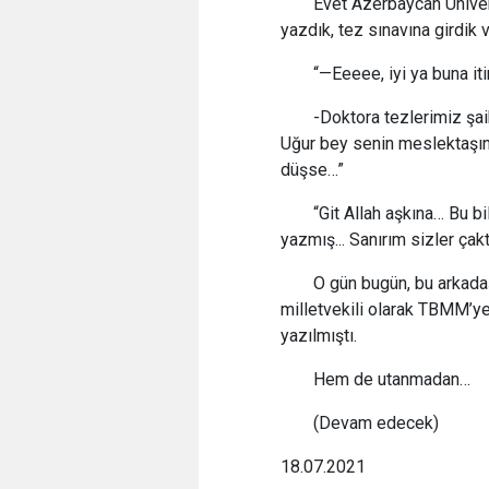
Evet Azerbaycan Üniver
yazdık, tez sınavına girdik
“—Eeeee, iyi ya buna iti
-Doktora tezlerimiz şai
Uğur bey senin meslektaşın
düşse…”
“Git Allah aşkına… Bu b
yazmış... Sanırım sizler çak
O gün bugün, bu arkad
milletvekili olarak TBMM’ye
yazılmıştı.
Hem de utanmadan…
(Devam edecek)
18.07.2021