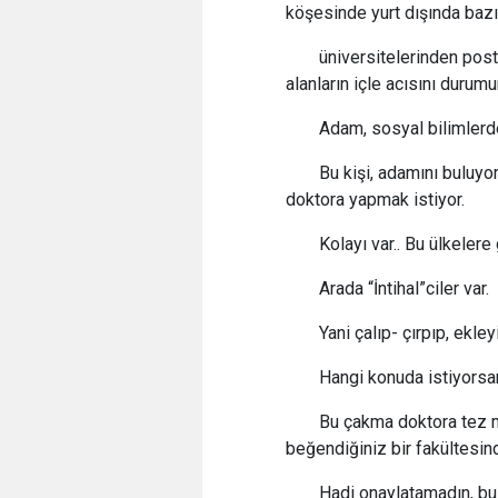
köşesinde yurt dışında bazı
üniversitelerinden post
alanların içle acısını durumu
Adam, sosyal bilimlerd
Bu kişi, adamını buluyo
doktora yapmak istiyor.
Kolayı var.. Bu ülkeler
Arada “İntihal”ciler var.
Yani çalıp- çırpıp, ekle
Hangi konuda istiyorsan
Bu çakma doktora tez m
beğendiğiniz bir fakültesind
Hadi onaylatamadın, bu 