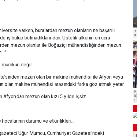
iversite varken, buralardan mezun olanların ne başarılı
Y
K
de iş bulup bulmadıklarından. Üstelik ülkenin en ücra
erden mezun olanlar ile Boğaziçi mühendisliğinden mezun
n…”
 mümkün değil.
site’sinden mezun olan bir makine mühendisi ile Afyon veya
un olan makine mühendisi arasındaki farka göz atmak yeter.
K
Afyon’dan mezun olan kızı 5 yıldır işsiz.
İ
C
 hocalarının durumu ve etkinlikleri…
 gazeteci Uğur Mumcu, Cumhuriyet Gazetesi’ndeki