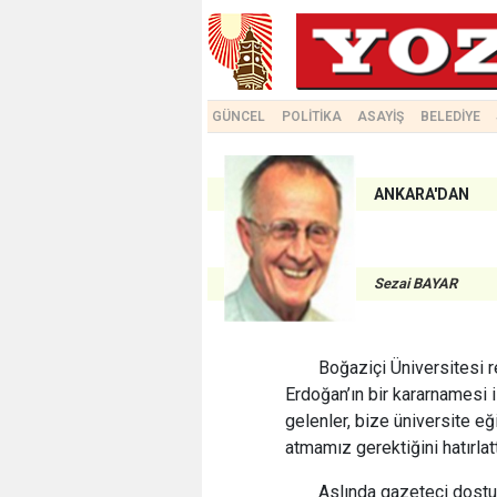
GÜNCEL
POLİTİKA
ASAYİŞ
BELEDİYE
ANKARA'DAN
Sezai BAYAR
Boğaziçi Üniversitesi 
Erdoğan’ın bir kararnamesi 
gelenler, bize üniversite e
atmamız gerektiğini hatırlatt
Aslında gazeteci dostum