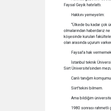
Faysal Geyik hatırlattı.
Hakkını yemeyelim:
“Ülkede bu kadar çok ün
olmalarından haberdarız ne 
köşesinde kurulan fakültel
olan arasında uçurum varke
Faysal’a hak vermemek
İstanbul teknik Üniver
Siirt Üniversite’sinden mez
Canlı tanığım komşumun 
Siirt’tekini bilmem.
Ama bildiğim üniversite
1980 sonrası rahmetli