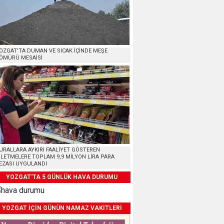
OZGAT’TA DUMAN VE SICAK İÇİNDE MEŞE
ÖMÜRÜ MESAİSİ
URALLARA AYKIRI FAALİYET GÖSTEREN
ŞLETMELERE TOPLAM 9,9 MİLYON LİRA PARA
EZASI UYGULANDI
YOZGAT'TA 5 GÜNLÜK HAVA DURUMU
YOZGAT İÇİN GÜNÜN NAMAZ VAKİTLERİ