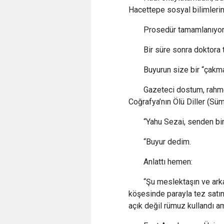
Hacettepe sosyal bilimleri
Prosedür tamamlanıyor
Bir süre sonra doktora
Buyurun size bir “çakma
Gazeteci dostum, rahmet
Coğrafya’nın Ölü Diller (Sü
“Yahu Sezai, senden bir
“Buyur dedim.
Anlattı hemen:
“Şu meslektaşın ve ark
köşesinde parayla tez satın 
açık değil rümuz kullandı a