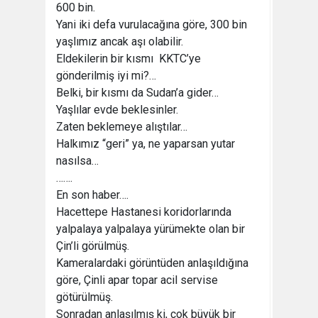
600 bin.
Yani iki defa vurulacağına göre, 300 bin
yaşlımız ancak aşı olabilir.
Eldekilerin bir kısmı KKTC’ye
gönderilmiş iyi mi?…
Belki, bir kısmı da Sudan’a gider…
Yaşlılar evde beklesinler.
Zaten beklemeye alıştılar…
Halkımız “geri” ya, ne yaparsan yutar
nasılsa…
…….
En son haber….
Hacettepe Hastanesi koridorlarında
yalpalaya yalpalaya yürümekte olan bir
Çin’li görülmüş.
Kameralardaki görüntüden anlaşıldığına
göre, Çinli apar topar acil servise
götürülmüş.
Sonradan anlaşılmış ki, çok büyük bir