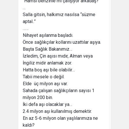
“Hamsi benzinle mi çalışıyor arkadaş?”
…
Salla gitsin, halkımız nasılsa “süzme
aptal..”
……
Nihayet aşılanma başladı.
Önce sağlıkçılar kollarını uzattılar aşıya.
Başta Sağlık Bakanımız…
İzledim, Çin aşısı mıdır, Alman veya
İngiliz midir anlamak zor.
Hatta boş aşı bile olabilir…
Tabii mesele o değil.
Elde üç milyon aşı var.
Sahada çalışan sağlıkçıların sayısı 1
milyon 200 bin.
İki defa aşı olacaklar ya…
2.4 milyon aşı kullanılmış demektir.
En az 5-6 milyon olan yaşlılarımıza ne
kaldı?