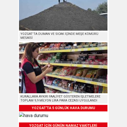
YOZGAT’TA DUMAN VE SICAK İÇİNDE MEŞE KÖMÜRÜ
MESAİSİ
KURALLARA AYKIRI FAALİYET GÖSTEREN İŞLETMELERE
TOPLAM 9,9 MİLYON LİRA PARA CEZASI UYGULANDI
YOZGAT'TA 5 GÜNLÜK HAVA DURUMU
YOZGAT İÇİN GÜNÜN NAMAZ VAKİTLERİ