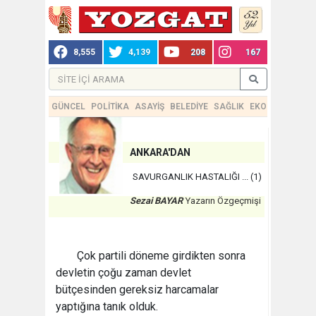
8,555
4,139
208
167
GÜNCEL
POLİTİKA
ASAYİŞ
BELEDİYE
SAĞLIK
EKONOMİ
TEKN
ANKARA'DAN
SAVURGANLIK HASTALIĞI ... (1)
Sezai BAYAR
Yazarın Özgeçmişi
Çok partili döneme girdikten sonra
devletin çoğu zaman devlet
bütçesinden gereksiz harcamalar
yaptığına tanık olduk.