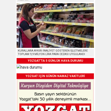
KURALLARA AYKIRI FAALİYET GÖSTEREN İŞLETMELERE
TOPLAM 9,9 MİLYON LİRA PARA CEZASI UYGULANDI
YOZGAT'TA 5 GÜNLÜK HAVA DURUMU
YOZGAT İÇİN GÜNÜN NAMAZ VAKİTLERİ