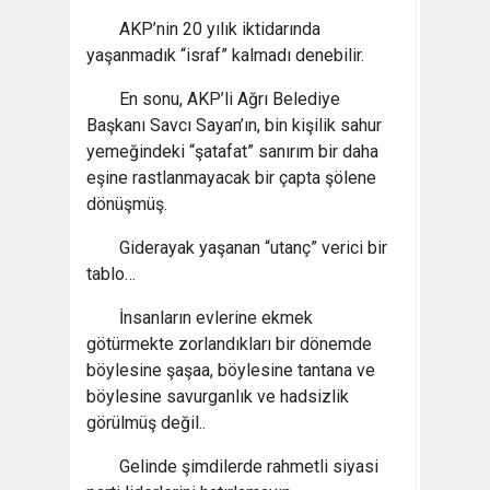
AKP’nin 20 yılık iktidarında
yaşanmadık “israf” kalmadı denebilir.
En sonu, AKP’li Ağrı Belediye
Başkanı Savcı Sayan’ın, bin kişilik sahur
yemeğindeki “şatafat” sanırım bir daha
eşine rastlanmayacak bir çapta şölene
dönüşmüş.
Giderayak yaşanan “utanç” verici bir
tablo…
İnsanların evlerine ekmek
götürmekte zorlandıkları bir dönemde
böylesine şaşaa, böylesine tantana ve
böylesine savurganlık ve hadsizlik
görülmüş değil..
Gelinde şimdilerde rahmetli siyasi