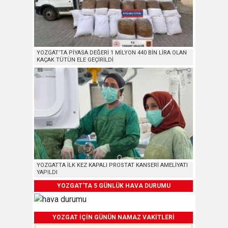
YOZGAT’TA PİYASA DEĞERİ 1 MİLYON 440 BİN LİRA OLAN
KAÇAK TÜTÜN ELE GEÇİRİLDİ
YOZGATTA İLK KEZ KAPALI PROSTAT KANSERİ AMELİYATI
YAPILDI
YOZGAT'TA 5 GÜNLÜK HAVA DURUMU
YOZGAT İÇİN GÜNÜN NAMAZ VAKİTLERİ