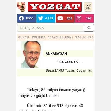
8,555
4,139
208
167
GÜNCEL
POLİTİKA
ASAYİŞ
BELEDİYE
SAĞLIK
EKONOMİ
TEKN
ANKARA'DAN
KINA YAKIN EMİ...
Sezai BAYAR
Yazarın Özgeçmişi
Türkiye, 82 milyon insanın yaşadığı
büyük ve güçlü bir ülke.
Ülkemde 81 il ve 913 ilçe var, 40