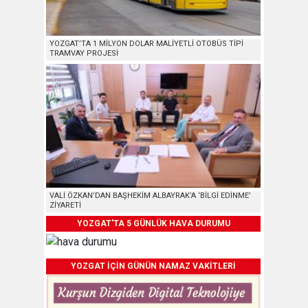
YOZGAT’TA 1 MİLYON DOLAR MALİYETLİ OTOBÜS TİPİ
TRAMVAY PROJESİ
VALİ ÖZKAN’DAN BAŞHEKİM ALBAYRAK’A ‘BİLGİ EDİNME’
ZİYARETİ
YOZGAT'TA 5 GÜNLÜK HAVA DURUMU
YOZGAT İÇİN GÜNÜN NAMAZ VAKİTLERİ