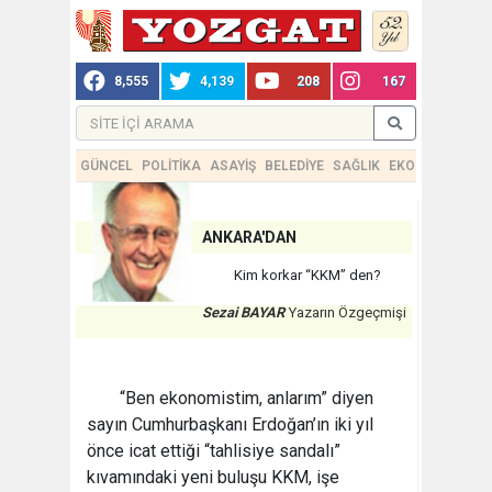
8,555
4,139
208
167
GÜNCEL
POLİTİKA
ASAYİŞ
BELEDİYE
SAĞLIK
EKONOMİ
TEKN
ANKARA'DAN
Kim korkar “KKM” den?
Sezai BAYAR
Yazarın Özgeçmişi
“Ben ekonomistim, anlarım” diyen
sayın Cumhurbaşkanı Erdoğan’ın iki yıl
önce icat ettiği “tahlisiye sandalı”
kıvamındaki yeni buluşu KKM, işe