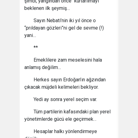
şimdi, yangından önce “kurtarılmayı”
beklenen ilk şeymiş…
Sayın Nebati’nin iki yıl önce o
“prıldayan gözleri”ni gel de sevme (!)
yani…
**
Emeklilere zam meselesini hala
anlamış değilim…
Herkes sayın Erdoğan’ın ağzından
çıkacak müjdeli kelimeleri bekliyor.
Yedi ay sonra yerel seçim var.
Tüm partilerin kafasındaki plan yerel
yönetimlerde gücü ele geçirmek…
Hesaplar halkı yönlendirmeye