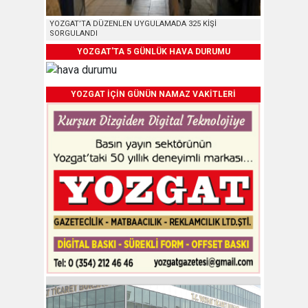
YOZGAT’TA DÜZENLEN UYGULAMADA 325 KİŞİ
SORGULANDI
YOZGAT'TA 5 GÜNLÜK HAVA DURUMU
YOZGAT İÇİN GÜNÜN NAMAZ VAKİTLERİ