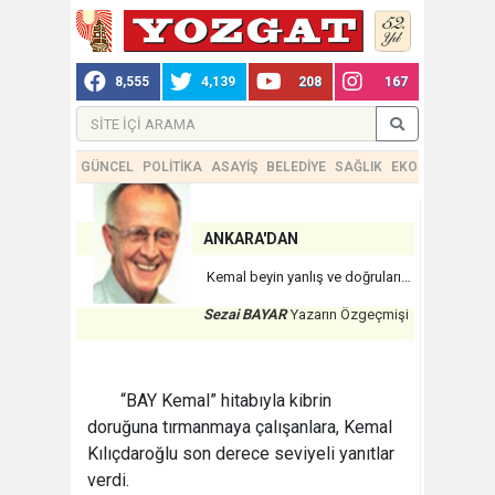
8,555
4,139
208
167
GÜNCEL
POLİTİKA
ASAYİŞ
BELEDİYE
SAĞLIK
EKONOMİ
TEKN
ANKARA'DAN
Kemal beyin yanlış ve doğruları…
Sezai BAYAR
Yazarın Özgeçmişi
“BAY Kemal” hitabıyla kibrin
doruğuna tırmanmaya çalışanlara, Kemal
Kılıçdaroğlu son derece seviyeli yanıtlar
verdi.