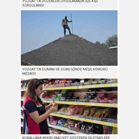
YOZGAT’TA DÜZENLEN UYGULAMADA 325 KİŞİ
SORGULANDI
YOZGAT’TA DUMAN VE SICAK İÇİNDE MEŞE KÖMÜRÜ
MESAİSİ
KURALLARA AYKIRI FAALİYET GÖSTEREN İŞLETMELERE