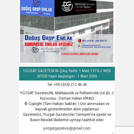
YOZGAT GAZETESİ İlk Çıkış Tarihi: 1 Mart 1974 // WEB
SİTESİ Yayın başlangıcı : 1 Mart 2006
Tel: +90 (354) 212 46 46
YOZGAT Gazetecilik, Matbaacılık ve Reklamcılık Ltd.Şti. //
Kurucusu : Osman Hakan KİRACI
© Copright (Tüm Hakları Saklıdır. ) İzin alınmadan ve
kaynak gösterilmeden alıntı yapılamaz
Gazetemiz, Yozgat Gazeteciler Cemiyeti'ne üyedir ve
Basın Meslek ilkelerine uymayı taahhüt eder.
yozgatgazetesi@gmail.com