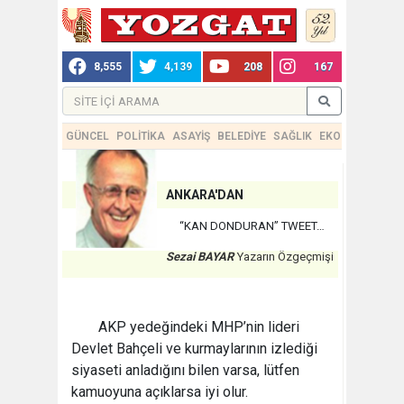
8,555
4,139
208
167
GÜNCEL
POLİTİKA
ASAYİŞ
BELEDİYE
SAĞLIK
EKONOMİ
TEKN
ANKARA'DAN
“KAN DONDURAN” TWEET…
Sezai BAYAR
Yazarın Özgeçmişi
AKP yedeğindeki MHP’nin lideri
Devlet Bahçeli ve kurmaylarının izlediği
siyaseti anladığını bilen varsa, lütfen
kamuoyuna açıklarsa iyi olur.