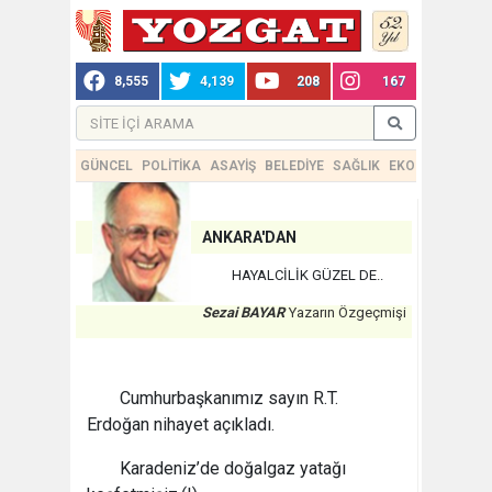
8,555
4,139
208
167
GÜNCEL
POLİTİKA
ASAYİŞ
BELEDİYE
SAĞLIK
EKONOMİ
TEKN
ANKARA'DAN
HAYALCİLİK GÜZEL DE..
Sezai BAYAR
Yazarın Özgeçmişi
Cumhurbaşkanımız sayın R.T.
Erdoğan nihayet açıkladı.
Karadeniz’de doğalgaz yatağı