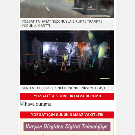
YOZGAT’TA HASAT SEZONUYLA BİRLİKTE TRAFİKTE
YOĞUNLUK ARTTI
SORFEST COŞKUSU İKİNCİ GÜNÜNDE ZİRVEYE ULAŞTI
YOZGAT'TA 5 GÜNLÜK HAVA DURUMU
YOZGAT İÇİN GÜNÜN NAMAZ VAKİTLERİ