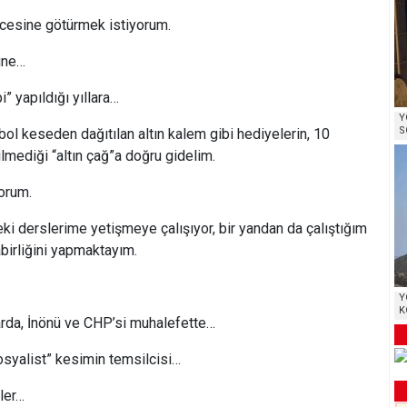
ncesine götürmek istiyorum.
ine…
” yapıldığı yıllara…
Y
S
bol keseden dağıtılan altın kalem gibi hediyelerin, 10
lmediği “altın çağ”a doğru gidelim.
orum.
ki derslerime yetişmeye çalışıyor, bir yandan da çalıştığım
irliğini yapmaktayım.
Y
K
arda, İnönü ve CHP’si muhalefette…
osyalist” kesimin temsilcisi…
iler…