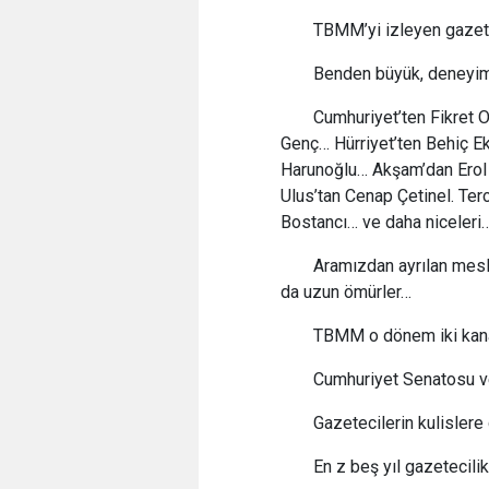
TBMM’yi izleyen gazete
Benden büyük, deneyim
Cumhuriyet’ten Fikret O
Genç… Hürriyet’ten Behiç E
Harunoğlu… Akşam’dan Erol
Ulus’tan Cenap Çetinel. T
Bostancı… ve daha niceleri
Aramızdan ayrılan mesl
da uzun ömürler…
TBMM o dönem iki kana
Cumhuriyet Senatosu ve
Gazetecilerin kulislere
En z beş yıl gazetecili