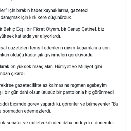
ler” için bırakın haber kaynaklarına, gazeteci
 danışmak için kırk kere düşünürdük.
r Behiç Ekşi, bir Fikret Otyam, bir Cenap Çetinel, biz
üksek katlarda yer alıyorlardı.
usal gazeteleri temsil edenlerin giyim-kuşamlarına son
mkün olduğu kadar şık giyinmeleri gerekiyordu.
 olarak en yüksek maaş alan, Hürriyet ve Milliyet gibi
ndan çıkardı.
ekirse gazetecilikte az kalmasına rağmen ağabeyim
i, bir gün dahi olsun ütüsüz bir pantolonla hiç görünmedi.
 ciddi biçimde görev yapardı ki, görenler ve bilmeyenler “Bu
ye sormadan edemezlerdi.
r çok senatör ve milletvekilinden daha öndeydi o dönemler.