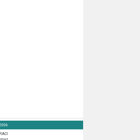
 2006
İRACI
lamaz