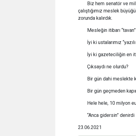
Biz hem senatör ve mil
çalıştığımız meslek büyüğ
zorunda kalırdık.
Mesleğin itibarı “tavan”
İyi ki ustalarımız “yazıl
İyi ki gazeteciliğin en 
Çıksaydı ne olurdu?
Bir gün dahi meslekte 
Bir gün geçmeden kapın
Hele hele, 10 milyon e
“Anca gidersin” denirdi
23.06.2021