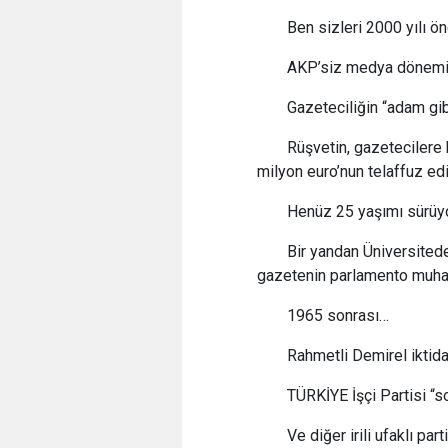
Ben sizleri 2000 yılı ö
AKP’siz medya dönem
Gazeteciliğin “adam gibi
Rüşvetin, gazetecilere 
milyon euro’nun telaffuz edi
Henüz 25 yaşımı sürüy
Bir yandan Üniversitede
gazetenin parlamento muhab
1965 sonrası…
Rahmetli Demirel iktid
TÜRKİYE İşçi Partisi “s
Ve diğer irili ufaklı part