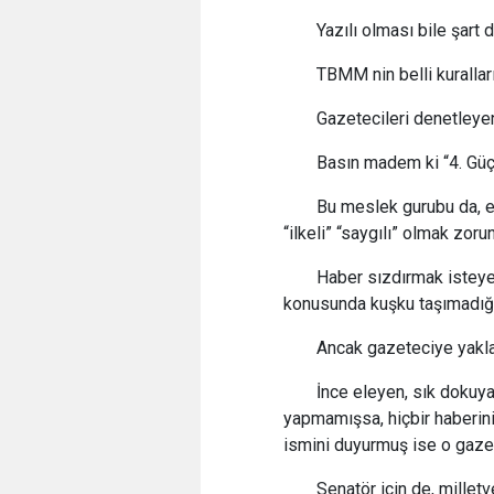
Yazılı olması bile şart d
TBMM nin belli kuralları 
Gazetecileri denetleye
Basın madem ki “4. Güç” 
Bu meslek gurubu da, e
“ilkeli” “saygılı” olmak zor
Haber sızdırmak isteyen
konusunda kuşku taşımadığ
Ancak gazeteciye yakla
İnce eleyen, sık dokuya
yapmamışsa, hiçbir haberini
ismini duyurmuş ise o gazet
Senatör için de, milletve