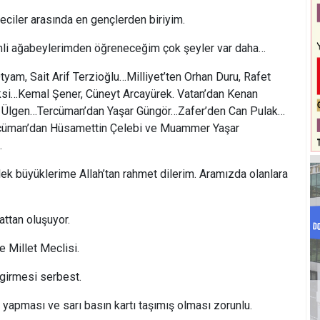
ciler arasında en gençlerden biriyim.
li ağabeylerimden öğreneceğim çok şeyler var daha…
tyam, Sait Arif Terzioğlu…Milliyet’ten Orhan Duru, Rafet
ksi…Kemal Şener, Cüneyt Arcayürek. Vatan’dan Kenan
 Ülgen…Tercüman’dan Yaşar Güngör…Zafer’den Can Pulak…
ercüman’dan Hüsamettin Çelebi ve Muammer Yaşar
…
ek büyüklerime Allah’tan rahmet dilerim. Aramızda olanlara
ttan oluşuyor.
 Millet Meclisi.
 girmesi serbest.
k yapması ve sarı basın kartı taşımış olması zorunlu.