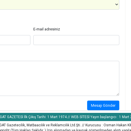
E-mail adresiniz
Mesajı Gönder
AT GAZETESİ İlk Çıkış Tarihi: 1 Mart 1974 // WEB SİTESİ Yayın başlangıcı : 1 Mart
AT Gazetecilik, Matbaacılık ve Reklamcılık Ltd.Şti. // Kurucusu : Osman Hakan K
pright (Tüm Hakları Saklıdır. ) İzin alınmadan ve kaynak gösterilmeden alıntı yapı