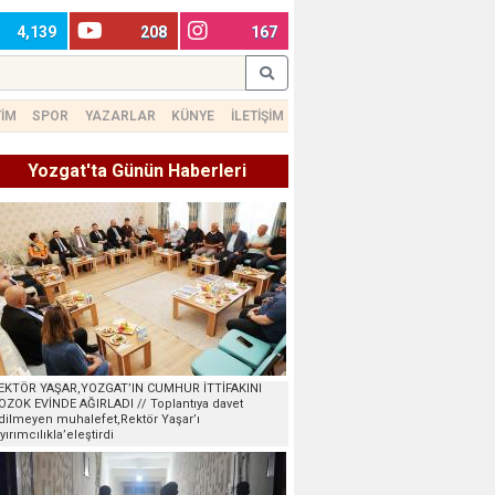
4,139
208
167
TİM
SPOR
YAZARLAR
KÜNYE
İLETİŞİM
Yozgat'ta Günün Haberleri
EKTÖR YAŞAR,YOZGAT’IN CUMHUR İTTİFAKINI
OZOK EVİNDE AĞIRLADI // Toplantıya davet
dilmeyen muhalefet,Rektör Yaşar’ı
ayırımcılıkla’eleştirdi