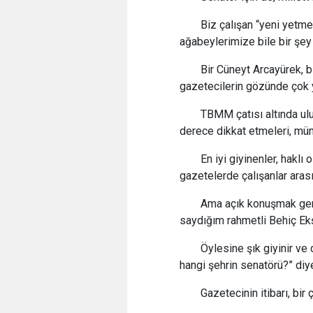
Biz çalışan “yeni yetme
ağabeylerimize bile bir şey
Bir Cüneyt Arcayürek, bi
gazetecilerin gözünde çok y
TBMM çatısı altında ul
derece dikkat etmeleri, mü
En iyi giyinenler, haklı
gazetelerde çalışanlar arası
Ama açık konuşmak ger
saydığım rahmetli Behiç Ekş
Öylesine şık giyinir ve
hangi şehrin senatörü?” di
Gazetecinin itibarı, bi