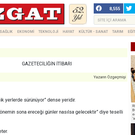
8,555
SAĞLIK
EKONOMİ
TEKNOLOJİ
HAYAT
KÜLTÜR - SANAT
TARIM
EĞİ
GAZETECİLİĞİN İTİBARI
Yazarın Özgeçmişi
lik yerlerde sürünüyor” dense yeridir.
R
B
dönemin sona ereceği günler nasılsa gelecektir” diye teselli
e
‘
ter.