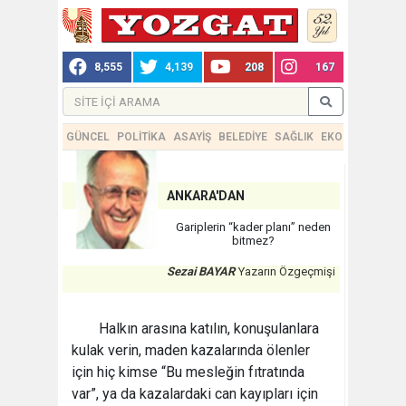
8,555
4,139
208
167
GÜNCEL
POLİTİKA
ASAYİŞ
BELEDİYE
SAĞLIK
EKONOMİ
TEKN
ANKARA'DAN
Gariplerin “kader planı” neden
bitmez?
Sezai BAYAR
Yazarın Özgeçmişi
Halkın arasına katılın, konuşulanlara
kulak verin, maden kazalarında ölenler
için hiç kimse “Bu mesleğin fıtratında
var”, ya da kazalardaki can kayıpları için