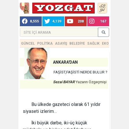
8,555
4,139
208
167
GÜNCEL
POLİTİKA
ASAYİŞ
BELEDİYE
SAĞLIK
EKONOMİ
TEKN
ANKARA'DAN
FAŞİST,FAŞİSTİ NERDE BULUR ?
Sezai BAYAR
Yazarın Özgeçmişi
Bu ülkede gazeteci olarak 61 yıldır
siyaseti izlerim…
İki büyük darbe, iki-üç küçük