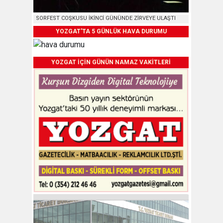
SORFEST COŞKUSU İKİNCİ GÜNÜNDE ZİRVEYE ULAŞTI
YOZGAT'TA 5 GÜNLÜK HAVA DURUMU
YOZGAT İÇİN GÜNÜN NAMAZ VAKİTLERİ