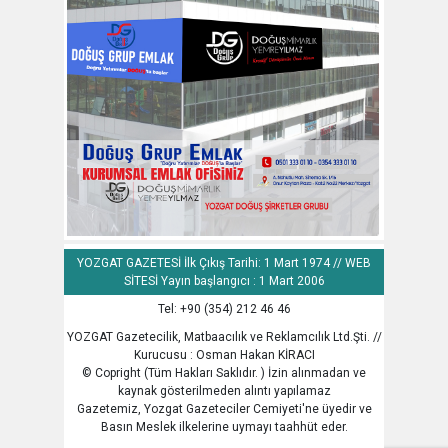
YOZGAT GAZETESİ İlk Çıkış Tarihi: 1 Mart 1974 // WEB
SİTESİ Yayın başlangıcı : 1 Mart 2006
Tel: +90 (354) 212 46 46
YOZGAT Gazetecilik, Matbaacılık ve Reklamcılık Ltd.Şti. //
Kurucusu : Osman Hakan KİRACI
© Copright (Tüm Hakları Saklıdır. ) İzin alınmadan ve
kaynak gösterilmeden alıntı yapılamaz
Gazetemiz, Yozgat Gazeteciler Cemiyeti'ne üyedir ve
Basın Meslek ilkelerine uymayı taahhüt eder.