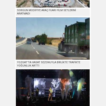
SORGUN MODİFİYE ARAÇ FUARI FİLM SETLERİNİ
ARATMADI
YOZGAT’TA HASAT SEZONUYLA BİRLİKTE TRAFİKTE
YOĞUNLUK ARTTI