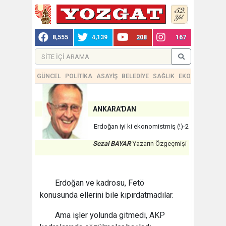
8,555
4,139
208
167
GÜNCEL
POLİTİKA
ASAYİŞ
BELEDİYE
SAĞLIK
EKONOMİ
TEKN
ANKARA'DAN
Erdoğan iyi ki ekonomistmiş (!)-2
Sezai BAYAR
Yazarın Özgeçmişi
Erdoğan ve kadrosu, Fetö
konusunda ellerini bile kıpırdatmadılar.
Ama işler yolunda gitmedi, AKP