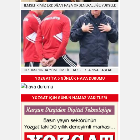
HEMŞEHRİMİZ ERDOĞAN PAŞA ORGENERALLİĞE YÜKSELDİ
BOZOKSPORDA YÖNETİM LİG HAZIRLIKLARINA BAŞLADI
YOZGAT'TA 5 GÜNLÜK HAVA DURUMU
YOZGAT İÇİN GÜNÜN NAMAZ VAKİTLERİ