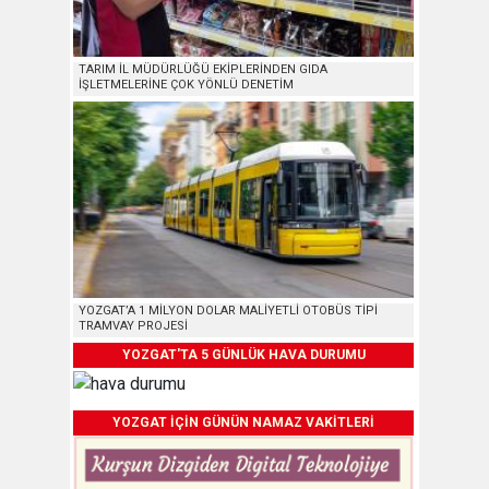
TARIM İL MÜDÜRLÜĞÜ EKİPLERİNDEN GIDA
İŞLETMELERİNE ÇOK YÖNLÜ DENETİM
YOZGAT’A 1 MİLYON DOLAR MALİYETLİ OTOBÜS TİPİ
TRAMVAY PROJESİ
YOZGAT'TA 5 GÜNLÜK HAVA DURUMU
YOZGAT İÇİN GÜNÜN NAMAZ VAKİTLERİ