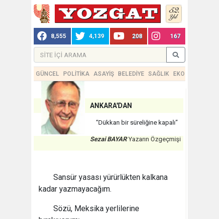
8,555
4,139
208
167
GÜNCEL
POLİTİKA
ASAYİŞ
BELEDİYE
SAĞLIK
EKONOMİ
TEKN
ANKARA'DAN
“Dükkan bir süreliğine kapalı”
Sezai BAYAR
Yazarın Özgeçmişi
Sansür yasası yürürlükten kalkana
kadar yazmayacağım.
Sözü, Meksika yerlilerine