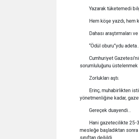
Yazarak tüketemedi bilg
Hem köşe yazdı, hem k
Dahası araştırmaları ve 
“Ödül oburu”ydu adeta
Cumhuriyet Gazetesi’ni
sorumluluğunu üstelenmek 
Zorlukları aştı.
Erinç, muhabirlikten is
yönetmenliğine kadar, gazet
Gereçek duayendi…
Hani gazetecilikte 25-3
mesleğe başladıktan sonra y
sınıftan değildi.