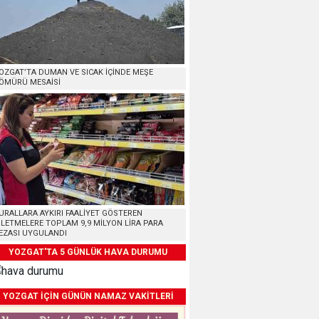
OZGAT’TA DUMAN VE SICAK İÇİNDE MEŞE
ÖMÜRÜ MESAİSİ
URALLARA AYKIRI FAALİYET GÖSTEREN
ŞLETMELERE TOPLAM 9,9 MİLYON LİRA PARA
EZASI UYGULANDI
YOZGAT'TA 5 GÜNLÜK HAVA DURUMU
YOZGAT İÇİN GÜNÜN NAMAZ VAKİTLERİ