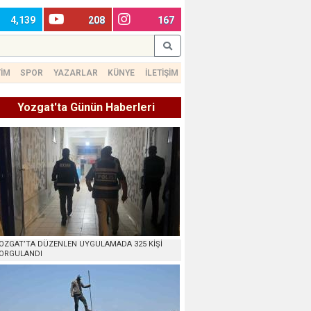
4,139
208
167
TİM
SPOR
YAZARLAR
KÜNYE
İLETİŞİM
Yozgat'ta Günün Haberleri
OZGAT’TA DÜZENLEN UYGULAMADA 325 KİŞİ
ORGULANDI