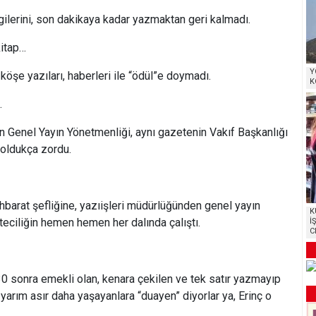
ilerini, son dakikaya kadar yazmaktan geri kalmadı.
itap…
Y
köşe yazıları, haberleri ile “ödül”e doymadı.
K
…
n Genel Yayın Yönetmenliği, aynı gazetenin Vakıf Başkanlığı
oldukça zordu.
tihbarat şefliğine, yazıişleri müdürlüğünden genel yayın
K
eciliğin hemen hemen her dalında çalıştı.
İ
C
0 sonra emekli olan, kenara çekilen ve tek satır yazmayıp
arım asır daha yaşayanlara “duayen” diyorlar ya, Erinç o