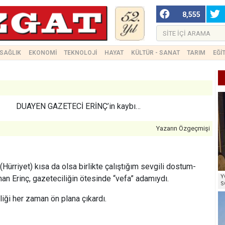
8,555
SAĞLIK
EKONOMİ
TEKNOLOJİ
HAYAT
KÜLTÜR - SANAT
TARIM
EĞİ
DUAYEN GAZETECİ ERİNÇ’in kaybı…
Yazarın Özgeçmişi
(Hürriyet) kısa da olsa birlikte çalıştığım sevgili dostum-
Y
n Erinç, gazeteciliğin ötesinde “vefa” adamıydı.
S
liği her zaman ön plana çıkardı.