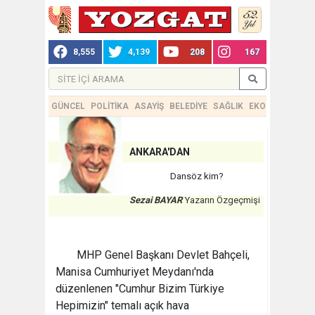
8,555
4,139
208
167
GÜNCEL
POLİTİKA
ASAYİŞ
BELEDİYE
SAĞLIK
EKONOMİ
TEKN
ANKARA'DAN
Dansöz kim?
Sezai BAYAR
Yazarın Özgeçmişi
MHP Genel Başkanı Devlet Bahçeli,
Manisa Cumhuriyet Meydanı'nda
düzenlenen "Cumhur Bizim Türkiye
Hepimizin" temalı açık hava