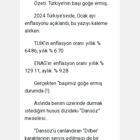
Özeti: Türkiye’nin başı göğe ermiş…
2024 Türkiye’sinde, Ocak ayı
enflasyonu açıklandı, bu yazıyı kaleme
alırken:
TUİK’in enflasyon oranı: yıllık %
64.86, yılık % 6.70
ENAG’ın: enflasyon oranı: yıllık %
129.11, aylık: % 9.28
Gerçekten “başımız göğe ermiş
durumda (!).
Aslında benim üzerinde durmak
istediğim husus dizideki “Dansöz”
meselesi…
“Dansöz’ü canlandıran “Dilber’
karakterinin servis edilmesi de bir