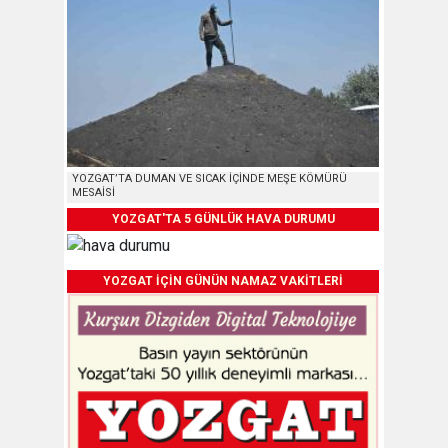
YOZGAT’TA DUMAN VE SICAK İÇİNDE MEŞE KÖMÜRÜ
MESAİSİ
YOZGAT'TA 5 GÜNLÜK HAVA DURUMU
YOZGAT İÇİN GÜNÜN NAMAZ VAKİTLERİ