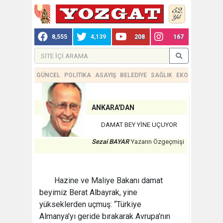
8,555
4,139
208
167
GÜNCEL
POLİTİKA
ASAYİŞ
BELEDİYE
SAĞLIK
EKONOMİ
TEKN
ANKARA'DAN
DAMAT BEY YİNE UÇUYOR
Sezai BAYAR
Yazarın Özgeçmişi
Hazine ve Maliye Bakanı damat
beyimiz Berat Albayrak, yine
yükseklerden uçmuş: “Türkiye
Almanya’yı geride bırakarak Avrupa’nın