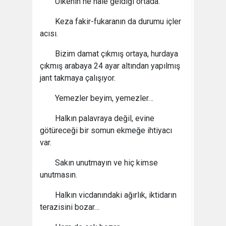
Ülkenin ne hale geldiği ortada.
Keza fakir-fukaranın da durumu içler
acısı.
Bizim damat çıkmış ortaya, hurdaya
çıkmış arabaya 24 ayar altından yapılmış
jant takmaya çalışıyor.
Yemezler beyim, yemezler…
Halkın palavraya değil, evine
götüreceği bir somun ekmeğe ihtiyacı
var.
Sakın unutmayın ve hiç kimse
unutmasın.
Halkın vicdanındaki ağırlık, iktidarın
terazisini bozar…