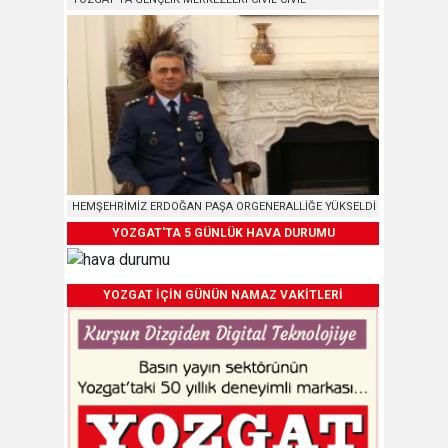
HEMŞEHRİMİZ ERDOĞAN PAŞA ORGENERALLİĞE YÜKSELDİ
YOZGAT'TA 5 GÜNLÜK HAVA DURUMU
YOZGAT İÇİN GÜNÜN NAMAZ VAKİTLERİ