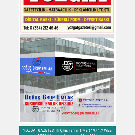
YOZGAT GAZETESİ İlk Çıkış Tarihi: 1 Mart 1974 // WEB