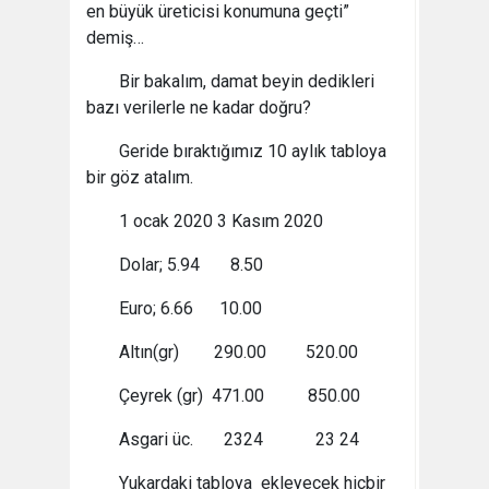
en büyük üreticisi konumuna geçti”
demiş…
Bir bakalım, damat beyin dedikleri
bazı verilerle ne kadar doğru?
Geride bıraktığımız 10 aylık tabloya
bir göz atalım.
1 ocak 2020 3 Kasım 2020
Dolar; 5.94 8.50
Euro; 6.66 10.00
Altın(gr) 290.00 520.00
Çeyrek (gr) 471.00 850.00
Asgari üc. 2324 23 24
Yukardaki tabloya ekleyecek hiçbir