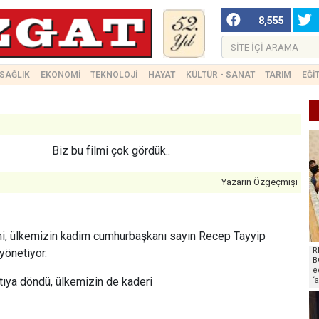
8,555
SAĞLIK
EKONOMİ
TEKNOLOJİ
HAYAT
KÜLTÜR - SANAT
TARIM
EĞİ
Biz bu filmi çok gördük..
Yazarın Özgeçmişi
imi, ülkemizin kadim cumhurbaşkanı sayın Recep Tayyip
R
 yönetiyor.
B
e
ıya döndü, ülkemizin de kaderi
‘