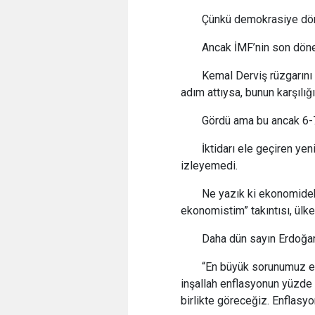
Çünkü demokrasiye dönm
Ancak İMF’nin son dön
Kemal Derviş rüzgarını 
adım attıysa, bunun karşılığ
Gördü ama bu ancak 6-7
İktidarı ele geçiren yeni
izleyemedi.
Ne yazık ki ekonomideki
ekonomistim” takıntısı, ülk
Daha dün sayın Erdoğan
“En büyük sorunumuz en
inşallah enflasyonun yüzde 
birlikte göreceğiz. Enflasyo