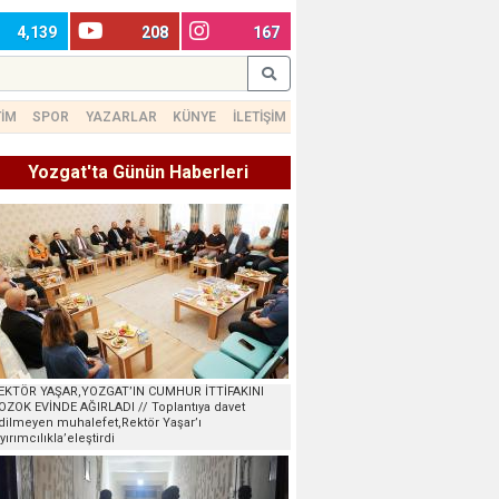
4,139
208
167
TİM
SPOR
YAZARLAR
KÜNYE
İLETİŞİM
Yozgat'ta Günün Haberleri
EKTÖR YAŞAR,YOZGAT’IN CUMHUR İTTİFAKINI
OZOK EVİNDE AĞIRLADI // Toplantıya davet
dilmeyen muhalefet,Rektör Yaşar’ı
ayırımcılıkla’eleştirdi