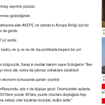
üş sayılırdı yüzünü..
emine gelindiğinde…
arkasına alan AKEPE, ne zaman ki Avrupa Birliği için bir
ın da gördü.
Y
S
 yıl sürdü…
 kadro, ne iç ve ne de dış politikada başarılı bir yol
 bilgisizlik, Saray’ın mutlak hakimi sayın Erdoğan’ın “Ben
eyi önce dar, sonra da çıkmaz sokaklara sürükledi.
Y
 ekonomi konusunda şunları söyledi:
K
flasyondu, işte o da düşüşe geçti. Önümüzdeki aylarda
50'lilere yüzde 40'lara, yüzde otuzlara düştüğünü hep
na sebep olan tuzakları bozduk, tedbir aldık.”