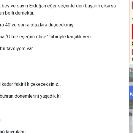
t bey ve sayın Erdoğan eğer seçimlerden başarılı çıkarsa
n belli demektir.
ra 40 ve sonra otuzlara düşecekmiş.
a “Ölme eşeğim ölme” tabiriyle karşılık verir.
bir tavsiyem var.
 kadar fakirli k çekeceksiniz…
buhran dönemlerini yaşadık ki…
ı…
ağ kuyrukları…