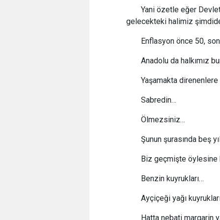
Yani özetle eğer Devle
gelecekteki halimiz şimdide
Enflasyon önce 50, son
Anadolu da halkımız bun
Yaşamakta direnenlere 
Sabredin…
Ölmezsiniz…
Şunun şurasında beş yıl
Biz geçmişte öylesine 
Benzin kuyrukları…
Ayçiçeği yağı kuyruklar
Hatta nebati margarin y