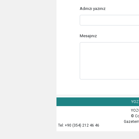
Adınızı yazınız
Mesajınız
YOZG
YOZG
© Co
Gazetemi
Tel: +90 (354) 212 46 46