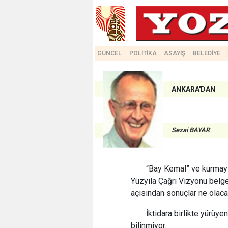
GÜNCEL
POLİTİKA
ASAYİŞ
BELEDİYE
ANKARA'DAN
Sezai BAYAR
“Bay Kemal” ve kurmayl
Yüzyıla Çağrı Vizyonu belge
açısından sonuçlar ne olacak
İktidara birlikte yürüy
bilinmiyor.