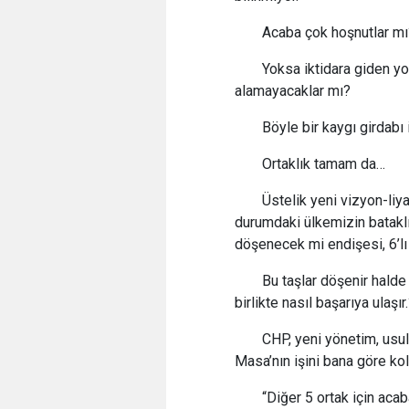
Acaba çok hoşnutlar mı
Yoksa iktidara giden yo
alamayacaklar mı?
Böyle bir kaygı girdabı 
Ortaklık tamam da…
Üstelik yeni vizyon-li
durumdaki ülkemizin bataklı
döşenecek mi endişesi, 6’lı
Bu taşlar döşenir halde
birlikte nasıl başarıya ulaşır
CHP, yeni yönetim, usul
Masa’nın işini bana göre kol
“Diğer 5 ortak için aca