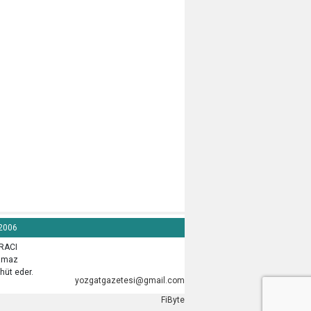
 2006
İRACI
lamaz
hüt eder.
yozgatgazetesi@gmail.com
FiByte