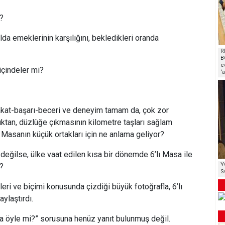
?
lda emeklerinin karşılığını, bekledikleri oranda
R
B
e
içindeler mi?
‘
yakat-başarı-beceri ve deneyim tamam da, çok zor
ktan, düzlüğe çıkmasının kilometre taşları sağlam
 Masanın küçük ortakları için ne anlama geliyor?
 değilse, ülke vaat edilen kısa bir dönemde 6’lı Masa ile
Y
.?
S
leri ve biçimi konusunda çizdiği büyük fotoğrafla, 6’lı
aylaştırdı.
ba öyle mi?” sorusuna henüz yanıt bulunmuş değil.