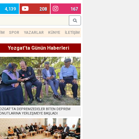
4,139
208
167
TİM
SPOR
YAZARLAR
KÜNYE
İLETİŞİM
Yozgat'ta Günün Haberleri
OZGAT’TA DEPREMZEDELER BİTEN DEPREM
ONUTLARINA YERLEŞMEYE BAŞLADI