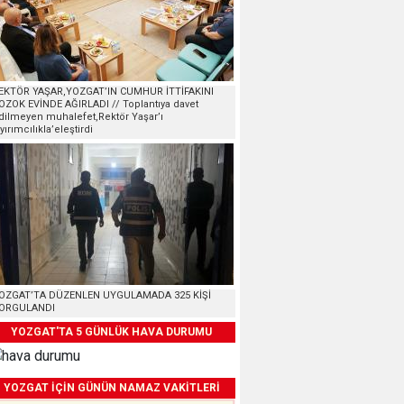
EKTÖR YAŞAR,YOZGAT’IN CUMHUR İTTİFAKINI
OZOK EVİNDE AĞIRLADI // Toplantıya davet
dilmeyen muhalefet,Rektör Yaşar’ı
ayırımcılıkla’eleştirdi
OZGAT’TA DÜZENLEN UYGULAMADA 325 KİŞİ
ORGULANDI
YOZGAT'TA 5 GÜNLÜK HAVA DURUMU
YOZGAT İÇİN GÜNÜN NAMAZ VAKİTLERİ