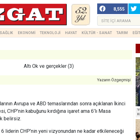
8,555
SAĞLIK
EKONOMİ
TEKNOLOJİ
HAYAT
KÜLTÜR - SANAT
TARIM
EĞİ
Altı Ok ve gerçekler (3)
Yazarın Özgeçmişi
arının Avrupa ve ABD temaslarından sonra açıklanan İkinci
Y
si, CHP’nin kabuğunu kırdığına işaret ama 6’lı Masa
K
 belirsiz.
en 6 liderin CHP’nin yeni vizyonundan ne kadar etkileneceği