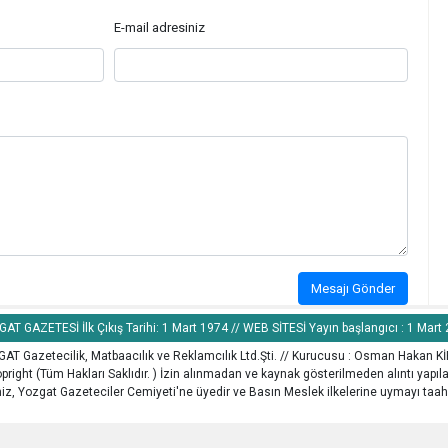
E-mail adresiniz
Mesajı Gönder
AT GAZETESİ İlk Çıkış Tarihi: 1 Mart 1974 // WEB SİTESİ Yayın başlangıcı : 1 Mart
AT Gazetecilik, Matbaacılık ve Reklamcılık Ltd.Şti. // Kurucusu : Osman Hakan K
pright (Tüm Hakları Saklıdır. ) İzin alınmadan ve kaynak gösterilmeden alıntı yapı
z, Yozgat Gazeteciler Cemiyeti'ne üyedir ve Basın Meslek ilkelerine uymayı taah