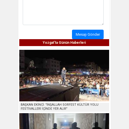
Mesajı Gönder
Yozgat'ta Günün Haberleri
BAŞKAN EKİNCİ: "İNŞALLAH SORFEST KÜLTÜR YOLU
FESTİVALLERİ İÇİNDE YER ALIR"