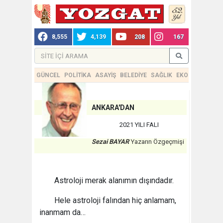
8,555
4,139
208
167
GÜNCEL
POLİTİKA
ASAYİŞ
BELEDİYE
SAĞLIK
EKONOMİ
TEKN
ANKARA'DAN
2021 YILI FALI
Sezai BAYAR
Yazarın Özgeçmişi
Astroloji merak alanımın dışındadır.
Hele astroloji falından hiç anlamam,
inanmam da…