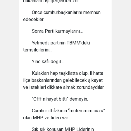
bakanların işi gerçekten zor.
Önce cumhurbaşkanlarını memnun
edecekler.
Sonra Parti kurmaylarını…
Yetmedi, partinin TBMM’deki
temsilcilerini…
Yine kafi değil…
Kulakları hep teşkilatta olup, il hatta
ilçe başkanlarından gelebilecek şikayet
ve istekleri dikkate almak zorundaydılar.
“Offf nihayet bitti” demeyin.
Cumhur ittifakının “mütemmim cüzü”
olan MHP ve lideri var…
Sık sık konuşan MHP Liderinin