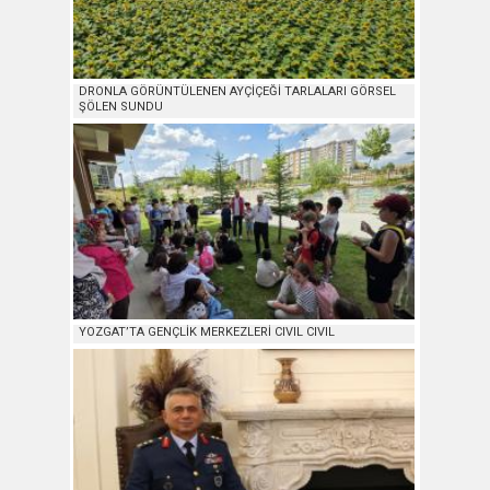
DRONLA GÖRÜNTÜLENEN AYÇİÇEĞİ TARLALARI GÖRSEL
ŞÖLEN SUNDU
YOZGAT’TA GENÇLİK MERKEZLERİ CIVIL CIVIL