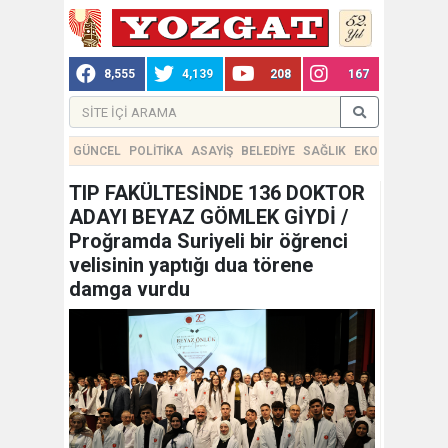
8,555
4,139
208
167
GÜNCEL
POLİTİKA
ASAYİŞ
BELEDİYE
SAĞLIK
EKONOMİ
TEKN
TIP FAKÜLTESİNDE 136 DOKTOR
ADAYI BEYAZ GÖMLEK GİYDİ /
Proğramda Suriyeli bir öğrenci
velisinin yaptığı dua törene
damga vurdu