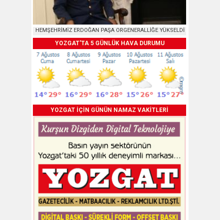
HEMŞEHRİMİZ ERDOĞAN PAŞA ORGENERALLİĞE YÜKSELDİ
YOZGAT'TA 5 GÜNLÜK HAVA DURUMU
YOZGAT İÇİN GÜNÜN NAMAZ VAKİTLERİ