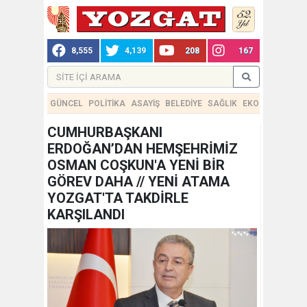
8,555
4,139
208
167
GÜNCEL
POLİTİKA
ASAYİŞ
BELEDİYE
SAĞLIK
EKONOMİ
TEKN
CUMHURBAŞKANI
ERDOĞAN’DAN HEMŞEHRİMİZ
OSMAN COŞKUN'A YENİ BİR
GÖREV DAHA // YENİ ATAMA
YOZGAT'TA TAKDİRLE
KARŞILANDI