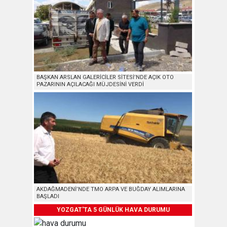
BAŞKAN ARSLAN GALERİCİLER SİTESİ’NDE AÇIK OTO
PAZARININ AÇILACAĞI MÜJDESİNİ VERDİ
AKDAĞMADENİ’NDE TMO ARPA VE BUĞDAY ALIMLARINA
BAŞLADI
YOZGAT'TA 5 GÜNLÜK HAVA DURUMU