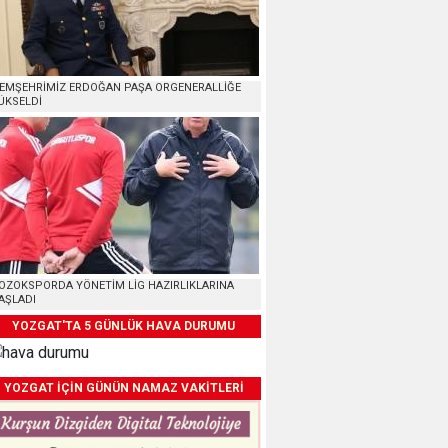
EMŞEHRİMİZ ERDOĞAN PAŞA ORGENERALLİĞE
ÜKSELDİ
OZOKSPORDA YÖNETİM LİG HAZIRLIKLARINA
AŞLADI
YOZGAT'TA 5 GÜNLÜK HAVA DURUMU
YOZGAT İÇİN GÜNÜN NAMAZ VAKİTLERİ