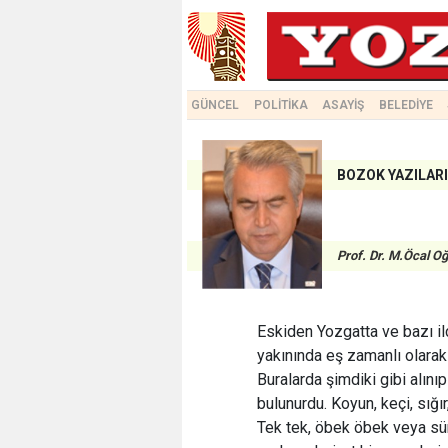
GÜNCEL
POLİTİKA
ASAYİŞ
BELEDİYE
BOZOK YAZILARI
Prof. Dr. M.Öcal O
Eskiden Yozgatta ve bazı i
yakınında eş zamanlı olarak 
Buralarda şimdiki gibi alını
bulunurdu. Koyun, keçi, sığı
Tek tek, öbek öbek veya sür