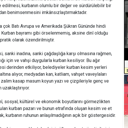
 edilmesi, kurbanın olumlu bir değer ve sürdürülebilir bir
ından benimsenmesini imkânsızlaştırmaktadır.
a çok Batı Avrupa ve Amerikada Şükran Gününde hindi
 Kurban bayramı gibi örselenmemiş, aksine dinî olduğu
pratik olarak özendirilmiştir.
ki, sanki inadına, sanki çağdaşlığa karşı olmasına rağmen,
ı için ve vahşi duygularla kurban kesiliyor. Bu ağır
si derinden etkiliyor, belediyeler kurban kesim yerleri
ltına alıyor, medyadan kan, katliam, vahşet vaveylaları
er zalim kasap masum koyun yazı ve çizgileriyle genç ve
 uzaklaştırıyor.
î, sosyal, kültürel ve ekonomik boyutlarını görmezlikten
ulan kurban pazarı ve bunun etrafında oluşan kesim ve et
k, kurbanın ruhunun anlaşılmadığının açık bir göstergesidir.