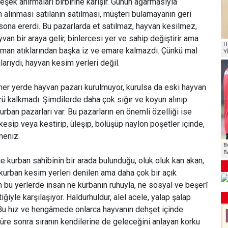
eşek anırmaları birbirine karışır. Günün ağarmasıyla
n alınması satılanın satılması, müşteri bulamayanın geri
 sona ererdi. Bu pazarlarda et satılmaz, hayvan kesilmez,
yvan bir araya gelir, binlercesi yer ve sahip değiştirir ama
H
aman atıklarından başka iz ve emare kalmazdı. Çünkü mal
Y
larıydı, hayvan kesim yerleri değil.
her yerde hayvan pazarı kurulmuyor, kurulsa da eski hayvan
türü kalkmadı. Şimdilerde daha çok sığır ve koyun alınıp
kurban pazarları var. Bu pazarların en önemli özelliği ise
, kesip veya kestirip, üleşip, bölüşüp naylon poşetler içinde,
meniz.
B
B
e kurban sahibinin bir arada bulunduğu, oluk oluk kan akan,
kurban kesim yerleri denilen ama daha çok bir açık
bu yerlerde insan ne kurbanın ruhuyla, ne sosyal ve beşerî
ğiyle karşılaşıyor. Haldurhuldur, alel acele, yalap şalap
Bu hız ve hengâmede onlarca hayvanın dehşet içinde
süre sonra sıranın kendilerine de geleceğini anlayan korku