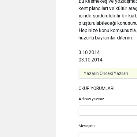
Bu keşmekeş ve yozlaşmadan 
kent plancıları ve kültür ar
içinde sürdürülebilir bir ku
oluşturulabileceği konusunu 
Hepinize konu komşunuzla, e
huzurlu bayramlar dilerim.
3.10.2014
03.10.2014
OKUR YORUMLARI
Adınızı yazınız
Mesajınız