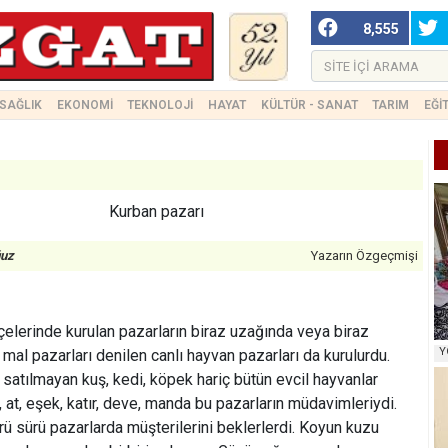
8,555
SAĞLIK
EKONOMİ
TEKNOLOJİ
HAYAT
KÜLTÜR - SANAT
TARIM
EĞİ
Kurban pazarı
ğuz
Yazarın Özgeçmişi
lçelerinde kurulan pazarların biraz uzağında veya biraz
Y
mal pazarları denilen canlı hayvan pazarları da kurulurdu.
p satılmayan kuş, kedi, köpek hariç bütün evcil hayvanlar
r, at, eşek, katır, deve, manda bu pazarların müdavimleriydi.
ü sürü pazarlarda müşterilerini beklerlerdi. Koyun kuzu