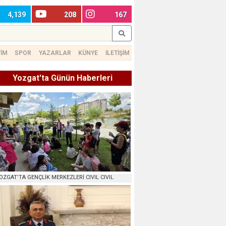
4,139
208
167
TİM
SPOR
YAZARLAR
KÜNYE
İLETİŞİM
Yozgat'ta Günün Haberleri
OZGAT’TA GENÇLİK MERKEZLERİ CIVIL CIVIL