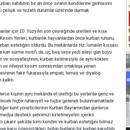
kurban sahibinin bir an önce sıranın kendilerine gelmesini
i çelişik ve tezatlı durumlar üzerinde durmak
lar için 20. Yüzyılın son çeyreğinde üretilen ve kısa
 Kesim Yerleri, kurbanlık hayvanlardan önce kurban ruhunu,
rban estetiğini öldürdü. Bu mekânlarda Hz. İsmailin kıssası
na kan sürme motifi de, üç, beş veya yedi aileyi gün boyu
n ve sosyalleştiren, kurban kelimesiyle ile aynı kökten
ıran ve nihayet kesim sonrasından ortaklaşa yenen
vrenin fakir fukarasıyla empati, temas ve diyalog
 kalktı.
lerce kişinin aynı mekânda et ürettiği bu yerlerde genç ve
ilecek hiçbir ruhaniyet ve hiçbir gelenek bulunmamaktadır.
diğer kent yöneticilerinin Kurban Bayramından günlerce
 medya destekli şehrimizi kirletmeyelim içerikli
klı çıkarır şekilde kimi kendini ve kurban estetiğini bilmez
ye karşı özensizlikleri, bütün bunların bir kurban karşıtlığı