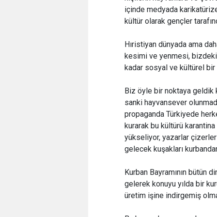
içinde medyada karikatürize
kültür olarak gençler taraf
Hıristiyan dünyada ama dah
kesimi ve yenmesi, bizdeki
kadar sosyal ve kültürel bir 
Biz öyle bir noktaya geldik 
sanki hayvansever olunmadığ
propaganda Türkiyede herke
kurarak bu kültürü karantina a
yükseliyor, yazarlar çizerl
gelecek kuşakları kurbandan
Kurban Bayramının bütün din
gelerek konuyu yılda bir kur
üretim işine indirgemiş olma