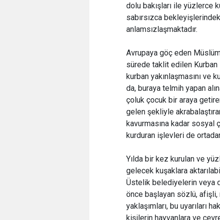
dolu bakışları ile yüzlerce 
sabırsızca bekleyişlerindek
anlamsızlaşmaktadır.
Avrupaya göç eden Müslüman
sürede taklit edilen Kurban
kurban yakınlaşmasını ve ku
da, buraya telmih yapan alı
çoluk çocuk bir araya getire
gelen şekliyle akrabalaşt
kavurmasına kadar sosyal çe
kurduran işlevleri de ortadan
Yılda bir kez kurulan ve yüz
gelecek kuşaklara aktarılab
Üstelik belediyelerin veya 
önce başlayan sözlü, afişli,
yaklaşımları, bu uyarıları ha
kişilerin hayvanlara ve çevre