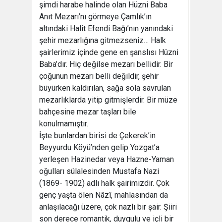
şimdi harabe halinde olan Hüzni Baba
Anıt Mezarı’nı görmeye Çamlık’ın
altındaki Halit Efendi Bağı’nın yanındaki
şehir mezarlığına gitmezseniz… Halk
şairlerimiz içinde gene en şanslısı Hüzni
Baba’dır. Hiç değilse mezarı bellidir. Bir
çoğunun mezarı belli değildir, şehir
büyürken kaldırılan, sağa sola savrulan
mezarlıklarda yitip gitmişlerdir. Bir müze
bahçesine mezar taşları bile
konulmamıştır.
İşte bunlardan birisi de Çekerek’in
Beyyurdu Köyü’nden gelip Yozgat’a
yerleşen Hazinedar veya Hazne-Yaman
oğulları sülalesinden Mustafa Nazi
(1869- 1902) adlı halk şairimizdir. Çok
genç yaşta ölen Nâzî, mahlasından da
anlaşılacağı üzere, çok nazlı bir şair. Şiiri
son derece romantik, duygulu ve içli bir