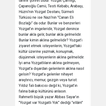
tanınır şöhret bulur. Yozgat Çamlığı,
Çapanoğlu Camii, Testi Kebabı, Arabaşı,
Hüzni’nin Yozgat Destanı, Sürmeli
Türküsü ne ise Nazi’nin "Canan Eli
Bozlağı” da odur. Bunlar ve benzerleri
Yozgat’ın imgeleridir, Yozgat denince
bunlar akla gelir, bunlar akla gelmelidir.
Bunlar kimin aklına gelmelidir? Yozgat’ı
ziyaret etmek isteyenlerin, Yozgat’taki
kültür üzerine yazmak, konuşmak,
düşünmek isteyenlerin aklına gelmelidir.
İyi ama Yozgatlıların aklına gelmeyen,
Yozgat’a dışardan gelenlerin aklına nasıl
gelsin? Yozgat’a gelenler nihayet
araştırıcı, memur, gezgin veya turist.
Yıldız falı bakıcısı değil ki, Yozgat’ın
falına bakıp kültürünü anlasın.
Rahmetli büyük yazar Abbas Sayar’ın
"Yozgat var Yozgatlı Yok" dediği "ellâm"