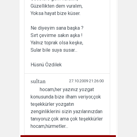
Güzellikten dem vuralım,
Yoksa hayat bize küser.
Ne diyeyim sana başka ?
Sırt çevirme sakın aşka !
Yalnız toprak olsa keşke,
Sular bile suya susar...
Hüsnü Özdilek
sultan
27.10.2009 21:26:00
hocam,her yazınız yozgat
konusunda bize ilham veriyor,çok
teşekkürler yozgatın
zenginliklerini sizin yazılarınızdan
tanıyoruz.çok ama çok teşekkürler
hocam,hürmetler...