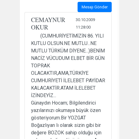
Mesajı Gönder
CEMAYNUR
30.10.2009
OKUR
11:28:00
(CUMHURİYETİMİZİN 86. YILI
KUTLU OLSUN.NE MUTLU...NE
MUTLU TÜRKÜM DİYENE...)BENİM
NACİZ VÜCUDUM ELBET BİR GÜN
TOPRAK
OLACAKTIR,AMA;TÜRKİYE
CUMHURİYETİ İLELEBET PAYİDAR
KALACAKTİR.ATAM İLELEBET
İZİNDEYİZ...
Günaydın Hocam; Bilgilendirici
yazılarınızı okumaya büyük özen
gösteriyorum.Bir YOZGAT
Boğazlıyan lı olarak sizin gibi bir
değere BOZOK sahip olduğu için