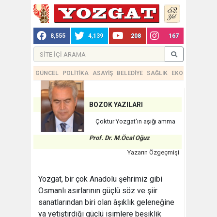
8,555
4,139
208
167
GÜNCEL
POLİTİKA
ASAYİŞ
BELEDİYE
SAĞLIK
EKONOMİ
TEKN
BOZOK YAZILARI
Çoktur Yozgat'ın aşığı amma
Prof. Dr. M.Öcal Oğuz
Yazarın Özgeçmişi
Yozgat, bir çok Anadolu şehrimiz gibi
Osmanlı asırlarının güçlü söz ve şiir
sanatlarından biri olan âşıklık geleneğine
ya yetiştirdiği güçlü isimlere beşiklik