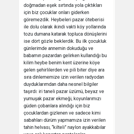
doğmadan eşek sırtında yola çıktıkları
için biz çocuklar onları giderken
göremezdik. Heybeleri pazar öteberisi
ile dolu olarak ikindi vakti köy yollarında
tozu dumana katarak topluca dönüşlerini
ise dört gözle beklerdik. Bu ilk çocukluk
günlerimde annemin dokuduğu ve
babamın pazardan gelirken kullandığı bu
kilim heybe benim kent üzerine köye
gelen şehirlilerden ve pili biter diye ara
sıra dinlememize izin verilen radyodan
duyduklarımdan daha nesnel bilgiler
taşırdı: iri taneli pazar üzümü, beyaz ve
yumuşak pazar ekmeği, koyunlarımızı
güden çobanlara alındığı için biz
çocuklardan gizlenen ve sadece kimi
sabahları dürüm yapmamıza izin verilen
tahin helvası, “kilteli” naylon ayakkabılar