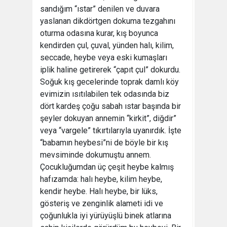
sandığım “ıstar” denilen ve duvara
yaslanan dikdörtgen dokuma tezgahını
oturma odasına kurar, kış boyunca
kendirden çul, çuval, yünden halı, kilim,
seccade, heybe veya eski kumaşları
iplik haline getirerek “çapıt çul” dokurdu.
Soğuk kış gecelerinde toprak damlı köy
evimizin ısıtılabilen tek odasında biz
dört kardeş çoğu sabah ıstar başında bir
şeyler dokuyan annemin “kirkit”, diğdir”
veya “vargele” tıkırtılarıyla uyanırdık. İşte
“babamın heybesi”ni de böyle bir kış
mevsiminde dokumuştu annem.
Çocukluğumdan üç çeşit heybe kalmış
hafızamda: halı heybe, kilim heybe,
kendir heybe. Halı heybe, bir lüks,
gösteriş ve zenginlik alameti idi ve
çoğunlukla iyi yürüyüşlü binek atlarına