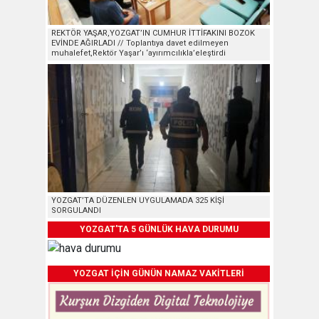
REKTÖR YAŞAR,YOZGAT’IN CUMHUR İTTİFAKINI BOZOK
EVİNDE AĞIRLADI // Toplantıya davet edilmeyen
muhalefet,Rektör Yaşar’ı ‘ayırımcılıkla’eleştirdi
YOZGAT’TA DÜZENLEN UYGULAMADA 325 KİŞİ
SORGULANDI
YOZGAT'TA 5 GÜNLÜK HAVA DURUMU
YOZGAT İÇİN GÜNÜN NAMAZ VAKİTLERİ