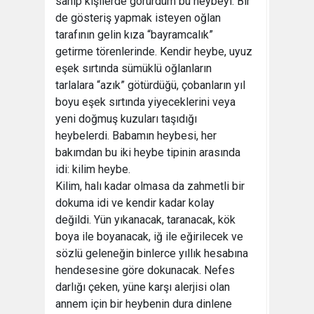
sahip kişilerde görürdüm bu heybeyi. Bir
de gösteriş yapmak isteyen oğlan
tarafının gelin kıza “bayramcalık”
getirme törenlerinde. Kendir heybe, uyuz
eşek sırtında sümüklü oğlanların
tarlalara “azık” götürdüğü, çobanların yıl
boyu eşek sırtında yiyeceklerini veya
yeni doğmuş kuzuları taşıdığı
heybelerdi. Babamın heybesi, her
bakımdan bu iki heybe tipinin arasında
idi: kilim heybe.
Kilim, halı kadar olmasa da zahmetli bir
dokuma idi ve kendir kadar kolay
değildi. Yün yıkanacak, taranacak, kök
boya ile boyanacak, iğ ile eğirilecek ve
sözlü geleneğin binlerce yıllık hesabına
hendesesine göre dokunacak. Nefes
darlığı çeken, yüne karşı alerjisi olan
annem için bir heybenin dura dinlene