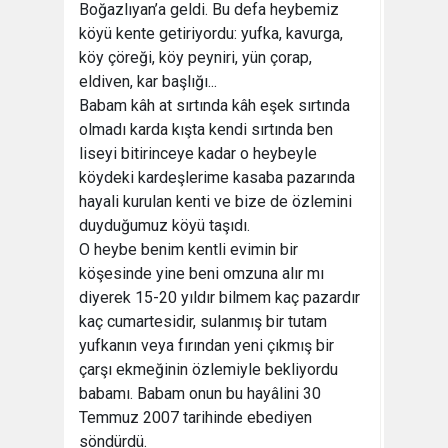
Boğazlıyan’a geldi. Bu defa heybemiz
köyü kente getiriyordu: yufka, kavurga,
köy çöreği, köy peyniri, yün çorap,
eldiven, kar başlığı...
Babam kâh at sırtında kâh eşek sırtında
olmadı karda kışta kendi sırtında ben
liseyi bitirinceye kadar o heybeyle
köydeki kardeşlerime kasaba pazarında
hayali kurulan kenti ve bize de özlemini
duyduğumuz köyü taşıdı.
O heybe benim kentli evimin bir
köşesinde yine beni omzuna alır mı
diyerek 15-20 yıldır bilmem kaç pazardır
kaç cumartesidir, sulanmış bir tutam
yufkanın veya fırından yeni çıkmış bir
çarşı ekmeğinin özlemiyle bekliyordu
babamı. Babam onun bu hayâlini 30
Temmuz 2007 tarihinde ebediyen
söndürdü.