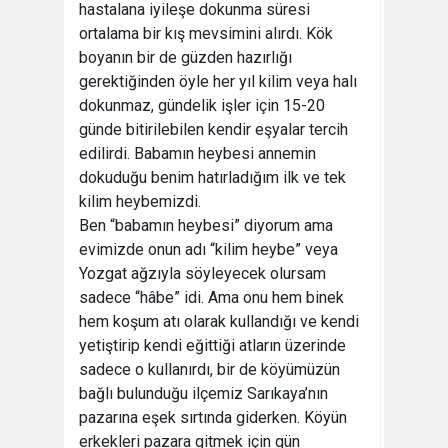
hastalana iyileşe dokunma süresi
ortalama bir kış mevsimini alırdı. Kök
boyanın bir de güzden hazırlığı
gerektiğinden öyle her yıl kilim veya halı
dokunmaz, gündelik işler için 15-20
günde bitirilebilen kendir eşyalar tercih
edilirdi. Babamın heybesi annemin
dokuduğu benim hatırladığım ilk ve tek
kilim heybemizdi.
Ben “babamın heybesi” diyorum ama
evimizde onun adı “kilim heybe” veya
Yozgat ağzıyla söyleyecek olursam
sadece “hâbe” idi. Ama onu hem binek
hem koşum atı olarak kullandığı ve kendi
yetiştirip kendi eğittiği atların üzerinde
sadece o kullanırdı, bir de köyümüzün
bağlı bulunduğu ilçemiz Sarıkaya’nın
pazarına eşek sırtında giderken. Köyün
erkekleri pazara gitmek için gün