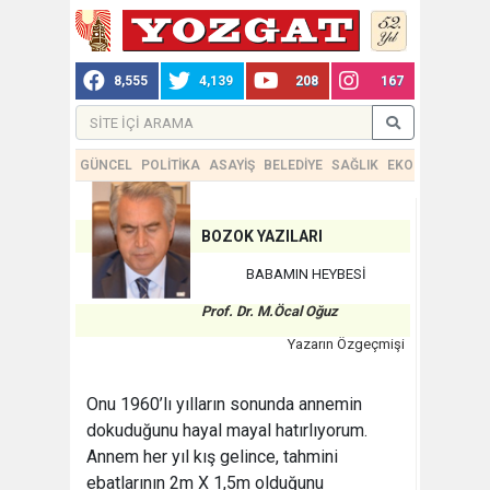
8,555
4,139
208
167
GÜNCEL
POLİTİKA
ASAYİŞ
BELEDİYE
SAĞLIK
EKONOMİ
TEKN
BOZOK YAZILARI
BABAMIN HEYBESİ
Prof. Dr. M.Öcal Oğuz
Yazarın Özgeçmişi
Onu 1960’lı yılların sonunda annemin
dokuduğunu hayal mayal hatırlıyorum.
Annem her yıl kış gelince, tahmini
ebatlarının 2m X 1,5m olduğunu