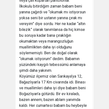
veya çalı kopartan pantolonlar.
İlkokulu bitirdiğim zaman babam beni
yanına çağırdı ve “okumak mı istiyorsun
yoksa seni bir ustanın yanına çırak mı
vereyim” diye sordu. Her ne kadar “altın
bilezik” olarak tanımlansa da hiç kimse
bu soruya kadar bana çıraklığın
okumaktan veya marangozluğun
muallimlikten daha iyi olduğunu
söylememişti. Ben de doğal olarak
“okumak istiyorum” dedim. Babamın
yüzündeki kaygılı tebessümü anlamaya
şimdi daha yakınım.
Köyümüz ilçemiz olan Sarıkaya’ya 12,
Bağazlıyan’a 17 Km civarında idi. Binası
ve muallimleri daha iyi diye babam beni
Boğazlıyan’a götürdü. Bir ev kiraladı,
bazen annem, bazen ablam yanımda
kaldı. Her cumartesi babam bu heybeyle