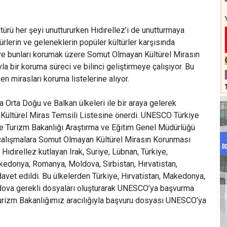
ltürü her şeyi unuttururken Hıdırellez’i de unutturmaya
rlerin ve geleneklerin popüler kültürler karşısında
ve bunları korumak üzere Somut Olmayan Kültürel Mirasın
 bir koruma süreci ve bilinci geliştirmeye çalışıyor. Bu
 mirasları koruma listelerine alıyor.
a Orta Doğu ve Balkan ülkeleri ile bir araya gelerek
 Kültürel Miras Temsili Listesine önerdi. UNESCO Türkiye
ve Turizm Bakanlığı Araştırma ve Eğitim Genel Müdürlüğü
n çalışmalara Somut Olmayan Kültürel Mirasın Korunması
ıdırellez kutlayan Irak, Suriye, Lübnan, Türkiye,
kedonya, Romanya, Moldova, Sırbistan, Hırvatistan,
vet edildi. Bu ülkelerden Türkiye, Hırvatistan, Makedonya,
dova gerekli dosyaları oluşturarak UNESCO’ya başvurma
Turizm Bakanlığımız aracılığıyla başvuru dosyası UNESCO’ya