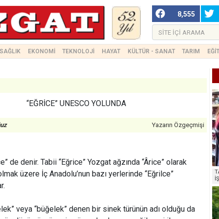
8,555
SAĞLIK
EKONOMİ
TEKNOLOJİ
HAYAT
KÜLTÜR - SANAT
TARIM
EĞİ
“EĞRİCE” UNESCO YOLUNDA
ğuz
Yazarın Özgeçmişi
ce” de denir. Tabii “Eğrice” Yozgat ağzında “Ârice” olarak
T
 olmak üzere İç Anadolu’nun bazı yerlerinde “Eğrilce”
İ
r.
elek” veya “büğelek” denen bir sinek türünün adı olduğu da