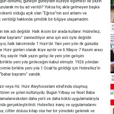
 gün dönümü, güneşin güneyden kuzeye eğilmesi ile yazın
 kurularak mı bu ad verildi? Yoksa hiç akla gelmeyen başka
kökenli olduğu açık olan “Eğrice”nin asıl anlamı ve
 verildiği hakkında şimdilik bir bilgiye ulaşamadım.
Y
T
n tek adı değildir. Halk ikisini bir arada kullanır. Hıdırellez,
har bayramı” zannediliyor ama işin aslı öyle değildir.
yıs, halk takviminde 1 Hızır’dır. Yani yeni yılın ilk günüdür.
 Hızır günleri olarak ikiye ayrılır ve 6 Mayıs-7 Kasım arası
ş sayılır. Halk yazın gelişi ile yeni yılın gelişini
birlikte yeni yıla girileceğini kabul etmiştir. 1926 yılından
imle birlikte yeni yıla 1 Ocak’ta girildiği için Hıdırellez’in
 “bahar bayramı” sandık.
V
E
ızır veya Hz. Hızır Aleyhisselam etrafında oluşmuş
ren ve şölen kültürüydü. Bugün Yılbaşı ve Noel Baba
utlamalarıeskiden daha yerli ve daha köklü uygulamalarıyla
nda gerçekleştirilirdi. Hıdırellez inanç ve uygulamalarını
, ciltler dolusu kitap olur her bir yöredeki gelenek ve