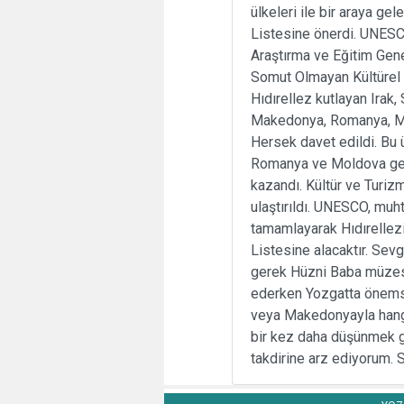
ülkeleri ile bir araya ge
Listesine önerdi. UNESC
Araştırma ve Eğitim Gene
Somut Olmayan Kültürel 
Hıdırellez kutlayan Irak,
Makedonya, Romanya, Mol
Hersek davet edildi. Bu 
Romanya ve Moldova gere
kazandı. Kültür ve Turiz
ulaştırıldı. UNESCO, muh
tamamlayarak Hıdırellez
Listesine alacaktır. Se
gerek Hüzni Baba müzesi i
ederken Yozgatta önems
veya Makedonyayla hangi
bir kez daha düşünmek g
takdirine arz ediyorum. S