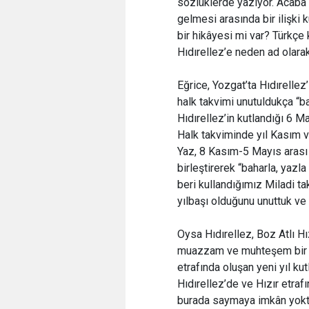
sözlüklerde yazıyor. Acaba
gelmesi arasında bir ilişki
bir hikâyesi mi var? Türkçe 
Hıdırellez’e neden ad olarak
Eğrice, Yozgat’ta Hıdırellez’i
halk takvimi unutuldukça “ba
Hıdırellez’in kutlandığı 6 Ma
Halk takviminde yıl Kasım ve
Yaz, 8 Kasım-5 Mayıs arası Kı
birleştirerek “baharla, yazla 
beri kullandığımız Miladi takv
yılbaşı olduğunu unuttuk ve
Oysa Hıdırellez, Boz Atlı H
muazzam ve muhteşem bir tö
etrafında oluşan yeni yıl k
Hıdırellez’de ve Hızır etrafı
burada saymaya imkân yoktur