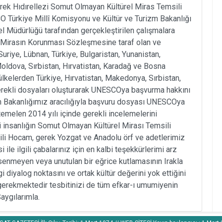
lerek Hıdırellezi Somut Olmayan Kültürel Miras Temsili
O Türkiye Millî Komisyonu ve Kültür ve Turizm Bakanlığı
l Müdürlüğü tarafından gerçekleştirilen çalışmalara
Mirasın Korunması Sözleşmesine taraf olan ve
 Suriye, Lübnan, Türkiye, Bulgaristan, Yunanistan,
dova, Sırbistan, Hırvatistan, Karadağ ve Bosna
ülkelerden Türkiye, Hırvatistan, Makedonya, Sırbistan,
kli dosyaları oluşturarak UNESCOya başvurma hakkını
m Bakanlığımız aracılığıyla başvuru dosyası UNESCOya
temelen 2014 yılı içinde gerekli incelemelerini
i insanlığın Somut Olmayan Kültürel Mirası Temsili
vgili Hocam, gerek Yozgat ve Anadolu örf ve adetlerimiz
le ilgili çabalarınız için en kalbi teşekkürlerimi arz
enmeyen veya unutulan bir eğrice kutlamasının Irakla
 diyalog noktasını ve ortak kültür değerini yok ettiğini
erekmektedir tesbitinizi de tüm efkar-ı umumiyenin
aygılarımla.