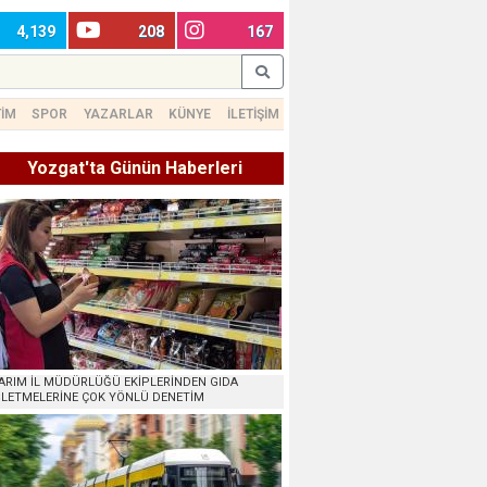
4,139
208
167
TİM
SPOR
YAZARLAR
KÜNYE
İLETİŞİM
Yozgat'ta Günün Haberleri
ARIM İL MÜDÜRLÜĞÜ EKİPLERİNDEN GIDA
ŞLETMELERİNE ÇOK YÖNLÜ DENETİM