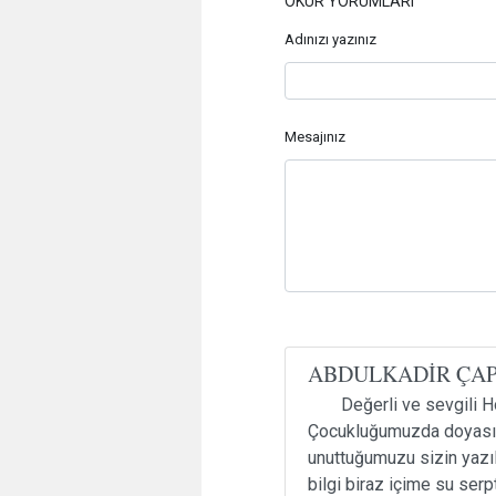
OKUR YORUMLARI
Adınızı yazınız
Mesajınız
ABDULKADİR ÇA
Değerli ve sevgili 
Çocukluğumuzda doyasıy
unuttuğumuzu sizin yazıl
bilgi biraz içime su serp