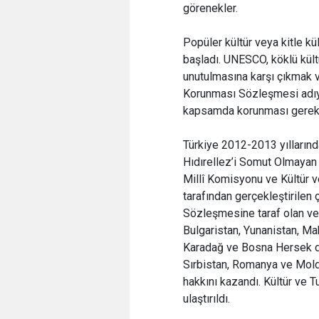
görenekler.
Popüler kültür veya kitle kü
başladı. UNESCO, köklü kültü
unutulmasına karşı çıkmak 
Korunması Sözleşmesi adıyla
kapsamda korunması gereken
Türkiye 2012-2013 yıllarınd
Hıdırellez’i Somut Olmayan
Millî Komisyonu ve Kültür 
tarafından gerçekleştirile
Sözleşmesine taraf olan ve H
Bulgaristan, Yunanistan, Ma
Karadağ ve Bosna Hersek da
Sırbistan, Romanya ve Mol
hakkını kazandı. Kültür ve 
ulaştırıldı.