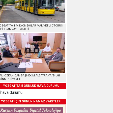
OZGAT’TA 1 MİLYON DOLAR MALİYETLİ OTOBÜS
İPİ TRAMVAY PROJESİ
ALİ ÖZKAN’DAN BAŞHEKİM ALBAYRAK’A ‘BİLGİ
DİNME’ ZİYARETİ
YOZGAT'TA 5 GÜNLÜK HAVA DURUMU
YOZGAT İÇİN GÜNÜN NAMAZ VAKİTLERİ