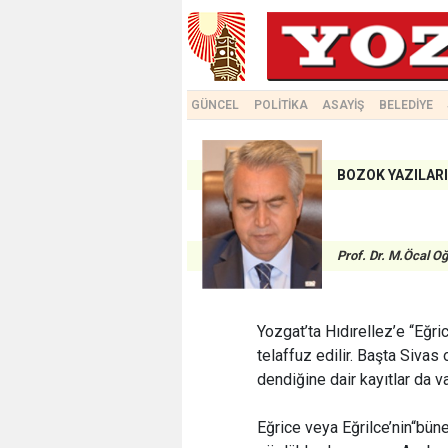
GÜNCEL
POLİTİKA
ASAYİŞ
BELEDİYE
BOZOK YAZILARI
Prof. Dr. M.Öcal O
Yozgat’ta Hıdırellez’e “Eğri
telaffuz edilir. Başta Sivas
dendiğine dair kayıtlar da va
Eğrice veya Eğrilce’nin“bün