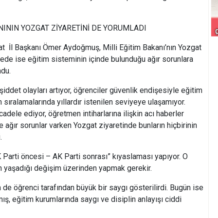
NININ YOZGAT ZİYARETİNİ DE YORUMLADI
t İl Başkanı Ömer Aydoğmuş, Milli Eğitim Bakanı’nın Yozgat
mede ise eğitim sisteminin içinde bulunduğu ağır sorunlara
ndu.
ddet olayları artıyor, öğrenciler güvenlik endişesiyle eğitim
sıralamalarında yıllardır istenilen seviyeye ulaşamıyor.
dele ediyor, öğretmen intiharlarına ilişkin acı haberler
e ağır sorunlar varken Yozgat ziyaretinde bunların hiçbirinin
.
“AK Parti öncesi – AK Parti sonrası” kıyaslaması yapıyor. O
n yaşadığı değişim üzerinden yapmak gerekir.
e öğrenci tarafından büyük bir saygı gösterilirdi. Bugün ise
ış, eğitim kurumlarında saygı ve disiplin anlayışı ciddi