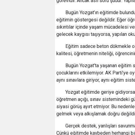
görevidir. Ancak asıl soru şudur: Yapıl
Bugün Yozgat’ın eğitimde bulunduğu 
eğitimin göstergesi değildir. Eğer öğ
sıkıntılar içinde yaşam mücadelesi ver
gelecek kaygısı taşıyorsa, yapılan ok
Eğitim sadece beton dökmekle olma
kalitesi, öğretmenin niteliği, öğrencin
Bugün Yozgat’ta yaşanan eğitim s
çocuklarını etkilemiyor. AK Parti’ye oy
aynı sınavlara giriyor, aynı eğitim sist
Yozgat eğitimde geriye gidiyorsa
öğretmen açığı, sınav sistemindeki gü
siyasi görüş ayırt etmiyor. Bu nedenl
gelmek veya alkışlamak doğru değildi
Gerçek destek, yanlışları savunmak
Çünkü eğitimde kaybeden herhangi bir s