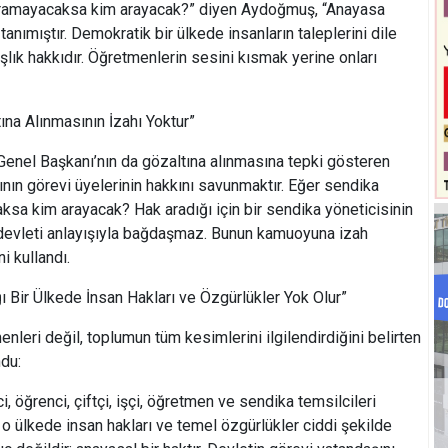
aramayacaksa kim arayacak?” diyen Aydoğmuş, “Anayasa
tanımıştır. Demokratik bir ülkede insanların taleplerini dile
lık hakkıdır. Öğretmenlerin sesini kısmak yerine onları
na Alınmasının İzahı Yoktur”
Genel Başkanı’nın da gözaltına alınmasına tepki gösteren
ın görevi üyelerinin hakkını savunmaktır. Eğer sendika
aksa kim arayacak? Hak aradığı için bir sendika yöneticisinin
devleti anlayışıyla bağdaşmaz. Bunun kamuoyuna izah
ni kullandı.
ğı Bir Ülkede İnsan Hakları ve Özgürlükler Yok Olur”
nleri değil, toplumun tüm kesimlerini ilgilendirdiğini belirten
du:
, öğrenci, çiftçi, işçi, öğretmen ve sendika temsilcileri
, o ülkede insan hakları ve temel özgürlükler ciddi şekilde