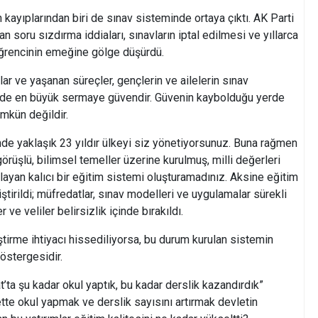
ayıplarından biri de sınav sisteminde ortaya çıktı. AK Parti
oru sızdırma iddiaları, sınavların iptal edilmesi ve yıllarca
öğrencinin emeğine gölge düşürdü.
alar ve yaşanan süreçler, gençlerin ve ailelerin sınav
imde en büyük sermaye güvendir. Güvenin kaybolduğu yerde
mkün değildir.
inde yaklaşık 23 yıldır ülkeyi siz yönetiyorsunuz. Buna rağmen
 görüşlü, bilimsel temeller üzerine kurulmuş, milli değerleri
ayan kalıcı bir eğitim sistemi oluşturamadınız. Aksine eğitim
rildi; müfredatlar, sınav modelleri ve uygulamalar sürekli
ve veliler belirsizlik içinde bırakıldı.
tirme ihtiyacı hissediliyorsa, bu durum kurulan sistemin
göstergesidir.
at’ta şu kadar okul yaptık, bu kadar derslik kazandırdık”
lbette okul yapmak ve derslik sayısını artırmak devletin