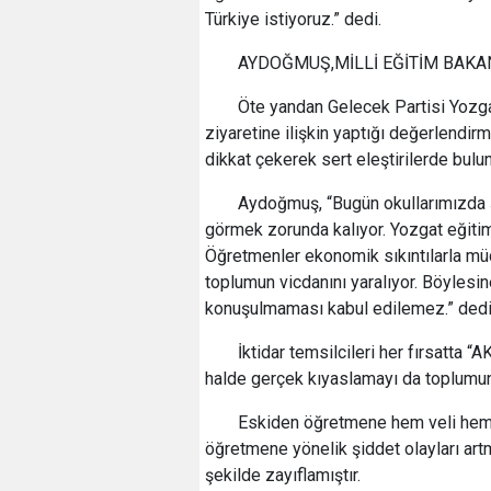
Türkiye istiyoruz.” dedi.
AYDOĞMUŞ,MİLLİ EĞİTİM BAKA
Öte yandan Gelecek Partisi Yozga
ziyaretine ilişkin yaptığı değerlendir
dikkat çekerek sert eleştirilerde bulu
Aydoğmuş, “Bugün okullarımızda şi
görmek zorunda kalıyor. Yozgat eğitim 
Öğretmenler ekonomik sıkıntılarla müca
toplumun vicdanını yaralıyor. Böylesin
konuşulmaması kabul edilemez.” dedi
İktidar temsilcileri her fırsatta 
halde gerçek kıyaslamayı da toplumu
Eskiden öğretmene hem veli hem d
öğretmene yönelik şiddet olayları artm
şekilde zayıflamıştır.