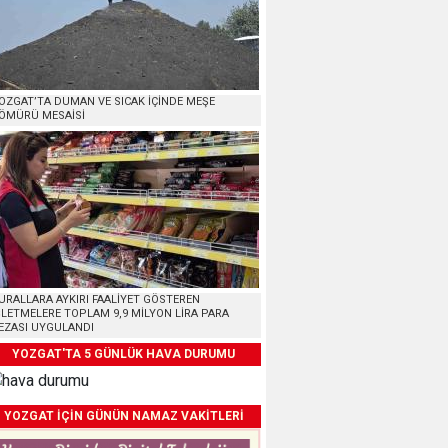
OZGAT’TA DUMAN VE SICAK İÇİNDE MEŞE
ÖMÜRÜ MESAİSİ
URALLARA AYKIRI FAALİYET GÖSTEREN
ŞLETMELERE TOPLAM 9,9 MİLYON LİRA PARA
EZASI UYGULANDI
YOZGAT'TA 5 GÜNLÜK HAVA DURUMU
YOZGAT İÇİN GÜNÜN NAMAZ VAKİTLERİ