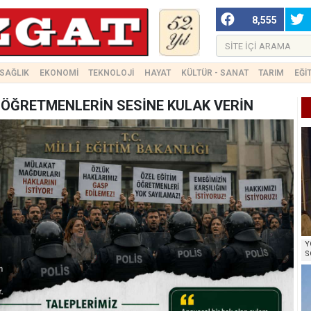
8,555
SAĞLIK
EKONOMİ
TEKNOLOJİ
HAYAT
KÜLTÜR - SANAT
TARIM
EĞİ
 ÖĞRETMENLERİN SESİNE KULAK VERİN
Y
S