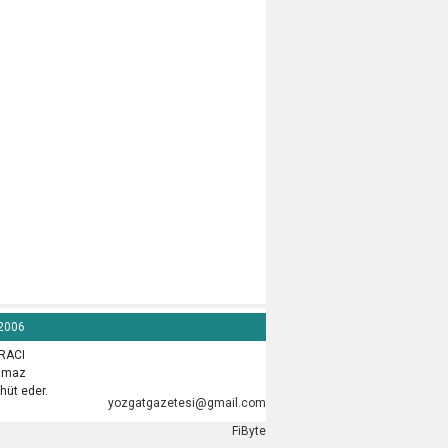
 2006
İRACI
lamaz
hüt eder.
yozgatgazetesi@gmail.com
FiByte