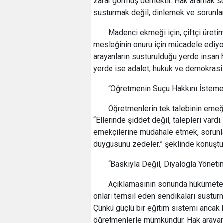
zarar görmüş demektir. Hak aramak suç 
susturmak değil, dinlemek ve sorunla
Madenci ekmeği için, çiftçi üretimi
mesleğinin onuru için mücadele ediyor
arayanların susturulduğu yerde insan h
yerde ise adalet, hukuk ve demokrasi
“Öğretmenin Suçu Hakkını İstem
Öğretmenlerin tek talebinin emeğ
“Ellerinde şiddet değil, talepleri vardı
emekçilerine müdahale etmek, sorunla
duygusunu zedeler.” şeklinde konuştu
“Baskıyla Değil, Diyalogla Yöneti
Açıklamasının sonunda hükümete
onları temsil eden sendikaları susturm
Çünkü güçlü bir eğitim sistemi ancak
öğretmenlerle mümkündür. Hak arayanı