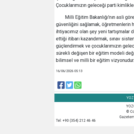
Çocuklarımızın geleceği parti kimlikle
Milli Eğitim Bakanlığı’nın asli gör
güvenliğini sağlamak, öğretmenlerin h
ihtiyacımız olan şey yeni tartışmalar
ettiği itibarı kazandırmak, sınav sist
güçlendirmek ve çocuklarımızın gelece
sürekli değişen bir eğitim modeli deği
bilimsel ve milli bir eğitim vizyonudur
16/06/2026 05:13
YOZG
YOZG
© Co
Gazetemi
Tel: +90 (354) 212 46 46