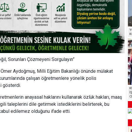
Y
K
il, Sorunları Çözmeyeni Sorgulayın”
ı Ömer Aydoğmuş, Milli Eğitim Bakanlığı önünde mülakat
kurumlarında çalışan öğretmenlere yönelik polis
i gösterdi.
K
İ
etmenlerin anayasal haklarını kullanarak özlük hakları, maaş
C
ili taleplerini dile getirmek istediklerini belirterek, bu
 kabul edilemez olduğunu ifade etti.