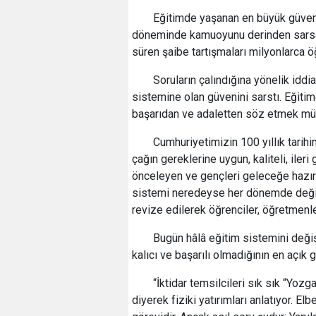
Eğitimde yaşanan en büyük güven k
döneminde kamuoyunu derinden sarsan s
süren şaibe tartışmaları milyonlarca 
Soruların çalındığına yönelik iddi
sistemine olan güvenini sarstı. Eğit
başarıdan ve adaletten söz etmek mü
Cumhuriyetimizin 100 yıllık tarih
çağın gereklerine uygun, kaliteli, ileri
önceleyen ve gençleri geleceğe hazırl
sistemi neredeyse her dönemde değişti
revize edilerek öğrenciler, öğretmenler 
Bugün hâlâ eğitim sistemini değiş
kalıcı ve başarılı olmadığının en açık 
“İktidar temsilcileri sık sık “Yozg
diyerek fiziki yatırımları anlatıyor. E