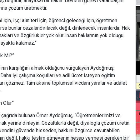
değildir; anayasal bir haktır. Devletin görevi vatandaşını
rına çözüm üretmektir.
 için, işçi alın teri için, öğrenci geleceği için, öğretmen
sa bunlar cezalandırılacak değil, dinlenecek insanlardır. Hak
akları ve özgürlükler yok olur. İnsan haklarının yok olduğu
 ayakta kalamaz.”
ek Mi?”
inin karşılığını almak olduğunu vurgulayan Aydoğmuş,
. Daha iyi çalışma koşulları ve adil ücret isteyen eğitim
rı çözmez. Tam aksine toplumsal vicdanı yaralar ve adalet
.
m Olur”
 çağrıda bulunan Ömer Aydoğmuş, “Öğretmenlerimizi ve
ak yerine dinleyin. Gözaltılarla değil, diyalogla çözüm üretin.
 kendini güvende hisseden, hakkını özgürce savunabilen
n değil, hakkı teslim etmeyenin hesap vermesi gereken bir