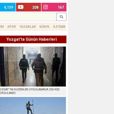
4,139
208
167
TİM
SPOR
YAZARLAR
KÜNYE
İLETİŞİM
Yozgat'ta Günün Haberleri
OZGAT’TA DÜZENLEN UYGULAMADA 325 KİŞİ
ORGULANDI