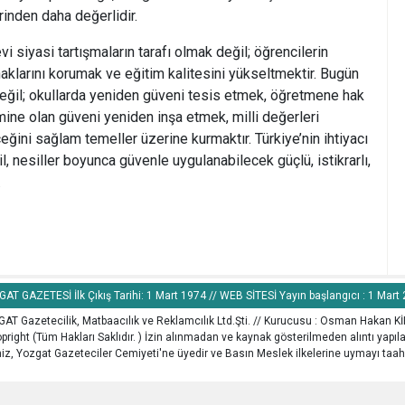
rinden daha değerlidir.
evi siyasi tartışmaların tarafı olmak değil; öğrencilerin
aklarını korumak ve eğitim kalitesini yükseltmektir. Bugün
 değil; okullarda yeniden güveni tesis etmek, öğretmene hak
emine olan güveni yeniden inşa etmek, milli değerleri
ğini sağlam temeller üzerine kurmaktır. Türkiye’nin ihtiyacı
l, nesiller boyunca güvenle uygulanabilecek güçlü, istikrarlı,
.
AT GAZETESİ İlk Çıkış Tarihi: 1 Mart 1974 // WEB SİTESİ Yayın başlangıcı : 1 Mart
AT Gazetecilik, Matbaacılık ve Reklamcılık Ltd.Şti. // Kurucusu : Osman Hakan K
pright (Tüm Hakları Saklıdır. ) İzin alınmadan ve kaynak gösterilmeden alıntı yapı
z, Yozgat Gazeteciler Cemiyeti'ne üyedir ve Basın Meslek ilkelerine uymayı taah