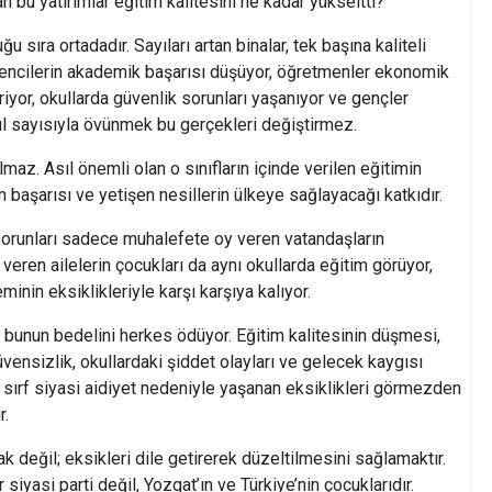
an bu yatırımlar eğitim kalitesini ne kadar yükseltti?
sıra ortadadır. Sayıları artan binalar, tek başına kaliteli
rencilerin akademik başarısı düşüyor, öğretmenler ekonomik
iyor, okullarda güvenlik sorunları yaşanıyor ve gençler
ul sayısıyla övünmek bu gerçekleri değiştirmez.
z. Asıl önemli olan o sınıfların içinde verilen eğitimin
in başarısı ve yetişen nesillerin ülkeye sağlayacağı katkıdır.
orunları sadece muhalefete oy veren vatandaşların
 veren ailelerin çocukları da aynı okullarda eğitim görüyor,
eminin eksiklikleriyle karşı karşıya kalıyor.
 bunun bedelini herkes ödüyor. Eğitim kalitesinin düşmesi,
vensizlik, okullardaki şiddet olayları ve gelecek kaygısı
e sırf siyasi aidiyet nedeniyle yaşanan eksiklikleri görmezden
r.
 değil; eksikleri dile getirerek düzeltilmesini sağlamaktır.
iyasi parti değil, Yozgat’ın ve Türkiye’nin çocuklarıdır.