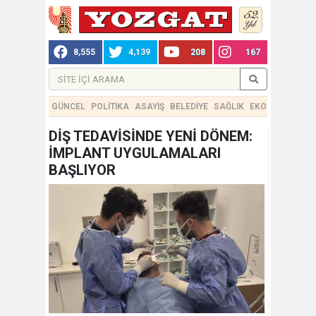
8,555
4,139
208
167
GÜNCEL
POLİTİKA
ASAYİŞ
BELEDİYE
SAĞLIK
EKONOMİ
TEKN
DİŞ TEDAVİSİNDE YENİ DÖNEM:
İMPLANT UYGULAMALARI
BAŞLIYOR