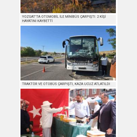
YOZGAT’TA OTOMOBİL İLE MİNİBÜS ÇARPIŞTI: 2 KİŞİ
HAYATINI KAYBETTİ
TRAKTÖR VE OTOBÜS ÇARPIŞTI, KAZA UCUZ ATLATILDI