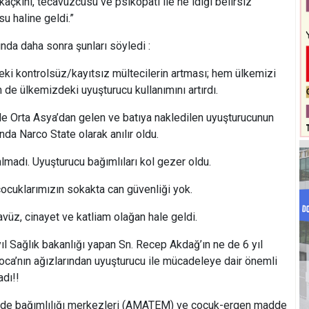
 kaçkını, tecavüzcüsü ve psikopatı ile ne idiği belirsiz
u haline geldi.”
nda daha sonra şunları söyledi :
eki kontrolsüz/kayıtsız mültecilerin artması; hem ülkemizi
 de ülkemizdeki uyuşturucu kullanımını artırdı.
le Orta Asya’dan gelen ve batıya nakledilen uyuşturucunun
nda Narco State olarak anılır oldu.
almadı. Uyuşturucu bağımlıları kol gezer oldu.
 çocuklarımızın sokakta can güvenliği yok.
üz, cinayet ve katliam olağan hale geldi.
l Sağlık bakanlığı yapan Sn. Recep Akdağ’ın ne de 6 yıl
Koca’nın ağızlarından uyuşturucu ile mücadeleye dair önemli
adı!!
dde bağımlılığı merkezleri (AMATEM) ve çocuk-ergen madde