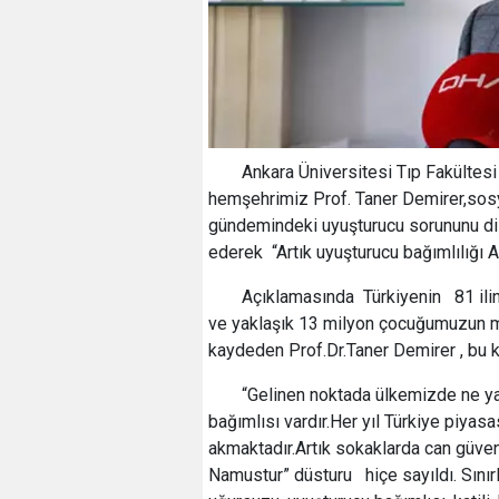
Ankara Üniversitesi Tıp Fakültes
hemşehrimiz Prof. Taner Demirer,sosy
gündemindeki uyuşturucu sorununu dile
ederek “Artık uyuşturucu bağımlılığı 
Açıklamasında Türkiyenin 81 ilin
ve yaklaşık 13 milyon çocuğumuzun 
kaydeden Prof.Dr.Taner Demirer , bu k
“Gelinen noktada ülkemizde ne ya
bağımlısı vardır.Her yıl Türkiye piyas
akmaktadır.Artık sokaklarda can güven
Namustur” düsturu hiçe sayıldı. Sınırl