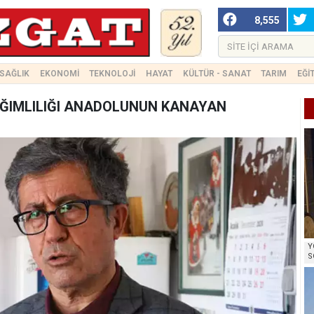
8,555
SAĞLIK
EKONOMİ
TEKNOLOJİ
HAYAT
KÜLTÜR - SANAT
TARIM
EĞİ
AĞIMLILIĞI ANADOLUNUN KANAYAN
Y
S