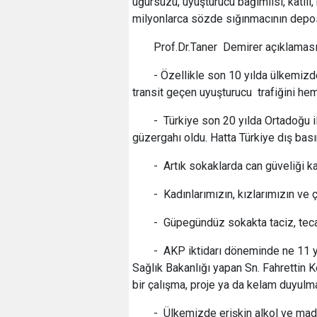
uğursuzu, uyuşturucu bağımlısı, katili,
milyonlarca sözde sığınmacının depos
Prof.Dr.Taner Demirer açıklaması
- Özellikle son 10 yılda ülkemizd
transit geçen uyuşturucu trafiğini hem
- Türkiye son 20 yılda Ortadoğu i
güzergahı oldu. Hatta Türkiye dış bası
- Artık sokaklarda can güveliği k
- Kadınlarımızın, kızlarımızın ve
- Güpegündüz sokakta taciz, tecav
- AKP iktidarı döneminde ne 11 yı
Sağlık Bakanlığı yapan Sn. Fahrettin 
bir çalışma, proje ya da kelam duyulm
- Ülkemizde erişkin alkol ve ma