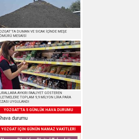
OZGAT’TA DUMAN VE SICAK İÇİNDE MEŞE
ÖMÜRÜ MESAİSİ
URALLARA AYKIRI FAALİYET GÖSTEREN
ŞLETMELERE TOPLAM 9,9 MİLYON LİRA PARA
EZASI UYGULANDI
YOZGAT'TA 5 GÜNLÜK HAVA DURUMU
YOZGAT İÇİN GÜNÜN NAMAZ VAKİTLERİ