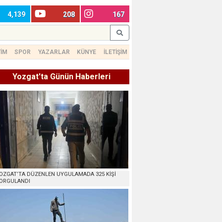
4,139
208
167
TİM
SPOR
YAZARLAR
KÜNYE
İLETİŞİM
Yozgat'ta Günün Haberleri
OZGAT’TA DÜZENLEN UYGULAMADA 325 KİŞİ
ORGULANDI