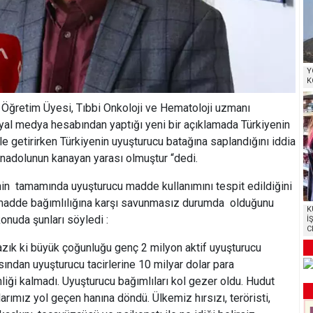
Y
K
i Öğretim Üyesi, Tıbbi Onkoloji ve Hematoloji uzmanı
al medya hesabından yaptığı yeni bir açıklamada Türkiyenin
 getirirken Türkiyenin uyuşturucu batağına saplandığını iddia
Anadolunun kanayan yarası olmuştur “dedi.
in tamamında uyuşturucu madde kullanımını tespit edildiğini
madde bağımlılığına karşı savunmasız durumda olduğunu
K
onuda şunları söyledi :
İ
C
zık ki büyük çoğunluğu genç 2 milyon aktif uyuşturucu
asından uyuşturucu tacirlerine 10 milyar dolar para
liği kalmadı. Uyuşturucu bağımlıları kol gezer oldu. Hudut
arımız yol geçen hanına döndü. Ülkemiz hırsızı, teröristi,