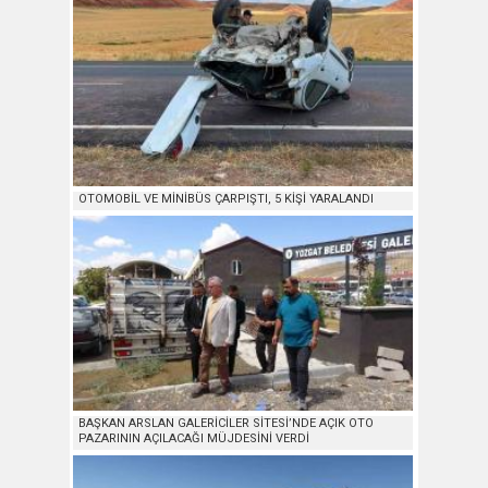
OTOMOBİL VE MİNİBÜS ÇARPIŞTI, 5 KİŞİ YARALANDI
BAŞKAN ARSLAN GALERİCİLER SİTESİ’NDE AÇIK OTO
PAZARININ AÇILACAĞI MÜJDESİNİ VERDİ