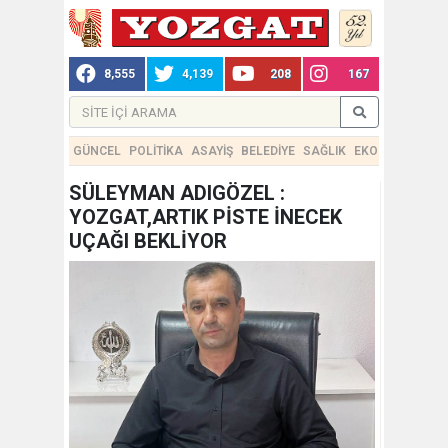
8,555
4,139
208
167
GÜNCEL
POLİTİKA
ASAYİŞ
BELEDİYE
SAĞLIK
EKONOMİ
TEKN
SÜLEYMAN ADIGÖZEL :
YOZGAT,ARTIK PİSTE İNECEK
UÇAĞI BEKLİYOR