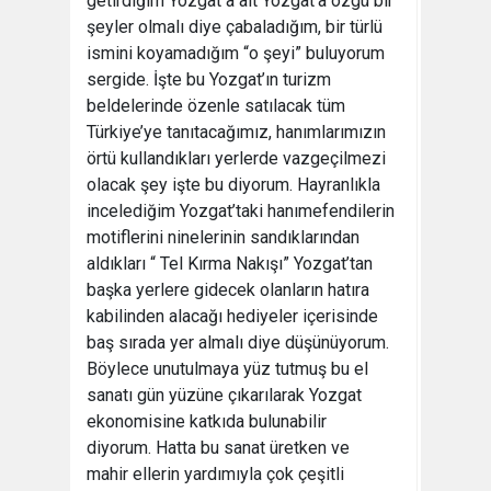
getirdiğim Yozgat a ait Yozgat’a özgü bir
şeyler olmalı diye çabaladığım, bir türlü
ismini koyamadığım “o şeyi” buluyorum
sergide. İşte bu Yozgat’ın turizm
beldelerinde özenle satılacak tüm
Türkiye’ye tanıtacağımız, hanımlarımızın
örtü kullandıkları yerlerde vazgeçilmezi
olacak şey işte bu diyorum. Hayranlıkla
incelediğim Yozgat’taki hanımefendilerin
motiflerini ninelerinin sandıklarından
aldıkları “ Tel Kırma Nakışı” Yozgat’tan
başka yerlere gidecek olanların hatıra
kabilinden alacağı hediyeler içerisinde
baş sırada yer almalı diye düşünüyorum.
Böylece unutulmaya yüz tutmuş bu el
sanatı gün yüzüne çıkarılarak Yozgat
ekonomisine katkıda bulunabilir
diyorum. Hatta bu sanat üretken ve
mahir ellerin yardımıyla çok çeşitli