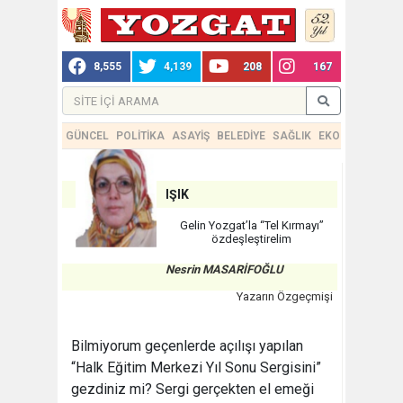
8,555
4,139
208
167
GÜNCEL
POLİTİKA
ASAYİŞ
BELEDİYE
SAĞLIK
EKONOMİ
TEKN
IŞIK
Gelin Yozgat’la “Tel Kırmayı”
özdeşleştirelim
Nesrin MASARİFOĞLU
Yazarın Özgeçmişi
Bilmiyorum geçenlerde açılışı yapılan
“Halk Eğitim Merkezi Yıl Sonu Sergisini”
gezdiniz mi? Sergi gerçekten el emeği