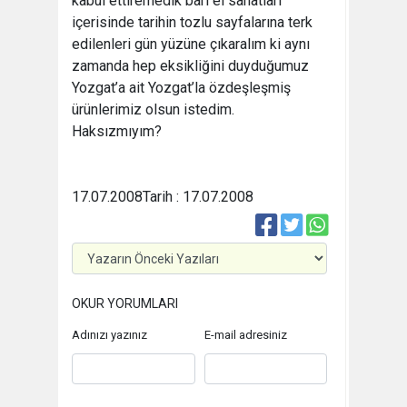
kabul ettiremedik bari el sanatları
içerisinde tarihin tozlu sayfalarına terk
edilenleri gün yüzüne çıkaralım ki aynı
zamanda hep eksikliğini duyduğumuz
Yozgat’a ait Yozgat’la özdeşleşmiş
ürünlerimiz olsun istedim.
Haksızmıyım?
17.07.2008
Tarih : 17.07.2008
OKUR YORUMLARI
Adınızı yazınız
E-mail adresiniz