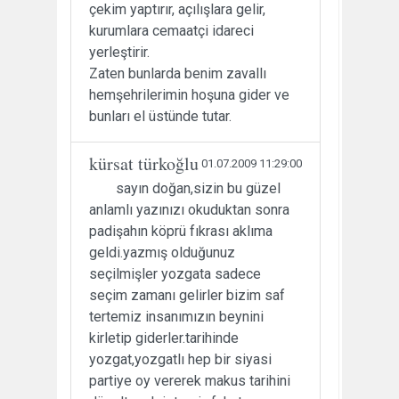
çekim yaptırır, açılışlara gelir,
kurumlara cemaatçi idareci
yerleştirir.
Zaten bunlarda benim zavallı
hemşehrilerimin hoşuna gider ve
bunları el üstünde tutar.
kürsat türkoğlu
01.07.2009 11:29:00
sayın doğan,sizin bu güzel
anlamlı yazınızı okuduktan sonra
padişahın köprü fıkrası aklıma
geldi.yazmış olduğunuz
seçilmişler yozgata sadece
seçim zamanı gelirler bizim saf
tertemiz insanımızın beynini
kirletip giderler.tarihinde
yozgat,yozgatlı hep bir siyasi
partiye oy vererek makus tarihini