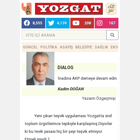
8,555
4,139
208
167
GÜNCEL
POLİTİKA
ASAYİŞ
BELEDİYE
SAĞLIK
EKONOMİ
TEKN
DİALOG
İnadına AKP demeye devam edin
Kadim DOĞAN
Yazarın Özgeçmişi
Yeni çıkan teşvik uygulaması Yozgatta sivil
toplum örgütlerince tepkiyle karşılaşmış.Diyorlar
ki bu tevik yasası hiç bir şeyi teşvik etmiyor.
Etmeli miydi ?