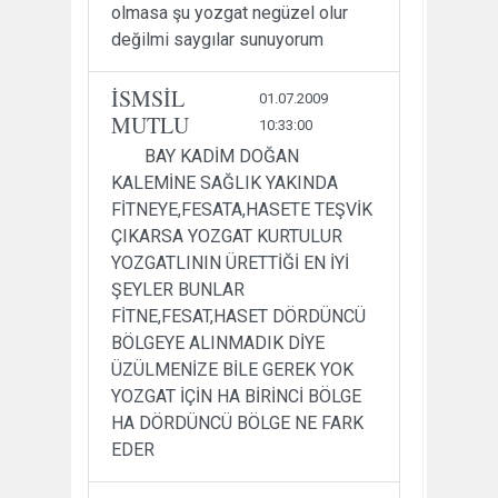
olmasa şu yozgat negüzel olur
değilmi saygılar sunuyorum
İSMSİL
01.07.2009
MUTLU
10:33:00
BAY KADİM DOĞAN
KALEMİNE SAĞLIK YAKINDA
FİTNEYE,FESATA,HASETE TEŞVİK
ÇIKARSA YOZGAT KURTULUR
YOZGATLININ ÜRETTİĞİ EN İYİ
ŞEYLER BUNLAR
FİTNE,FESAT,HASET DÖRDÜNCÜ
BÖLGEYE ALINMADIK DİYE
ÜZÜLMENİZE BİLE GEREK YOK
YOZGAT İÇİN HA BİRİNCİ BÖLGE
HA DÖRDÜNCÜ BÖLGE NE FARK
EDER