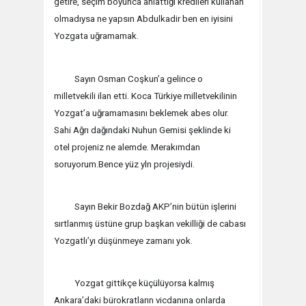
getire, seçim boyunca anlattığı kredileri kullanan
olmadıysa ne yapsın Abdulkadir ben en iyisini
Yozgata uğramamak.
Sayın Osman Coşkun’a gelince o
milletvekili ilan etti. Koca Türkiye milletvekilinin
Yozgat’a uğramamasını beklemek abes olur.
Sahi Ağrı dağındaki Nuhun Gemisi şeklinde ki
otel projeniz ne alemde. Merakımdan
soruyorum.Bence yüz yln projesiydi.
Sayın Bekir Bozdağ AKP’nin bütün işlerini
sırtlanmış üstüne grup başkan vekilliği de cabası
Yozgatlı’yı düşünmeye zamanı yok.
Yozgat gittikçe küçülüyorsa kalmış
Ankara’daki bürokratların vicdanına onlarda