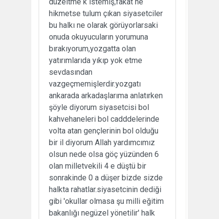
düzeltme k istemiş,fakat ne
hikmetse tulum çıkan siyasetciler
bu halkı ne olarak görüyorlarsaki
onuda okuyucuların yorumuna
bırakıyorum,yozgatta olan
yatırımlarıda yıkıp yok etme
sevdasından
vazgeçmemişlerdir.yozgatı
ankarada arkadaşlarıma anlatırken
şöyle diyorum siyasetcisi bol
kahvehaneleri bol cadddelerinde
volta atan gençlerinin bol olduğu
bir il diyorum Allah yardımcımız
olsun nede olsa göç yüzünden 6
olan milletvekili 4 e düştü bir
sonrakinde 0 a düşer bizde sizde
halkta rahatlar.siyasetcinin dediği
gibi 'okullar olmasa şu milli eğitim
bakanlığı negüzel yönetilir' halk