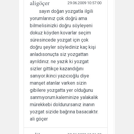
aligöçer
29.06.2009 10:57:00
sayın doğan yozgatla ilgili
yorumlarınız çok doğrü ama
bilmelisinizki doğru söyleyeni
dokuz köyden kovarlar seçim
süresincede yozgat için çok
doğru şeyler söylediniz kaç kişi
anladısonuçta siz yozgattan
ayrıldınız. ne yazık ki yozgat
sizler gittikçe kazandığını
sanıyor.ikinci yazıcıoğlu diye
manşet atanlar varken sizin
gibilere yozgatta yer olduğunu
sanmıyorum.kaleminize yalakalık
mürekkebi doldurursanız inanın
yozgat sizide bağrına basacaktır.
ali göçer