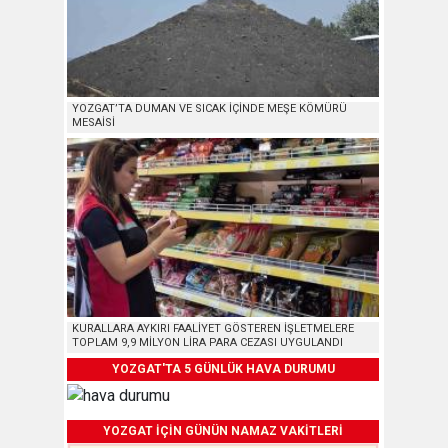
YOZGAT’TA DUMAN VE SICAK İÇİNDE MEŞE KÖMÜRÜ
MESAİSİ
KURALLARA AYKIRI FAALİYET GÖSTEREN İŞLETMELERE
TOPLAM 9,9 MİLYON LİRA PARA CEZASI UYGULANDI
YOZGAT'TA 5 GÜNLÜK HAVA DURUMU
YOZGAT İÇİN GÜNÜN NAMAZ VAKİTLERİ