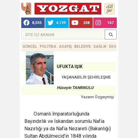
8,555
4,139
208
167
GÜNCEL
POLİTİKA
ASAYİŞ
BELEDİYE
SAĞLIK
EKONOMİ
TEKN
UFUKTA IŞIK
YAŞANABİLİR ŞEHİRLEŞME
Hüseyin TANRIKULU
Yazarın Özgeçmişi
Osmanlı İmparatorluğunda
Bayındırlık ve İskandan sorumlu Nafia
Nazırlığı ya da Nafia Nezareti (Bakanlığı)
Sultan Abdülmecid’in 1848 yılında