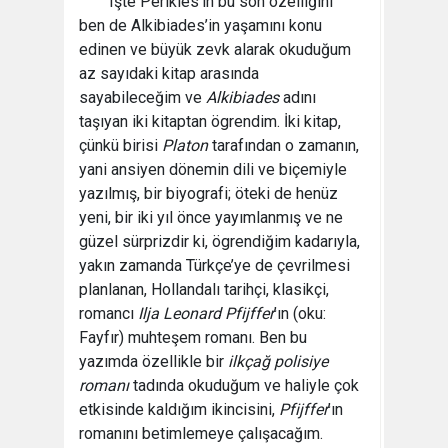
Işte Perikles’in bu son özelliğini
ben de Alkibiades’in yaşamını konu
edinen ve büyük zevk alarak okuduğum
az sayıdaki kitap arasında
sayabileceğim ve
Alkibiades
adını
taşıyan iki kitaptan ögrendim. İki kitap,
çünkü birisi
Platon
tarafından o zamanın,
yani ansiyen dönemin dili ve biçemiyle
yazılmış, bir biyografi; öteki de henüz
yeni, bir iki yıl önce yayımlanmış ve ne
güzel sürprizdir ki, ögrendiğim kadarıyla,
yakın zamanda Türkçe’ye de çevrilmesi
planlanan, Hollandalı tarihçi, klasikçi,
romancı
Ilja Leonard Pfijffer
’ın (oku:
Fayfır) muhteşem romanı. Ben bu
yazımda özellikle bir
ilkçağ polisiye
romanı
tadında okuduğum ve haliyle çok
etkisinde kaldığım ikincisini,
Pfijffer
’ın
romanını betimlemeye çalışacağım.