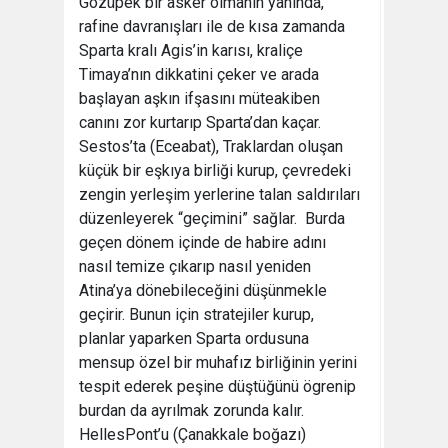
Gözüpek bir asker olmanın yanında,
rafine davranışları ile de kısa zamanda
Sparta kralı Agis’in karısı, kraliçe
Timaya’nın dikkatini çeker ve arada
başlayan aşkın ifşasını müteakiben
canını zor kurtarıp Sparta’dan kaçar.
Sestos’ta (Eceabat), Traklardan oluşan
küçük bir eşkıya birliği kurup, çevredeki
zengin yerleşim yerlerine talan saldırıları
düzenleyerek “geçimini” sağlar. Burda
geçen dönem içinde de habire adını
nasıl temize çıkarıp nasıl yeniden
Atina’ya dönebileceğini düşünmekle
geçirir. Bunun için stratejiler kurup,
planlar yaparken Sparta ordusuna
mensup özel bir muhafız birliğinin yerini
tespit ederek peşine düştüğünü ögrenip
burdan da ayrılmak zorunda kalır.
HellesPont’u (Çanakkale boğazı)