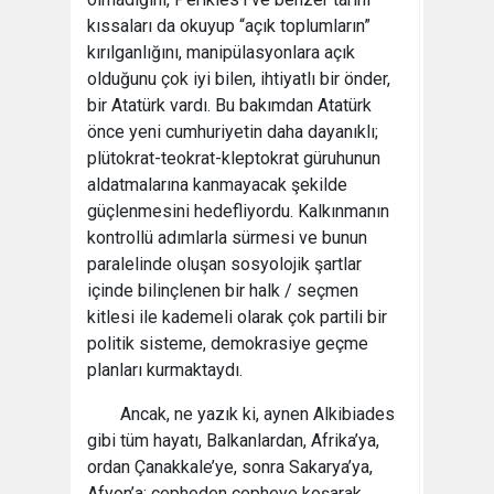
kıssaları da okuyup “açık toplumların”
kırılganlığını, manipülasyonlara açık
olduğunu çok iyi bilen, ihtiyatlı bir önder,
bir Atatürk vardı. Bu bakımdan Atatürk
önce yeni cumhuriyetin daha dayanıklı;
plütokrat-teokrat-kleptokrat güruhunun
aldatmalarına kanmayacak şekilde
güçlenmesini hedefliyordu. Kalkınmanın
kontrollü adımlarla sürmesi ve bunun
paralelinde oluşan sosyolojik şartlar
içinde bilinçlenen bir halk / seçmen
kitlesi ile kademeli olarak çok partili bir
politik sisteme, demokrasiye geçme
planları kurmaktaydı.
Ancak, ne yazık ki, aynen Alkibiades
gibi tüm hayatı, Balkanlardan, Afrika’ya,
ordan Çanakkale’ye, sonra Sakarya’ya,
Afyon’a; cepheden cepheye koşarak