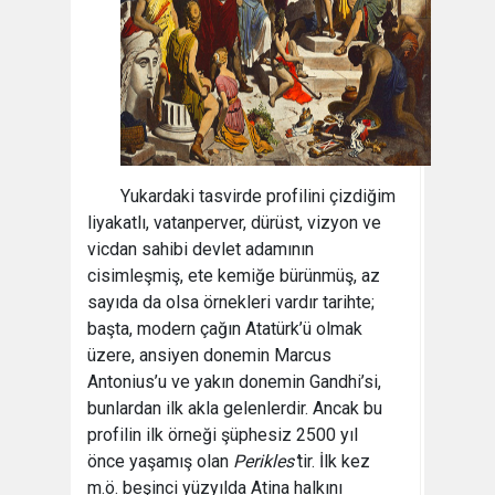
Yukardaki tasvirde profilini çizdiğim
liyakatlı, vatanperver, dürüst, vizyon ve
vicdan sahibi devlet adamının
cisimleşmiş, ete kemiğe bürünmüş, az
sayıda da olsa örnekleri vardır tarihte;
başta, modern çağın Atatürk’ü olmak
üzere, ansiyen donemin Marcus
Antonius’u ve yakın donemin Gandhi’si,
bunlardan ilk akla gelenlerdir. Ancak bu
profilin ilk örneği şüphesiz 2500 yıl
önce yaşamış olan
Perikles’
tir. İlk kez
m.ö. beşinci yüzyılda Atina halkını