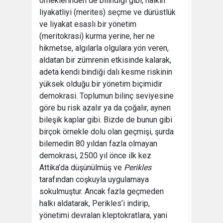
örneklerinden de bilindiği gibi, halkın
liyakatliyi (merites) seçme ve dürüstlük
ve liyakat esaslı bir yönetim
(meritokrasi) kurma yerine, her ne
hikmetse, algılarla olgulara yön veren,
aldatan bir zümrenin etkisinde kalarak,
adeta kendi bindiği dalı kesme riskinin
yüksek olduğu bir yönetim biçimidir
demokrasi. Toplumun bilinç seviyesine
göre bu risk azalır ya da çoğalır, aynen
bileşik kaplar gibi. Bizde de bunun gibi
birçok örnekle dolu olan geçmişi, şurda
bilemedin 80 yıldan fazla olmayan
demokrasi, 2500 yıl önce ilk kez
Attika’da düşünülmüş ve
Perikles
tarafından coşkuyla uygulamaya
sokulmuştur. Ancak fazla geçmeden
halkı aldatarak, Perikles’i indirip,
yönetimi devralan kleptokratlara, yani