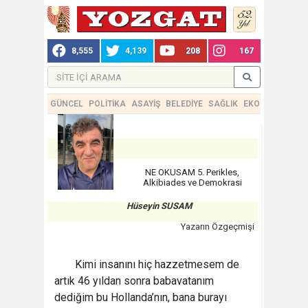
8,555
4,139
208
167
GÜNCEL
POLİTİKA
ASAYİŞ
BELEDİYE
SAĞLIK
EKONOMİ
TEKN
NE OKUSAM 5. Perikles,
Alkibiades ve Demokrasi
Hüseyin SUSAM
Yazarın Özgeçmişi
Kimi insanını hiç hazzetmesem de
artık 46 yıldan sonra babavatanım
dediğim bu Hollanda’nın, bana burayı