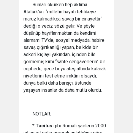
Bunları okurken hep aklıma
Atatürk’ün, “milletin hayatı tehlikeye
maruz kalmadıkça savaş bir cinayettir´
dediği o veciz sözü gelir. Ve şöyle
düşünüp hayıflanmaktan da kendimi
alamam: TV’de, sosyal medyada, habire
savaş çığırtkanlığı yapan, belkide bir
askeri kışlayı yakından, içinden bile
görmemiş kimi “sahte cengaverlerin” bir
cephede, gece boyu ateş altında kalarak
niyetlerini test etme imkânı olsaydı,
dünya belki daha barışçı, üstünde
yaşayan insanlar da daha mutlu olurdu.
NOTLAR:
*
Tacitus
gibi Romalı şairlerin 2000
yıl evvel gelip görerek anlattığına göre,