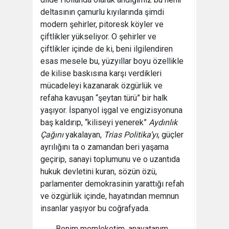
deltasının çamurlu kıyılarında şimdi
modern şehirler, pitoresk köyler ve
çiftlikler yükseliyor. O şehirler ve
çiftlikler içinde de ki, beni ilgilendiren
esas mesele bu, yüzyıllar boyu özellikle
de kilise baskısına karşı verdikleri
mücadeleyi kazanarak özgürlük ve
refaha kavuşan “şeytan türü” bir halk
yaşıyor. İspanyol işgal ve engizisyonuna
baş kaldırıp, “kiliseyi yenerek”
Aydınlık
Çağını
yakalayan,
Trias Politika’yı
, güçler
ayrılığını ta o zamandan beri yaşama
geçirip, sanayi toplumunu ve o uzantıda
hukuk devletini kuran, sözün özü,
parlamenter demokrasinin yarattığı refah
ve özgürlük içinde, hayatından memnun
insanlar yaşıyor bu coğrafyada.
Benim memleketim, anavatanım