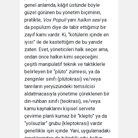
genel anlamda, kâğıt üstünde böyle
güzel görünen bu yönetim biçiminin,
pratikte,
Vox Populi
yani
halkın sesi
ya
da popülizm diye de tabir ettiğimiz bir
zayıf karnı vardır. Ki, “kötülerin içinde en
iyisi” ile de kastettiğim de bu yanıdır
zaten. Evet, yöneticileri halk seçer ama,
ondan önce halkın kimi seçeceğini
çeşitli manipülatif teknik ve taktiklerle
belirleyen bir “plüto” zümresi, ya da
zenginler sınıfı (plütokrasi) ve/veya
tanrıların yeryüzündeki temsilcisi
aldatmacasıyla yönetime çöreklenen bir
din-ruhban sınıfı (teokrasi), ve/veya
kamu kaynaklarını kişisel servete
çevirme planlı kurnaz bir “klepto” ya da
“yolsuzlar” grubu (kleptokrasi) vardır
genellikle işin içinde. Yani, uygulamadaki