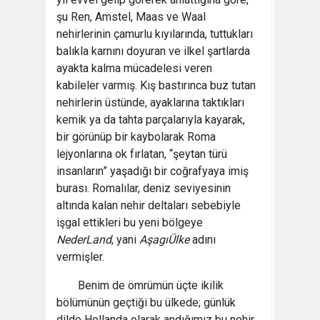
şu Ren, Amstel, Maas ve Waal
nehirlerinin çamurlu kıyılarında, tuttukları
balıkla karnını doyuran ve ilkel şartlarda
ayakta kalma mücadelesi veren
kabileler varmış. Kış bastırınca buz tutan
nehirlerin üstünde, ayaklarına taktıkları
kemik ya da tahta parçalarıyla kayarak,
bir görünüp bir kaybolarak Roma
lejyonlarına ok fırlatan, “şeytan türü
insanların” yaşadığı bir coğrafyaya imiş
burası. Romalılar, deniz seviyesinin
altında kalan nehir deltaları sebebiyle
işgal ettikleri bu yeni bölgeye
NederLand
, yani
AşagıÜlke
adını
vermişler.
Benim de ömrümün üçte ikilik
bölümünün geçtiği bu ülkede; günlük
dilde Hollanda olarak andığımız bu nehir