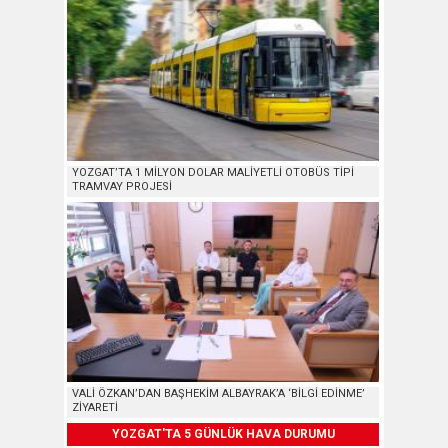
YOZGAT’TA 1 MİLYON DOLAR MALİYETLİ OTOBÜS TİPİ
TRAMVAY PROJESİ
VALİ ÖZKAN’DAN BAŞHEKİM ALBAYRAK’A ‘BİLGİ EDİNME’
ZİYARETİ
YOZGAT'TA 5 GÜNLÜK HAVA DURUMU