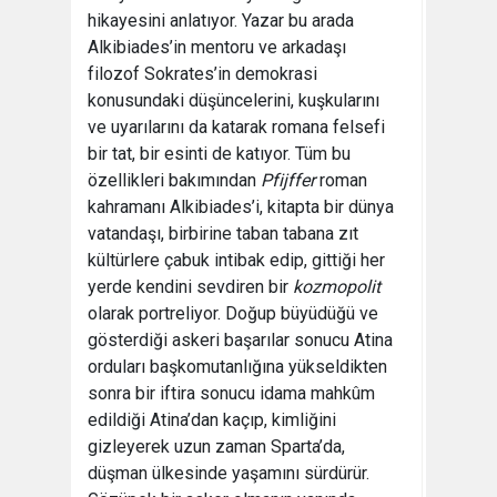
hikayesini anlatıyor. Yazar bu arada
Alkibiades’in mentoru ve arkadaşı
filozof Sokrates’in demokrasi
konusundaki düşüncelerini, kuşkularını
ve uyarılarını da katarak romana felsefi
bir tat, bir esinti de katıyor. Tüm bu
özellikleri bakımından
Pfijffer
roman
kahramanı Alkibiades’i, kitapta bir dünya
vatandaşı, birbirine taban tabana zıt
kültürlere çabuk intibak edip, gittiği her
yerde kendini sevdiren bir
kozmopolit
olarak portreliyor. Doğup büyüdüğü ve
gösterdiği askeri başarılar sonucu Atina
orduları başkomutanlığına yükseldikten
sonra bir iftira sonucu idama mahkûm
edildiği Atina’dan kaçıp, kimliğini
gizleyerek uzun zaman Sparta’da,
düşman ülkesinde yaşamını sürdürür.