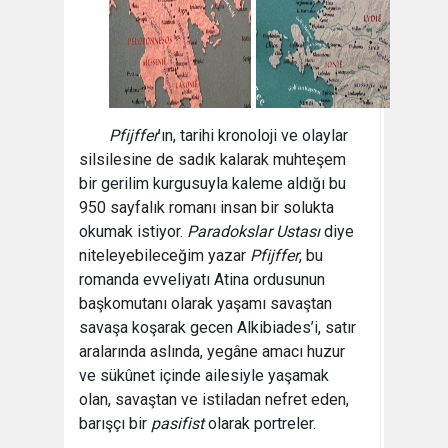
Pfijffer
’ın, tarihi kronoloji ve olaylar
silsilesine de sadık kalarak muhteşem
bir gerilim kurgusuyla kaleme aldığı bu
950 sayfalık romanı insan bir solukta
okumak istiyor.
Paradokslar Ustası
diye
niteleyebileceğim yazar
Pfijffer
, bu
romanda evveliyatı Atina ordusunun
başkomutanı olarak yaşamı savaştan
savaşa koşarak gecen Alkibiades’i, satır
aralarında aslında, yegâne amacı huzur
ve sükûnet içinde ailesiyle yaşamak
olan, savaştan ve istiladan nefret eden,
barışçı bir
pasifist
olarak portreler.