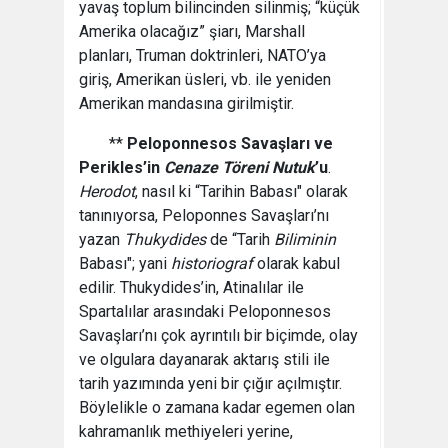
yavaş toplum bilincinden silinmiş; “küçük
Amerika olacağız” şiarı, Marshall
planları, Truman doktrinleri, NATO’ya
giriş, Amerikan üsleri, vb. ile yeniden
Amerikan mandasına girilmiştir.
**
Peloponnesos
Savaşları ve
Perikles’in
Cenaze Töreni Nutuk
’u
.
Herodot
, nasıl ki “Tarihin Babası" olarak
tanınıyorsa, Peloponnes Savaşları’nı
yazan
Thukydides
de “Tarih
Biliminin
Babası"; yani
historiograf
olarak kabul
edilir. Thukydides’in, Atinalılar ile
Spartalılar arasındaki Peloponnesos
Savaşları’nı çok ayrıntılı bir biçimde, olay
ve olgulara dayanarak aktarış stili ile
tarih yazımında yeni bir çığır açılmıştır.
Böylelikle o zamana kadar egemen olan
kahramanlık methiyeleri yerine,