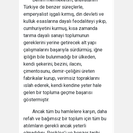
Türkiye de benzer süreçlerle,
emperyalist işgali kırmış, din devleti ve
kulluk esaslarına dayalı feodaliteyi yıkıp,
cumhuriyetini kurmuş, kısa zamanda
tarıma dayalı sanayi toplumunun
gereklerini yerine getirecek alt yapı
çalışmalarını başarıyla sürdürmüş; iğne
ipliğin bile bulunmadığı bir ülkeden,
kendi şekerini, bezini, ilacını,
çimentosunu, demir-çeliğini üreten
fabrikalar kurup, verimsiz topraklarını
ıslah ederek, kendi kendine yeter hale
gelen bir topluma geçme başarısı
göstermiştir.
Ancak tüm bu hamlelere karşın, daha
refah ve bağımsız bir toplum için tüm bu
atılımların gerekli ancak yeterli
olmadığını, Perikles’i ve benzer tarihi