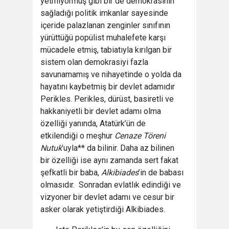
yetmiyormuş gibi bir de demokrasinin
sağladığı politik imkanlar sayesinde
içeride palazlanan zenginler sınıfının
yürüttüğü popülist muhalefete karşı
mücadele etmiş, tabiatıyla kırılgan bir
sistem olan demokrasiyi fazla
savunamamış ve nihayetinde o yolda da
hayatını kaybetmiş bir devlet adamıdır
Perikles. Perikles, dürüst, basiretli ve
hakkaniyetli bir devlet adamı olma
özelliği yanında, Atatürk’ün de
etkilendiği o meşhur
Cenaze Töreni
Nutuk
’uyla** da bilinir. Daha az bilinen
bir özelliği ise aynı zamanda sert fakat
şefkatli bir baba,
Alkibiades
’in de babası
olmasıdır. Sonradan evlatlık edindiği ve
vizyoner bir devlet adamı ve cesur bir
asker olarak yetiştirdiği Alkibiades.