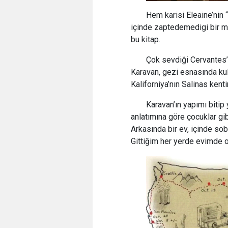
Hem karisi Eleaine’nin 
içinde zaptedemedigi bir me
bu kitap.
Çok sevdiği Cervantes’
Karavan, gezi esnasında kull
Kaliforniya’nın Salinas ke
Karavan’ın yapımı bitip
anlatımına göre çocuklar gi
Arkasında bir ev, içinde sob
Gittiğim her yerde evimde 