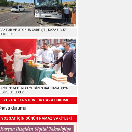
RAKTÖR VE OTOBÜS ÇARPIŞTI, KAZA UCUZ
TLATILDI
ORGUN’DA DERECEYE GİREN BAL SANATÇIYA
EDİYE EDİLECEK
YOZGAT'TA 5 GÜNLÜK HAVA DURUMU
YOZGAT İÇİN GÜNÜN NAMAZ VAKİTLERİ