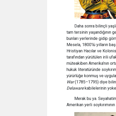
Daha sonra bilinçli yaş
tam tersinin yaşandığının g
bunları yerlerinde gidip gör
Mesela, 1800’lü yılların ba
Hristiyan Hacılar ve Koloni
tarafından yürütülen irili u
müteakiben Amerika’nın ort
hukuk literatüründe soykırı
yürürlüğe konmuş ve uygula
War
(1785–1795) diye bili
Delaware
kabilelerinin yoke
Merak bu ya. Seyahatim
Amerikan yerli soykırımının