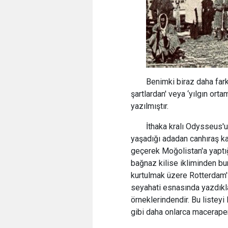
Benimki biraz daha far
şartlardan' veya ‘yılgın orta
yazılmıştır.
İthaka kralı Odysseus'
yaşadığı adadan canhıraş ka
geçerek Moğolistan'a yaptığı
bağnaz kilise ikliminden bun
kurtulmak üzere Rotterdam'ı
seyahati esnasında yazdıkl
örneklerindendir. Bu listeyi
gibi daha onlarca macerap