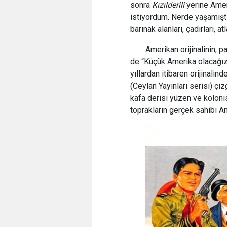
sonra
Kızılderili
yerine Amer
istiyordum. Nerde yaşamıştı 
barınak alanları, çadırları, atl
Amerikan orijinalinin,
de “Küçük Amerika olacağız
yıllardan itibaren orijinal
(Ceylan Yayınları serisi) çiz
kafa derisi yüzen ve kolonis
toprakların gerçek sahibi A