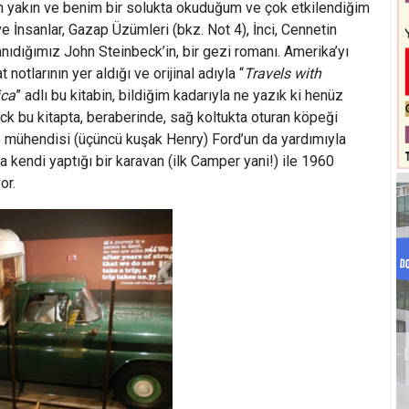
 yakın ve benim bir solukta okuduğum ve çok etkilendiğim
ve İnsanlar, Gazap Üzümleri (bkz. Not 4), İnci, Cennetin
nıdığımız John Steinbeck’in, bir gezi romanı. Amerika’yı
otlarının yer aldığı ve orijinal adıyla “
Travels with
ica
” adlı bu kitabin, bildiğim kadarıyla ne yazık ki henüz
eck bu kitapta, beraberinde, sağ koltukta oturan köpeği
e mühendisi (üçüncü kuşak Henry) Ford’un da yardımıyla
 kendi yaptığı bir karavan (ilk Camper yani!) ile 1960
or.