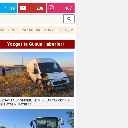
4,139
208
167
TİM
SPOR
YAZARLAR
KÜNYE
İLETİŞİM
Yozgat'ta Günün Haberleri
OZGAT’TA OTOMOBİL İLE MİNİBÜS ÇARPIŞTI: 2
İŞİ HAYATINI KAYBETTİ