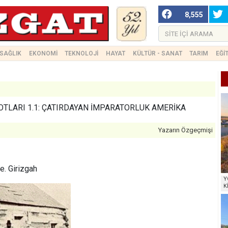
8,555
SAĞLIK
EKONOMİ
TEKNOLOJİ
HAYAT
KÜLTÜR - SANAT
TARIM
EĞİ
OTLARI 1.1: ÇATIRDAYAN İMPARATORLUK AMERİKA
Yazarın Özgeçmişi
e. Girizgah
Y
K