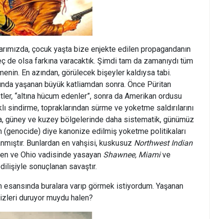
larımızda, çocuk yaşta bize enjekte edilen propagandanın
eç de olsa farkına varacaktık. Şimdi tam da zamanıydı tüm
menin. En azından, görülecek bişeyler kaldıysa tabi.
şında yaşanan büyük katliamdan sonra. Önce Püritan
stler, “altına hücum edenler”, sonra da Amerikan ordusu
faklı sindirme, topraklarından sürme ve yoketme saldırılarını
a, güney ve kuzey bölgelerinde daha sistematik, günümüz
m (genocide) diye kanonize edilmiş yoketme politikaları
nmıştır. Bunlardan en vahşisi, kuskusuz
Northwest Indian
nen ve Ohio vadisinde yasayan
Shawnee, Miami
ve
dilişiyle sonuçlanan savaştır.
 esansında buralara varıp görmek istiyordum. Yaşanan
 izleri duruyor muydu halen?