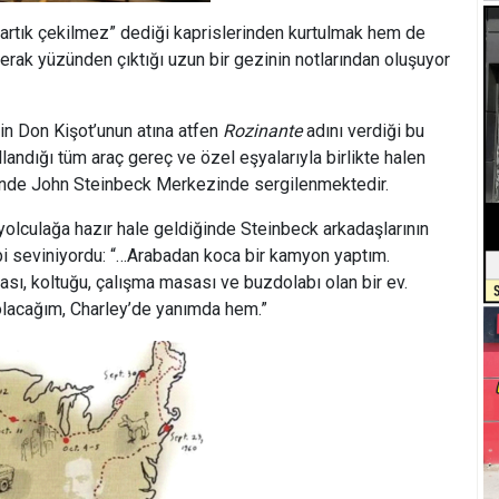
“artık çekilmez” dediği kaprislerinden kurtulmak hem de
rak yüzünden çıktığı uzun bir gezinin notlarından oluşuyor
in Don Kişot’unun atına atfen
Rozinante
adını verdiği bu
andığı tüm araç gereç ve özel eşyalarıyla birlikte halen
ntinde John Steinbeck Merkezinde sergilenmektedir.
 yolculağa hazır hale geldiğinde Steinbeck arkadaşlarının
bi seviniyordu: “…Arabadan koca bir kamyon yaptım.
ası, koltuğu, çalışma masası ve buzdolabı olan bir ev.
olacağım, Charley’de yanımda hem.”