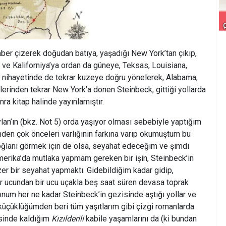
ber çizerek doğudan batıya, yaşadığı New York’tan çıkıp,
ve Kaliforniya’ya ordan da güneye, Teksas, Louisiana,
 nihayetinde de tekrar kuzeye doğru yönelerek, Alabama,
lerinden tekrar New York’a donen Steinbeck, gittiği yollarda
nra kitap halinde yayınlamıştır.
an’ın (bkz. Not 5) orda yaşıyor olması sebebiyle yaptığım
den çok önceleri varlığının farkına varıp okumuştum bu
e oğlanı görmek için de olsa, seyahat edeceğim ve şimdi
erika’da mutlaka yapmam gereken bir işin, Steinbeck’in
zer bir seyahat yapmaktı. Gidebildiğim kadar gidip,
r ucundan bir ucu uçakla beş saat süren devasa toprak
yonum her ne kadar Steinbeck’in gezisinde aştığı yollar ve
a küçüklüğümden beri tüm yaşıtlarım gibi çizgi romanlarda
sinde kaldığım
Kızılderili
kabile yaşamlarını da (ki bundan