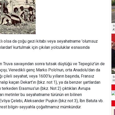
T
A
klı olsa da çoğu gezi kitabı veya seyahatname 'olumsuz
mlardan’ kurtulmak için çıkılan yolculuklar esnasında
un Truva savaşından sonra tutsak düştüğü ve Tepegöz’ün de
çışı; Venedikli genç Marko Polo'nun, orta Anadolu'dan da
 çileli seyahat, veya 1600’lu yılların başında, Fransız
S
H
alıp kaçan Dekart’ın (bkz. not 1), ya da benzer şartlardan
 terkeden Erasmus'un (bkz. Not 2) çıktıkları Avrupa
arı metinler bu seyahatname türünün en bilinen
 Evliya Çelebi, Aleksander Puşkin (bkz not 3), İbn Batuta vb.
erest bilgin-seyyahla çoğaltmamız mümkündür.