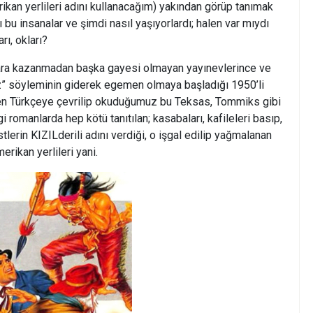
ikan yerlileri adını kullanacağım) yakından görüp tanımak
bu insanalar ve şimdi nasıl yaşıyorlardı; halen var mıydı
arı, okları?
 para kazanmadan başka gayesi olmayan yayınevlerince ve
” söyleminin giderek egemen olmaya başladığı 1950’li
inden Türkçeye çevrilip okuduğumuz bu Teksas, Tommiks gibi
gi romanlarda hep kötü tanıtılan; kasabaları, kafileleri basıp,
tlerin KIZILderili adını verdiği, o işgal edilip yağmalanan
merikan yerlileri yani.