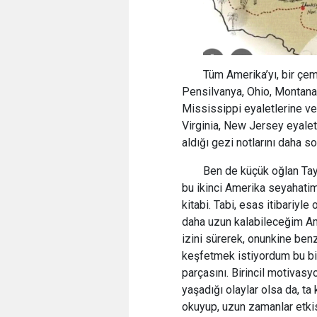
Tüm Amerika’yı, bir çem
Pensilvanya, Ohio, Montana 
Mississippi eyaletlerine ve
Virginia, New Jersey eyalet
aldığı gezi notlarını daha so
Ben de küçük oğlan Tayl
bu ikinci Amerika seyahatim
kitabi. Tabi, esas itibariyl
daha uzun kalabileceğim Am
izini sürerek, onunkine ben
keşfetmek istiyordum bu bi
parçasını. Birincil motivas
yaşadığı olaylar olsa da, t
okuyup, uzun zamanlar etki