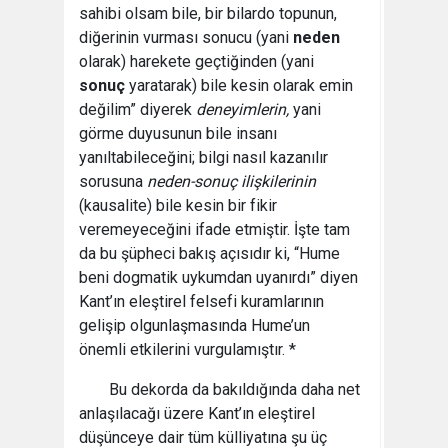
sahibi olsam bile, bir bilardo topunun,
diğerinin vurması sonucu (yani
neden
olarak) harekete geçtiğinden (yani
sonuç
yaratarak) bile kesin olarak emin
değilim” diyerek
deneyimlerin,
yani
görme duyusunun bile insanı
yanıltabileceğini; bilgi nasıl kazanılır
sorusuna
neden-sonuç ilişkilerinin
(kausalite) bile kesin bir fikir
veremeyeceğini ifade etmiştir. İşte tam
da bu şüpheci bakış açısıdır ki, “Hume
beni dogmatik uykumdan uyanırdı” diyen
Kant’ın eleştirel felsefi kuramlarının
gelişip olgunlaşmasında Hume’un
önemli etkilerini vurgulamıştır. *
Bu dekorda da bakıldığında daha net
anlaşılacağı üzere Kant’ın eleştirel
düşünceye dair tüm külliyatına şu üç