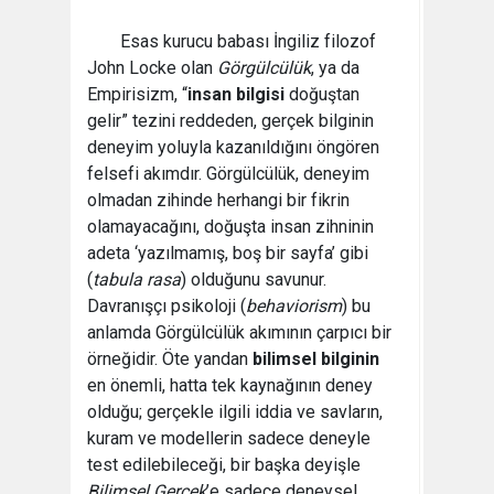
Esas kurucu babası İngiliz filozof
John Locke olan
Görgülcülük
, ya da
Empirisizm, “
insan bilgisi
doğuştan
gelir” tezini reddeden, gerçek bilginin
deneyim yoluyla kazanıldığını öngören
felsefi akımdır. Görgülcülük, deneyim
olmadan zihinde herhangi bir fikrin
olamayacağını, doğuşta insan zihninin
adeta ‘yazılmamış, boş bir sayfa’ gibi
(
tabula rasa
) olduğunu savunur.
Davranışçı psikoloji (
behaviorism
) bu
anlamda Görgülcülük akımının çarpıcı bir
örneğidir. Öte yandan
bilimsel bilginin
en önemli, hatta tek kaynağının deney
olduğu; gerçekle ilgili iddia ve savların,
kuram ve modellerin sadece deneyle
test edilebileceği, bir başka deyişle
Bilimsel Gerçek
’e sadece deneysel