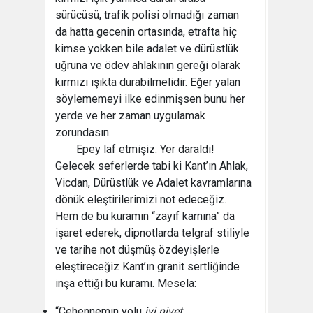
sürücüsü, trafik polisi olmadığı zaman
da hatta gecenin ortasında, etrafta hiç
kimse yokken bile adalet ve dürüstlük
uğruna ve ödev ahlakının gereği olarak
kırmızı ışıkta durabilmelidir. Eğer yalan
söylememeyi ilke edinmişsen bunu her
yerde ve her zaman uygulamak
zorundasın.
Epey laf etmişiz. Yer daraldı!
Gelecek seferlerde tabi ki Kant’ın Ahlak,
Vicdan, Dürüstlük ve Adalet kavramlarına
dönük eleştirilerimizi not edeceğiz.
Hem de bu kuramın “zayıf karnına” da
işaret ederek, dipnotlarda telgraf stiliyle
ve tarihe not düşmüş özdeyişlerle
eleştireceğiz Kant’ın granit sertliğinde
inşa ettiği bu kuramı. Mesela:
“Cehennemin yolu
iyi niyet