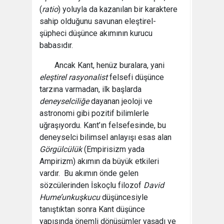
(
ratio
) yoluyla da kazanılan bir karaktere
sahip olduğunu savunan eleştirel-
şüpheci düşünce akımının kurucu
babasıdır.
Ancak Kant, henüz buralara, yani
eleştirel rasyonalist
felsefi düşünce
tarzına varmadan, ilk başlarda
deneyselciliğe
dayanan jeoloji ve
astronomi gibi pozitif bilimlerle
uğraşıyordu. Kant’ın felsefesinde, bu
deneyselci bilimsel anlayışı esas alan
Görgülcülük
(Empirisizm yada
Ampirizm) akımın da büyük etkileri
vardır. Bu akımın önde gelen
sözcülerinden İskoçlu filozof
David
Hume’un
kuşkucu
düşüncesiyle
tanıştıktan sonra Kant düşünce
yapısında önemli dönüşümler yaşadı ve