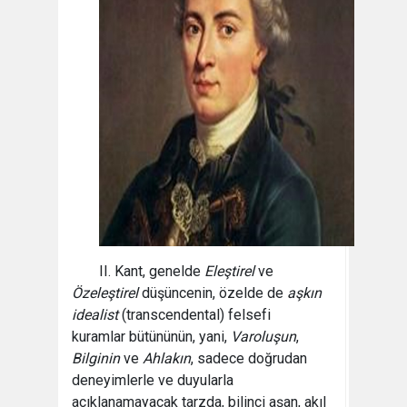
II. Kant, genelde
Eleştirel
ve
Özeleştirel
düşüncenin, özelde de
aşkın
idealist
(transcendental) felsefi
kuramlar bütününün, yani,
Varoluşun
,
Bilginin
ve
Ahlakın
, sadece doğrudan
deneyimlerle ve duyularla
açıklanamayacak tarzda, bilinci aşan, akıl