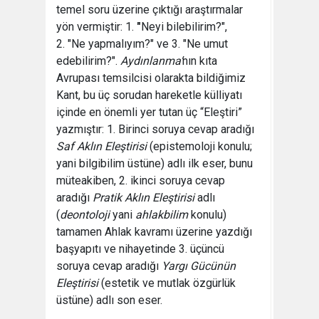
temel soru üzerine çıktığı araştırmalar
yön vermiştir: 1.
"
Neyi bilebilirim?",
2. "Ne yapmalıyım?" ve 3. "Ne umut
edebilirim?".
Aydınlanma’
nın kıta
Avrupası temsilcisi olarakta bildiğimiz
Kant, bu üç sorudan hareketle külliyatı
içinde en önemli yer tutan üç “Eleştiri”
yazmıştır: 1. Birinci soruya cevap aradığı
Saf Aklın Eleştirisi
(epistemoloji konulu;
yani bilgibilim üstüne) adlı ilk eser, bunu
müteakiben, 2. ikinci soruya cevap
aradığı
Pratik Aklın Eleştirisi
adlı
(
deontoloji
yani
ahlakbilim
konulu)
tamamen Ahlak kavramı üzerine yazdığı
başyapıtı ve nihayetinde 3. üçüncü
soruya cevap aradığı
Yargı Gücünün
Eleştirisi
(estetik ve mutlak özgürlük
üstüne) adlı son eser.