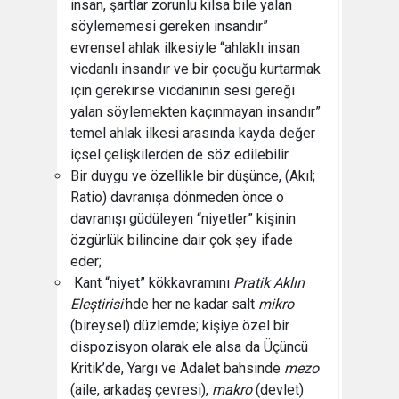
insan, şartlar zorunlu kılsa bile yalan
söylememesi gereken insandır”
evrensel ahlak ilkesiyle “ahlaklı insan
vicdanlı insandır ve bir çocuğu kurtarmak
için gerekirse vicdaninin sesi gereği
yalan söylemekten kaçınmayan insandır”
temel ahlak ilkesi arasında kayda değer
içsel çelişkilerden de söz edilebilir.
Bir duygu ve özellikle bir düşünce, (Akıl;
Ratio) davranışa dönmeden önce o
davranışı güdüleyen “niyetler” kişinin
özgürlük bilincine dair çok şey ifade
eder;
⁠Kant “niyet” kökkavramını
Pratik Aklın
Eleştirisi’
nde her ne kadar salt
mikro
(bireysel) düzlemde; kişiye özel bir
dispozisyon olarak ele alsa da Üçüncü
Kritik’de, Yargı ve Adalet bahsinde
mezo
(aile, arkadaş çevresi),
makro
(devlet)