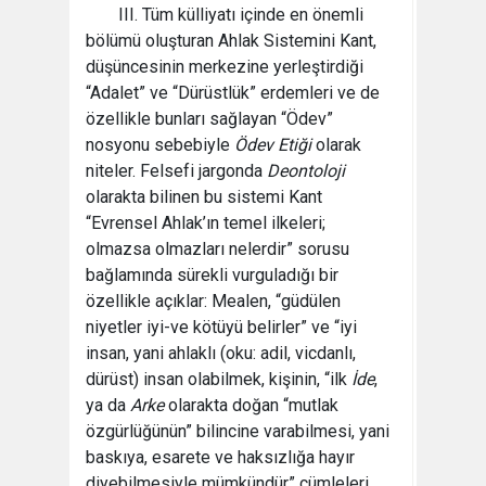
III. Tüm külliyatı içinde en önemli
bölümü oluşturan Ahlak Sistemini Kant,
düşüncesinin merkezine yerleştirdiği
“Adalet” ve “Dürüstlük” erdemleri ve de
özellikle bunları sağlayan “Ödev”
nosyonu sebebiyle
Ödev Etiği
olarak
niteler. Felsefi jargonda
Deontoloji
olarakta bilinen bu sistemi Kant
“Evrensel Ahlak’ın temel ilkeleri;
olmazsa olmazları nelerdir” sorusu
bağlamında sürekli vurguladığı bir
özellikle açıklar: Mealen, “güdülen
niyetler iyi-ve kötüyü belirler” ve “iyi
insan, yani ahlaklı (oku: adil, vicdanlı,
dürüst) insan olabilmek, kişinin, “ilk
İde
,
ya da
Arke
olarakta doğan “mutlak
özgürlüğünün” bilincine varabilmesi, yani
baskıya, esarete ve haksızlığa hayır
diyebilmesiyle mümkündür” cümleleri