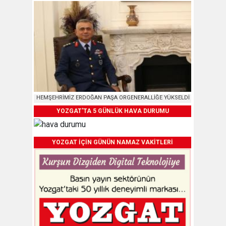
HEMŞEHRİMİZ ERDOĞAN PAŞA ORGENERALLİĞE YÜKSELDİ
YOZGAT'TA 5 GÜNLÜK HAVA DURUMU
YOZGAT İÇİN GÜNÜN NAMAZ VAKİTLERİ