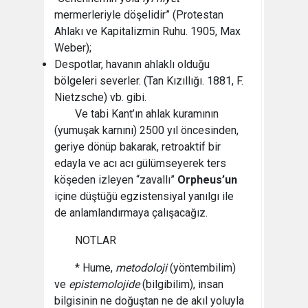
mermerleriyle döşelidir” (Protestan
Ahlakı ve Kapitalizmin Ruhu. 1905, Max
Weber);
Despotlar, havanın ahlaklı olduğu
bölgeleri severler. (Tan Kızıllığı. 1881, F.
Nietzsche) vb. gibi.
Ve tabi Kant’ın ahlak kuramının
(yumuşak karnını) 2500 yıl öncesinden,
geriye dönüp bakarak, retroaktif bir
edayla ve acı acı gülümseyerek ters
köşeden izleyen “zavallı”
Orpheus’un
içine düştüğü egzistensiyal yanılgı ile
de anlamlandırmaya çalışacağız.
NOTLAR
* Hume,
metodoloji
(yöntembilim)
ve
epistemolojide
(bilgibilim), insan
bilgisinin ne doğuştan ne de akıl yoluyla