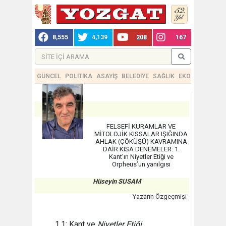
8,555
4,139
208
167
GÜNCEL
POLİTİKA
ASAYİŞ
BELEDİYE
SAĞLIK
EKONOMİ
TEKN
FELSEFİ KURAMLAR VE
MİTOLOJİK KISSALAR IŞIĞINDA
AHLAK (ÇÖKÜŞÜ) KAVRAMINA
DAİR KISA DENEMELER: 1.
Kant’ın Niyetler Etiği ve
Orpheus’un yanılgısı
Hüseyin SUSAM
Yazarın Özgeçmişi
1.1: Kant ve
Niyetler Etiği