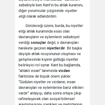
sebebiyle ben Kant’ın bu ahlak kuramını,
diğer yorumcular çizgisinde
niyetler
etiği
olarak adlandırdım.
Görüleceği üzere, burda, bu niyetler
etiği ahlak kuramında esas olan
davranışların ve eylemlerin sebebiyet
verdiği
sonuçlar
değil, o davranışları
harekete geçiren
niyetlerdir
. Bir başka
deyişle ahlak nosyonunun oluşması ve
gelişmesinde kişinin güttüğü niyetler
belirleyici rol oynar. Kant bu bağlamda,
“ahlaklı insan” tanımında
vicdan
faktörüne de büyük önem yükler.
“Güdülen niyetler ve vicdanın, insan
davranışları ve eylemlerine bariz etkileri
vardır” anlayışı, daha sonra ortaya çıkıp
rafineleşecek olan sosyal bilimsel
araştırma konu içerikleri ve metotlarının