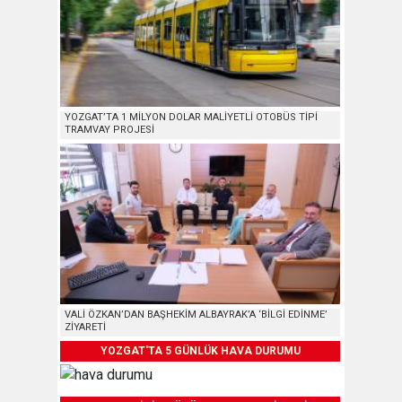
YOZGAT’TA 1 MİLYON DOLAR MALİYETLİ OTOBÜS TİPİ
TRAMVAY PROJESİ
VALİ ÖZKAN’DAN BAŞHEKİM ALBAYRAK’A ‘BİLGİ EDİNME’
ZİYARETİ
YOZGAT'TA 5 GÜNLÜK HAVA DURUMU