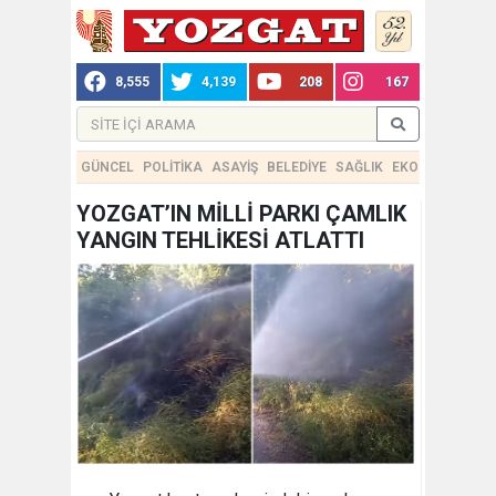
8,555
4,139
208
167
GÜNCEL
POLİTİKA
ASAYİŞ
BELEDİYE
SAĞLIK
EKONOMİ
TEKN
YOZGAT’IN MİLLİ PARKI ÇAMLIK
YANGIN TEHLİKESİ ATLATTI