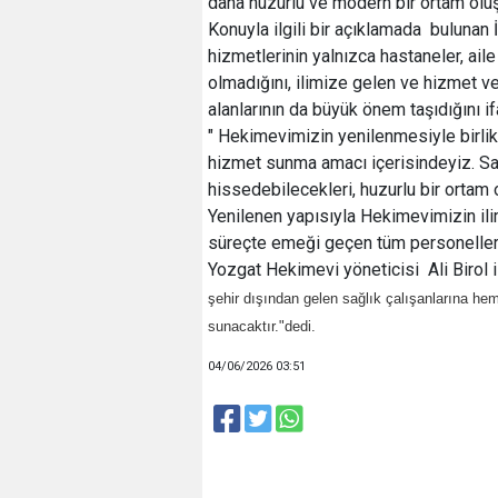
daha huzurlu ve modern bir ortam olu
Konuyla ilgili bir açıklamada bulunan 
hizmetlerinin yalnızca hastaneler, aile
olmadığını, ilimize gelen ve hizmet v
alanlarının da büyük önem taşıdığını i
" Hekimevimizin yenilenmesiyle birlikt
hizmet sunma amacı içerisindeyiz. Sağl
hissedebilecekleri, huzurlu bir ortam o
Yenilenen yapısıyla Hekimevimizin ili
süreçte emeği geçen tüm personelleri
Yozgat Hekimevi yöneticisi Ali Birol 
şehir dışından gelen sağlık çalışanlarına he
sunacaktır."dedi.
04/06/2026 03:51