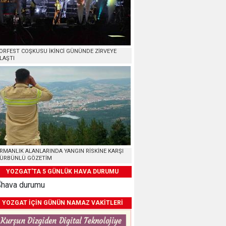
ORFEST COŞKUSU İKİNCİ GÜNÜNDE ZİRVEYE
LAŞTI
RMANLIK ALANLARINDA YANGIN RİSKİNE KARŞI
ÜRBÜNLÜ GÖZETİM
YOZGAT'TA 5 GÜNLÜK HAVA DURUMU
YOZGAT İÇİN GÜNÜN NAMAZ VAKİTLERİ