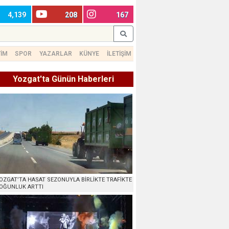
4,139
208
167
TİM
SPOR
YAZARLAR
KÜNYE
İLETİŞİM
Yozgat'ta Günün Haberleri
OZGAT’TA HASAT SEZONUYLA BİRLİKTE TRAFİKTE
OĞUNLUK ARTTI