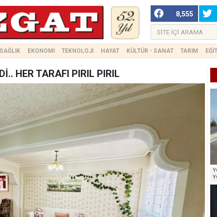
8,555
SAĞLIK
EKONOMİ
TEKNOLOJİ
HAYAT
KÜLTÜR - SANAT
TARIM
EĞİ
.. HER TARAFI PIRIL PIRIL
Y
Y