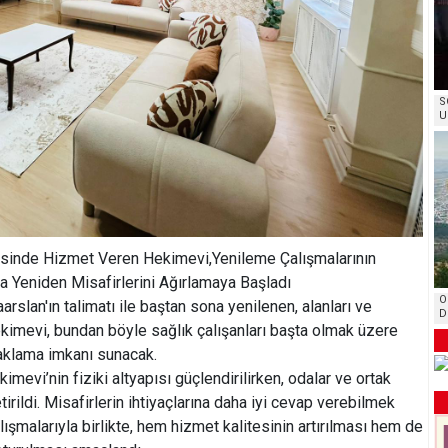
S
U
esinde Hizmet Veren Hekimevi,Yenileme Çalışmalarının
a Yeniden Misafirlerini Ağırlamaya Başladı
O
rslan'ın talimatı ile baştan sona yenilenen, alanları ve
D
mevi, bundan böyle sağlık çalışanları başta olmak üzere
naklama imkanı sunacak.
vi’nin fiziki altyapısı güçlendirilirken, odalar ve ortak
tirildi. Misafirlerin ihtiyaçlarına daha iyi cevap verebilmek
ışmalarıyla birlikte, hem hizmet kalitesinin artırılması hem de