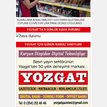
KURALLARA AYKIRI FAALİYET GÖSTEREN İŞLETMELERE
TOPLAM 9,9 MİLYON LİRA PARA CEZASI UYGULANDI
YOZGAT'TA 5 GÜNLÜK HAVA DURUMU
YOZGAT İÇİN GÜNÜN NAMAZ VAKİTLERİ