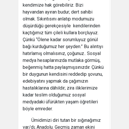
kendimize hak görebiliriz. Bizi
hayvandan ayıran budur; dert sahibi
olmak. Sıkıntısını anlatıp modumuzu
düşürdüğü gerekçesiyle kendilerinden
kaçtığımız tüm çileli kullara borçluyuz.
Çünkü “Ölene kadar sorumluyuz gönül
bağı kurduğumuz her şeyden.” Bu alıntıyı
hatırlamış olmalısınız, çoğunuz.. Sosyal
medya hesaplarınızda mutlaka görmüş,
beğenmiş hatta paylaşmışsınızdır. Çünkü
bir duygunun kendisini reddedip şovunu,
edebiyatını yapmak da çağımızın
hastalıklarına dâhildir; zira iliklerimize
kadar teslim olduğumuz sosyal
medyadaki üfürükten yaşam öğretileri
böyle emreder.
Ümidimizi diri tutan bir sığınağımız
var/dı; Anadolu. Geçmiş zaman ekini