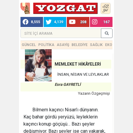
8,555
4,139
208
167
GÜNCEL
POLİTİKA
ASAYİŞ
BELEDİYE
SAĞLIK
EKONOMİ
TEKN
MEMLEKET HİKÂYELERİ
İNSAN, NİSAN VE LEYLAKLAR
Esra GAYRETLİ
Yazarın Özgeçmişi
Bilmem kaçıncı Nisan’ı dünyanın.
Kaç bahar gördü yeryüzü, leyleklerin
kaçıncı konup göçüşü… Bazı şeyler
değişmiyor. Bazı şeyler ise can yakarak,