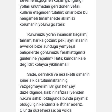
sevenlerin,göçmen kuşlar gibi gittiği
yolları unutmadan geri dönen vefalı
kulların eteğinden tutalım; onlar bize bu
hengâmeli tımarhanede aklımızı
korumanın yolunu gösterir.
Ruhumuzu yoran insandan kaçalım,
tamam, harika çözüm; peki, aynı insanın
evvelce bize sunduğu yemyeşil
bahçelerde gönlümüzü ferahlattığımız
günleri ne yapalım? Hatır, kumdan kale
değildir; kolayca yıkılmamalı.
Sade, derinlikli ve nezaketli olmanın
ipine sıkıca tutunmaktan hiç
vazgeçmeyelim. Bir gün her şey
düzeldiğinde, kalbin hafızası yeniden
hüküm sahibi olduğunda bunda payımız
olduğu için kendimizle iftihar ederiz.
Olur da düzelmezse; bu yolda