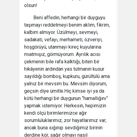
olsun!
Beni affedin; herhangi bir duyguyu
taşımayı reddetmeyi benim aklım, fikrim,
kalbim almıyor. Üzülmeyi, sevmeyi,
sadakati, vefayı, merhameti, özveriyi,
hoşgörüyü, utanmayı kireç kuyularına
mıatmışız, görmüyorum. Ayrılık acısı
çekmenin bile rafa kalktığı, biten bir
hikâyenin ardından yas tutmanın kusur
sayıldığı bomboş, kupkuru, gürültülü ama
yalnız bir mevsim bu. Mevsim diyorum,
geçsin diye ümitle.Hiç kimse iyi ya da
kötü herhangi bir duygunun “hamallığını”
yapmak istemiyor. Herkesin, hepimizin
kendi ölçü birimlerimizce ağır
sorumluluklarımız, zor hayatlarımız var;
ancak buna sığınıp sevdiğimiz birinin
derdine kör, sağır olmayı nasıl