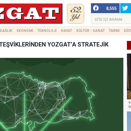
8,555
SAĞLIK
EKONOMİ
TEKNOLOJİ
HAYAT
KÜLTÜR - SANAT
TARIM
EĞİ
TEŞVİKLERİNDEN YOZGAT’A STRATEJİK
Y
S