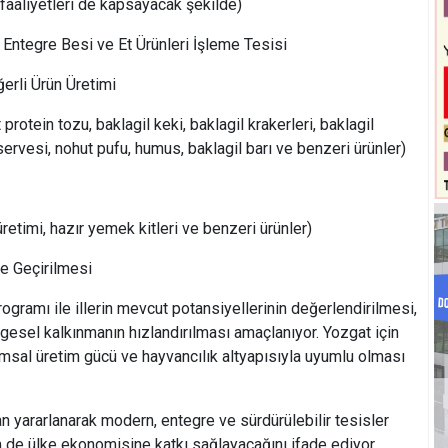
faaliyetleri de kapsayacak şekilde)
Entegre Besi ve Et Ürünleri İşleme Tesisi
erli Ürün Üretimi
protein tozu, baklagil keki, baklagil krakerleri, baklagil
servesi, nohut pufu, humus, baklagil barı ve benzeri ürünler)
etimi, hazır yemek kitleri ve benzeri ürünler)
e Geçirilmesi
gramı ile illerin mevcut potansiyellerinin değerlendirilmesi,
lgesel kalkınmanın hızlandırılması amaçlanıyor. Yozgat için
tarımsal üretim gücü ve hayvancılık altyapısıyla uyumlu olması
dan yararlanarak modern, entegre ve sürdürülebilir tesisler
e ülke ekonomisine katkı sağlayacağını ifade ediyor.