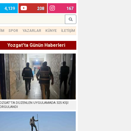
4,139
208
167
TİM
SPOR
YAZARLAR
KÜNYE
İLETİŞİM
Yozgat'ta Günün Haberleri
OZGAT’TA DÜZENLEN UYGULAMADA 325 KİŞİ
ORGULANDI