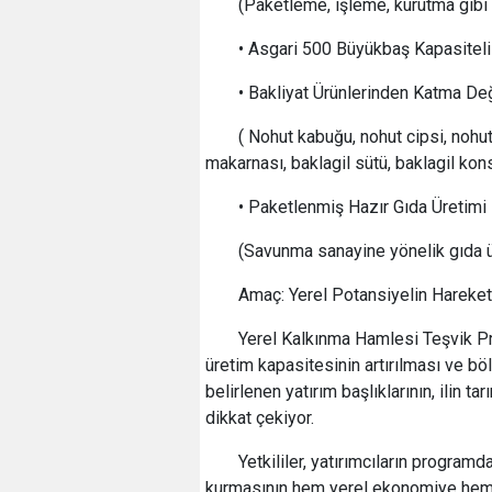
(Paketleme, işleme, kurutma gibi 
• Asgari 500 Büyükbaş Kapasiteli 
• Bakliyat Ürünlerinden Katma Değ
( Nohut kabuğu, nohut cipsi, nohut 
makarnası, baklagil sütü, baklagil kon
• Paketlenmiş Hazır Gıda Üretimi
(Savunma sanayine yönelik gıda ür
Amaç: Yerel Potansiyelin Hareket
Yerel Kalkınma Hamlesi Teşvik Pro
üretim kapasitesinin artırılması ve bö
belirlenen yatırım başlıklarının, ilin 
dikkat çekiyor.
Yetkililer, yatırımcıların program
kurmasının hem yerel ekonomiye hem d