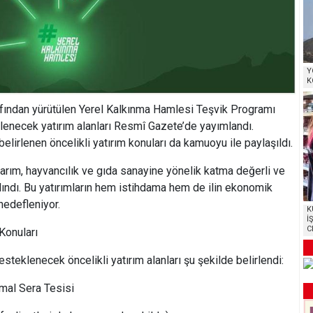
Y
K
rafından yürütülen Yerel Kalkınma Hamlesi Teşvik Programı
lenecek yatırım alanları Resmî Gazete’de yayımlandı.
elirlenen öncelikli yatırım konuları da kamuoyu ile paylaşıldı.
tarım, hayvancılık ve gıda sanayine yönelik katma değerli ve
lındı. Bu yatırımların hem istihdama hem de ilin ekonomik
hedefleniyor.
K
İ
C
Konuları
eklenecek öncelikli yatırım alanları şu şekilde belirlendi:
mal Sera Tesisi