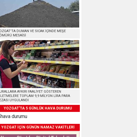
OZGAT’TA DUMAN VE SICAK İÇİNDE MEŞE
ÖMÜRÜ MESAİSİ
URALLARA AYKIRI FAALİYET GÖSTEREN
ŞLETMELERE TOPLAM 9,9 MİLYON LİRA PARA
EZASI UYGULANDI
YOZGAT'TA 5 GÜNLÜK HAVA DURUMU
YOZGAT İÇİN GÜNÜN NAMAZ VAKİTLERİ