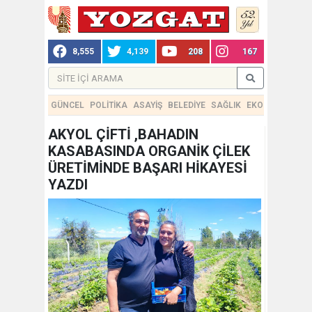
8,555
4,139
208
167
GÜNCEL
POLİTİKA
ASAYİŞ
BELEDİYE
SAĞLIK
EKONOMİ
TEKN
AKYOL ÇİFTİ ,BAHADIN
KASABASINDA ORGANİK ÇİLEK
ÜRETİMİNDE BAŞARI HİKAYESİ
YAZDI