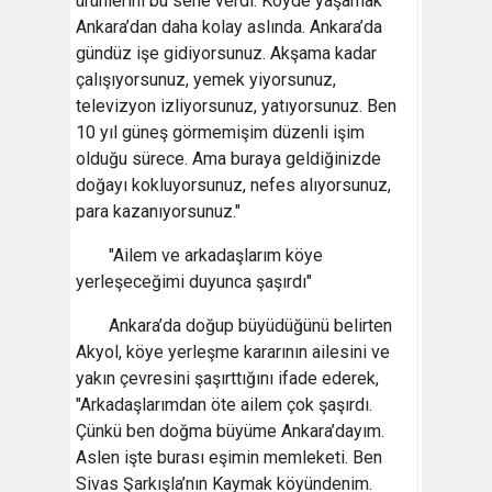
ürünlerini bu sene verdi. Köyde yaşamak
Ankara’dan daha kolay aslında. Ankara’da
gündüz işe gidiyorsunuz. Akşama kadar
çalışıyorsunuz, yemek yiyorsunuz,
televizyon izliyorsunuz, yatıyorsunuz. Ben
10 yıl güneş görmemişim düzenli işim
olduğu sürece. Ama buraya geldiğinizde
doğayı kokluyorsunuz, nefes alıyorsunuz,
para kazanıyorsunuz."
"Ailem ve arkadaşlarım köye
yerleşeceğimi duyunca şaşırdı"
Ankara’da doğup büyüdüğünü belirten
Akyol, köye yerleşme kararının ailesini ve
yakın çevresini şaşırttığını ifade ederek,
"Arkadaşlarımdan öte ailem çok şaşırdı.
Çünkü ben doğma büyüme Ankara’dayım.
Aslen işte burası eşimin memleketi. Ben
Sivas Şarkışla’nın Kaymak köyündenim.