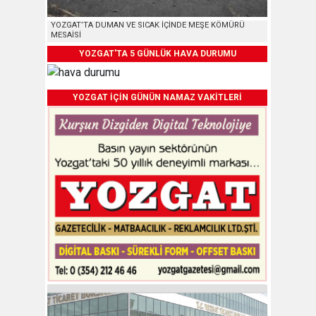
YOZGAT’TA DUMAN VE SICAK İÇİNDE MEŞE KÖMÜRÜ
MESAİSİ
YOZGAT'TA 5 GÜNLÜK HAVA DURUMU
YOZGAT İÇİN GÜNÜN NAMAZ VAKİTLERİ