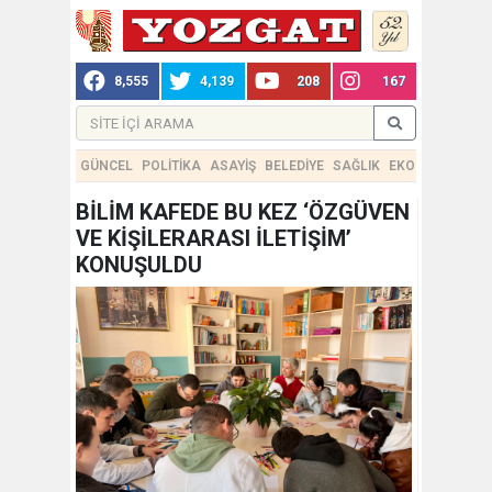
8,555
4,139
208
167
GÜNCEL
POLİTİKA
ASAYİŞ
BELEDİYE
SAĞLIK
EKONOMİ
TEKN
BİLİM KAFEDE BU KEZ ‘ÖZGÜVEN
VE KİŞİLERARASI İLETİŞİM’
KONUŞULDU