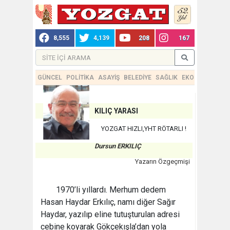
8,555
4,139
208
167
GÜNCEL
POLİTİKA
ASAYİŞ
BELEDİYE
SAĞLIK
EKONOMİ
TEKN
KILIÇ YARASI
YOZGAT HIZLI,YHT RÖTARLI !
Dursun ERKILIÇ
Yazarın Özgeçmişi
1970’li yıllardı. Merhum dedem
Hasan Haydar Erkılıç, namı diğer Sağır
Haydar, yazılıp eline tutuşturulan adresi
cebine koyarak Gökçekışla’dan yola