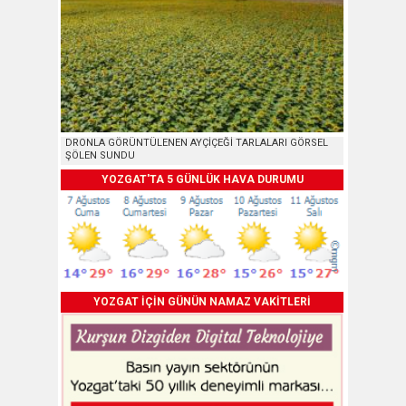
DRONLA GÖRÜNTÜLENEN AYÇİÇEĞİ TARLALARI GÖRSEL
ŞÖLEN SUNDU
YOZGAT'TA 5 GÜNLÜK HAVA DURUMU
YOZGAT İÇİN GÜNÜN NAMAZ VAKİTLERİ