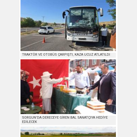
TRAKTÖR VE OTOBÜS ÇARPIŞTI, KAZA UCUZ ATLATILDI
SORGUN’DA DERECEYE GİREN BAL SANATÇIYA HEDİYE
EDİLECEK