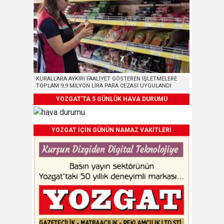
KURALLARA AYKIRI FAALİYET GÖSTEREN İŞLETMELERE
TOPLAM 9,9 MİLYON LİRA PARA CEZASI UYGULANDI
YOZGAT'TA 5 GÜNLÜK HAVA DURUMU
YOZGAT İÇİN GÜNÜN NAMAZ VAKİTLERİ