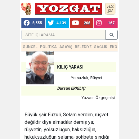
8,555
4,139
208
167
GÜNCEL
POLİTİKA
ASAYİŞ
BELEDİYE
SAĞLIK
EKONOMİ
TEKN
KILIÇ YARASI
Yolsuzluk, Rüşvet
Dursun ERKILIÇ
Yazarın Özgeçmişi
Büyük şair Fuzuli, Selam verdim, rüşvet
değildir diye almadılar demiş ya;
rüşvetin, yolsuzluğun, haksızlığın,
hukuksuzluğun selama-sohbete sindiği